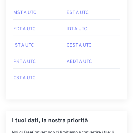
MST A UTC
EST A UTC
EDT A UTC
IDT A UTC
IST A UTC
CEST A UTC
PKT A UTC
AEDT A UTC
CST A UTC
I tuoi dati, la nostra priorità
Noi di FreeConvert non ci limitiamo a convertire i file: li