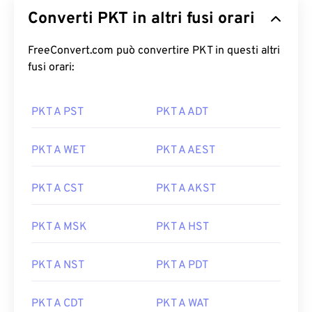
Converti PKT in altri fusi orari
FreeConvert.com può convertire PKT in questi altri
fusi orari:
PKT A PST
PKT A ADT
PKT A WET
PKT A AEST
PKT A CST
PKT A AKST
PKT A MSK
PKT A HST
PKT A NST
PKT A PDT
PKT A CDT
PKT A WAT