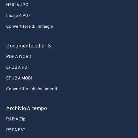
HEIC A JPG
Image A PDF
Convertitore di immagini
Documento ed e- &
PDF A WORD
EPUB A PDF
EPUB A MOBI
Convertitore di documenti
Archivio & tempo
RAR A Zip
PST A EST