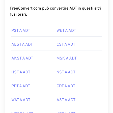
FreeConvert.com può convertire ADT in questi altri
fusi orari:
PST A ADT
WET A ADT
AEST A ADT
CST A ADT
AKST A ADT
MSK A ADT
HST A ADT
NST A ADT
PDT A ADT
CDT A ADT
WAT A ADT
AST A ADT