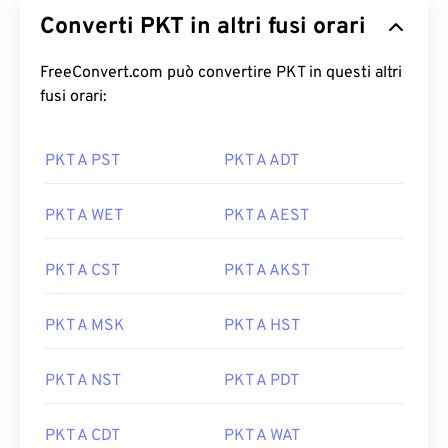
Converti PKT in altri fusi orari
FreeConvert.com può convertire PKT in questi altri
fusi orari:
PKT A PST
PKT A ADT
PKT A WET
PKT A AEST
PKT A CST
PKT A AKST
PKT A MSK
PKT A HST
PKT A NST
PKT A PDT
PKT A CDT
PKT A WAT