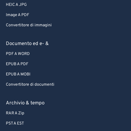
HEIC A JPG
Image A PDF
Convertitore di immagini
Documento ed e- &
PDF A WORD
EPUB A PDF
EPUB A MOBI
Convertitore di documenti
Archivio & tempo
RAR A Zip
PST A EST