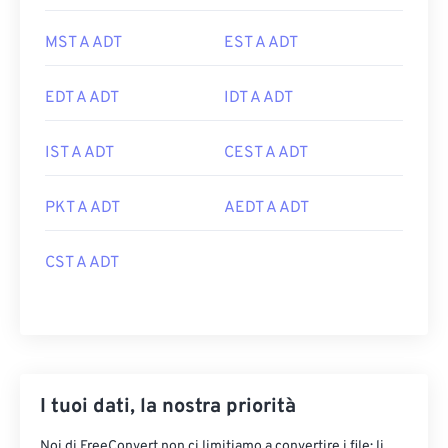
MST A ADT
EST A ADT
EDT A ADT
IDT A ADT
IST A ADT
CEST A ADT
PKT A ADT
AEDT A ADT
CST A ADT
I tuoi dati, la nostra priorità
Noi di FreeConvert non ci limitiamo a convertire i file: li