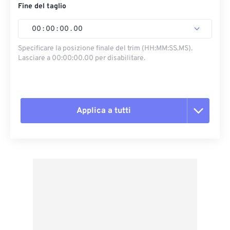
Fine del taglio
00
:
00
:
00
.
00
Specificare la posizione finale del trim (HH:MM:SS.MS).
Lasciare a 00:00:00.00 per disabilitare.
Applica a tutti
Reimposta tutte le opzioni
Applica da preimpostazione
Salva come predefinito