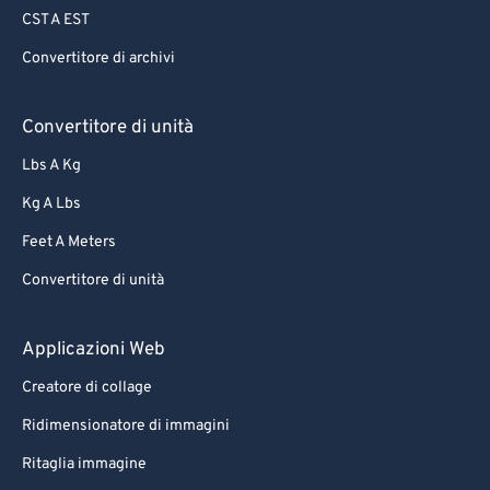
CST A EST
70
70
Convertitore di archivi
71
71
72
72
Convertitore di unità
73
73
Lbs A Kg
74
74
Kg A Lbs
75
75
Feet A Meters
76
76
Convertitore di unità
77
77
78
78
Applicazioni Web
79
79
Creatore di collage
80
80
Ridimensionatore di immagini
81
81
Ritaglia immagine
82
82