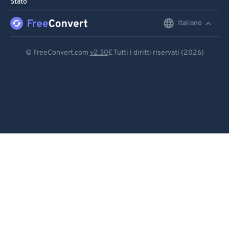
Stato
96
96
Italiano
English
97
97
98
98
Deutsch
© FreeConvert.com
v2.30
E Tutti i diritti riservati (2026)
99
99
Español
Français
Português
Italiano
Dutch
日本語
简体中文
繁體中文