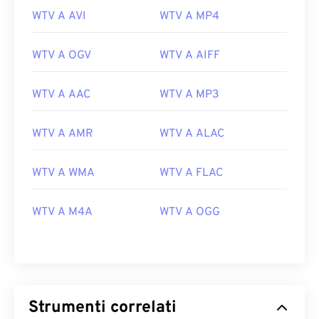
WTV A AVI
WTV A MP4
WTV A OGV
WTV A AIFF
WTV A AAC
WTV A MP3
WTV A AMR
WTV A ALAC
WTV A WMA
WTV A FLAC
00
00
00
00
00
00
00
00
WTV A M4A
WTV A OGG
00
00
00
00
00
00
00
00
01
01
01
01
01
01
01
01
02
02
02
02
02
02
02
02
Strumenti correlati
03
03
03
03
03
03
03
03