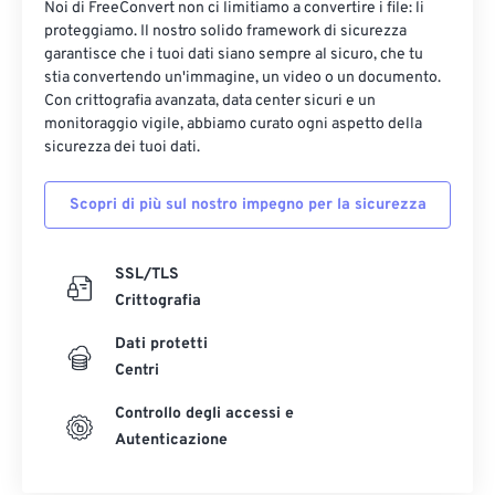
Noi di FreeConvert non ci limitiamo a convertire i file: li
17
17
17
17
17
17
17
17
proteggiamo. Il nostro solido framework di sicurezza
garantisce che i tuoi dati siano sempre al sicuro, che tu
18
18
18
18
18
18
18
18
stia convertendo un'immagine, un video o un documento.
19
19
19
19
19
19
19
19
Con crittografia avanzata, data center sicuri e un
monitoraggio vigile, abbiamo curato ogni aspetto della
20
20
20
20
20
20
20
20
sicurezza dei tuoi dati.
21
21
21
21
21
21
21
21
Scopri di più sul nostro impegno per la sicurezza
22
22
22
22
22
22
22
22
23
23
23
23
23
23
23
23
SSL/TLS
24
24
24
24
24
24
Crittografia
25
25
25
25
25
25
Dati protetti
26
26
26
26
26
26
Centri
27
27
27
27
27
27
Controllo degli accessi e
28
28
28
28
28
28
Autenticazione
29
29
29
29
29
29