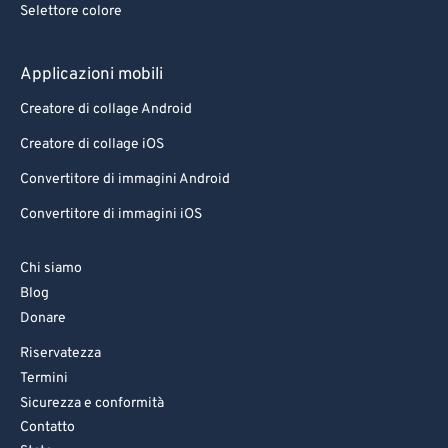
Selettore colore
83
83
84
84
Applicazioni mobili
85
85
Creatore di collage Android
86
86
Creatore di collage iOS
87
87
Convertitore di immagini Android
88
88
Convertitore di immagini iOS
89
89
90
90
Chi siamo
Blog
91
91
Donare
92
92
Riservatezza
93
93
Termini
94
94
Sicurezza e conformità
Contatto
95
95