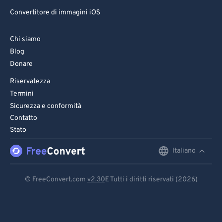
86
86
Convertitore di immagini iOS
87
87
88
88
Chi siamo
Blog
89
89
Donare
90
90
Riservatezza
91
91
Termini
92
92
Sicurezza e conformità
Contatto
93
93
Stato
94
94
Italiano
English
95
95
96
96
Deutsch
© FreeConvert.com
v2.30
E Tutti i diritti riservati (2026)
97
97
Español
98
98
Français
99
99