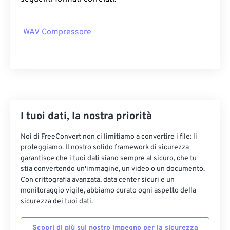
07
07
07
07
07
07
07
07
08
08
08
08
08
08
08
08
WAV Compressore
09
09
09
09
09
09
09
09
10
10
10
10
10
10
10
10
11
11
11
11
11
11
11
11
12
12
12
12
12
12
12
12
13
13
13
13
13
13
13
13
I tuoi dati, la nostra priorità
14
14
14
14
14
14
14
14
Noi di FreeConvert non ci limitiamo a convertire i file: li
15
15
15
15
15
15
15
15
proteggiamo. Il nostro solido framework di sicurezza
garantisce che i tuoi dati siano sempre al sicuro, che tu
16
16
16
16
16
16
16
16
stia convertendo un'immagine, un video o un documento.
17
17
17
17
17
17
17
17
Con crittografia avanzata, data center sicuri e un
monitoraggio vigile, abbiamo curato ogni aspetto della
18
18
18
18
18
18
18
18
sicurezza dei tuoi dati.
19
19
19
19
19
19
19
19
Scopri di più sul nostro impegno per la sicurezza