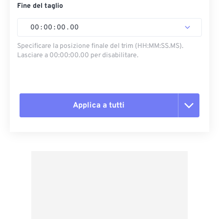
Fine del taglio
00
:
00
:
00
.
00
Specificare la posizione finale del trim (HH:MM:SS.MS).
Lasciare a 00:00:00.00 per disabilitare.
Applica a tutti
Reimposta tutte le opzioni
Applica da preimpostazione
Salva come predefinito