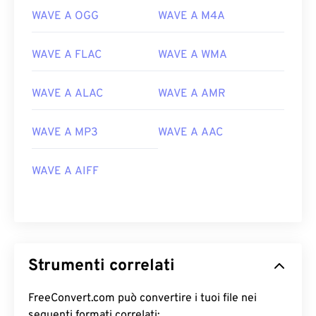
WAVE A OGG
WAVE A M4A
WAVE A FLAC
WAVE A WMA
WAVE A ALAC
WAVE A AMR
00
00
00
00
00
00
00
00
WAVE A MP3
WAVE A AAC
00
00
00
00
00
00
00
00
WAVE A AIFF
01
01
01
01
01
01
01
01
02
02
02
02
02
02
02
02
03
03
03
03
03
03
03
03
04
04
04
04
04
04
04
04
Strumenti correlati
05
05
05
05
05
05
05
05
06
06
06
06
06
06
06
06
FreeConvert.com può convertire i tuoi file nei
seguenti formati correlati: