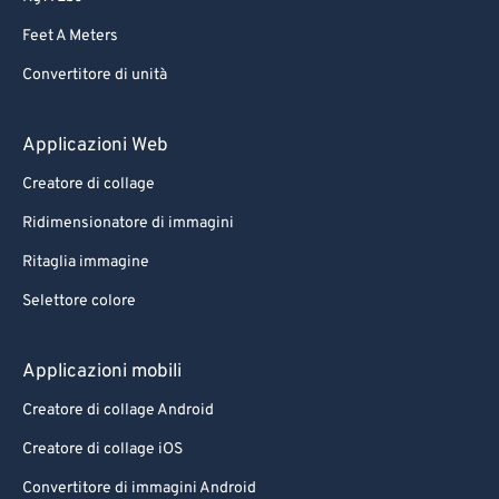
73
73
Feet A Meters
74
74
Convertitore di unità
75
75
76
76
Applicazioni Web
77
77
Creatore di collage
78
78
Ridimensionatore di immagini
79
79
Ritaglia immagine
80
80
Selettore colore
81
81
82
82
Applicazioni mobili
83
83
Creatore di collage Android
84
84
Creatore di collage iOS
85
85
Convertitore di immagini Android