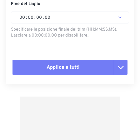
Fine del taglio
00
:
00
:
00
.
00
Specificare la posizione finale del trim (HH:MM:SS.MS).
Lasciare a 00:00:00.00 per disabilitare.
Applica a tutti
Reimposta tutte le opzioni
Applica da preimpostazione
Salva come predefinito