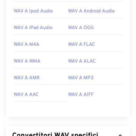
di editing, produzione e manipolazione musicale.
WAV A Ipod Audio
WAV A Android Audio
UltraMixer
è un software per DJ multi-sistema
operativo su cui i file WAV funzionano bene. Anche
Elmedia Player
supporta i file WAV.
WAV A iPad Audio
WAV A OGG
Sviluppato da:
Microsoft
,
IBM
WAV A M4A
WAV A FLAC
Data di rilascio iniziale:
1991
Link utili:
WAV A WMA
WAV A ALAC
https://en.wikipedia.org/wiki/WAV
https://www.techopedia.com/definition/12636/wavefor
WAV A AMR
WAV A MP3
audio-wav
WAV A AAC
WAV A AIFF
Convertitori WAV specifici