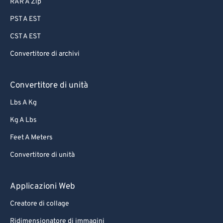
RAR A Zip
64
64
PST A EST
65
65
CST A EST
66
66
Convertitore di archivi
67
67
68
68
Convertitore di unità
69
69
Lbs A Kg
70
70
Kg A Lbs
71
71
Feet A Meters
72
72
Convertitore di unità
73
73
74
74
Applicazioni Web
75
75
Creatore di collage
76
76
Ridimensionatore di immagini