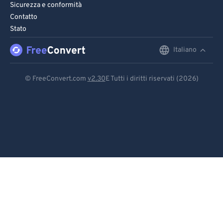
90
90
Sicurezza e conformità
Contatto
91
91
Stato
92
92
Italiano
English
93
93
Deutsch
94
94
© FreeConvert.com
v2.30
E Tutti i diritti riservati (2026)
95
95
Español
96
96
Français
97
97
Português
98
98
Italiano
99
99
Dutch
日本語
简体中文