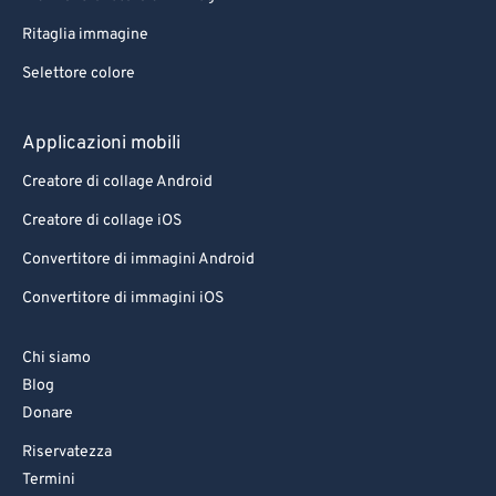
77
77
Ritaglia immagine
78
78
Selettore colore
79
79
80
80
Applicazioni mobili
81
81
Creatore di collage Android
82
82
Creatore di collage iOS
83
83
Convertitore di immagini Android
84
84
Convertitore di immagini iOS
85
85
86
86
Chi siamo
Blog
87
87
Donare
88
88
Riservatezza
89
89
Termini