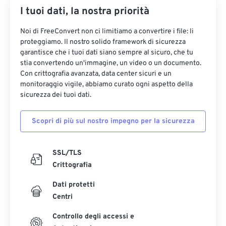
11
11
11
11
11
11
11
11
I tuoi dati, la nostra priorità
12
12
12
12
12
12
12
12
Noi di FreeConvert non ci limitiamo a convertire i file: li
13
13
13
13
13
13
13
13
proteggiamo. Il nostro solido framework di sicurezza
garantisce che i tuoi dati siano sempre al sicuro, che tu
14
14
14
14
14
14
14
14
stia convertendo un'immagine, un video o un documento.
Con crittografia avanzata, data center sicuri e un
15
15
15
15
15
15
15
15
monitoraggio vigile, abbiamo curato ogni aspetto della
16
16
16
16
16
16
16
16
sicurezza dei tuoi dati.
17
17
17
17
17
17
17
17
Scopri di più sul nostro impegno per la sicurezza
18
18
18
18
18
18
18
18
19
19
19
19
19
19
19
19
SSL/TLS
20
20
20
20
20
20
20
20
Crittografia
21
21
21
21
21
21
21
21
Dati protetti
22
22
22
22
22
22
22
22
Centri
23
23
23
23
23
23
23
23
Controllo degli accessi e