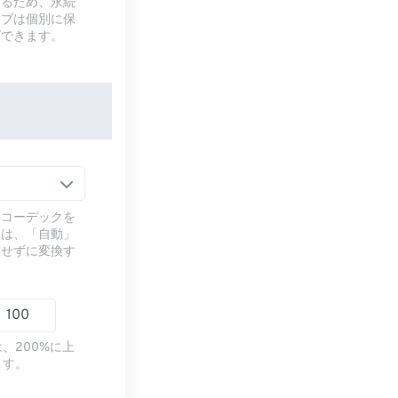
いるため、永続
サブは個別に保
ズできます。
るコーデックを
には、「自動」
ドせずに変換す
、200%に上
ます。