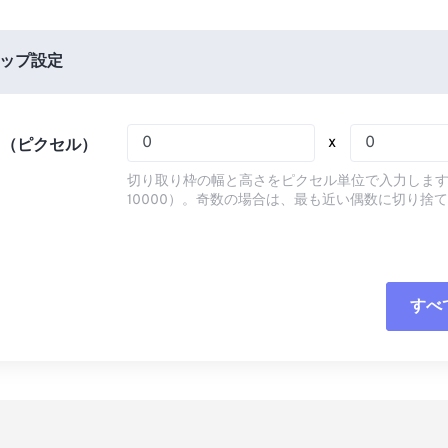
05
05
05
05
02
02
02
02
06
06
06
06
03
03
03
03
ップ設定
07
07
07
07
04
04
04
04
08
08
08
08
05
05
05
05
x
さ（ピクセル）
09
09
09
09
06
06
06
06
切り取り枠の幅と高さをピクセル単位で入力します
10
10
10
10
07
07
07
07
10000）。奇数の場合は、最も近い偶数に切り捨
11
11
11
11
08
08
08
08
12
12
12
12
09
09
09
09
13
13
13
13
10
10
10
10
すべ
すべてのオプシ
14
14
14
14
11
11
11
11
プリセットから
15
15
15
15
12
12
12
12
16
16
16
16
13
13
13
13
プリセットとし
17
17
17
17
14
14
14
14