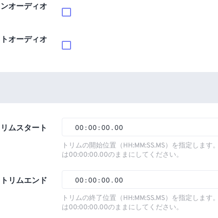
インオーディオ
ウトオーディオ
トリムスタート
00
:
00
:
00
.
00
00
00
00
00
トリムの開始位置（HH:MM:SS.MS）を指定しま
は00:00:00.00のままにしてください。
01
01
01
01
02
02
02
02
トリムエンド
00
:
00
:
00
.
00
03
03
03
03
00
00
00
00
トリムの終了位置（HH:MM:SS.MS）を指定しま
は00:00:00.00のままにしてください。
04
04
04
04
01
01
01
01