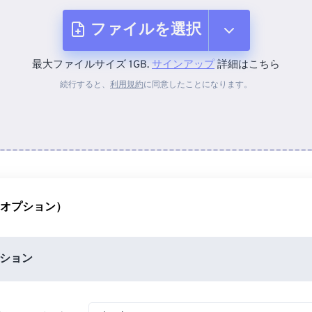
ファイルを選択
最大ファイルサイズ 1GB.
サインアップ
詳細はこちら
デバイスから
続行すると、
利用規約
に同意したことになります。
Dropboxから
Googleドライブから
（オプション）
OneDriveから
ション
URLから