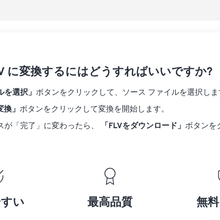
18
18
18
18
15
15
15
15
19
19
19
19
16
16
16
16
20
20
20
20
17
17
17
17
21
21
21
21
18
18
18
18
 FLV に変換するにはどうすればいいですか?
22
22
22
22
19
19
19
19
23
23
23
23
ルを選択」
ボタンをクリックして、ソース ファイルを選択しま
20
20
20
20
24
24
24
に変換」
ボタンをクリックして変換を開始します。
21
21
21
21
25
25
25
スが「完了」に変わったら、
「FLVをダウンロード」
ボタンを
22
22
22
22
26
26
26
23
23
23
23
27
27
27
24
24
24
28
28
28
25
25
25
29
29
29
26
26
26
やすい
最高品質
無料
30
30
30
27
27
27