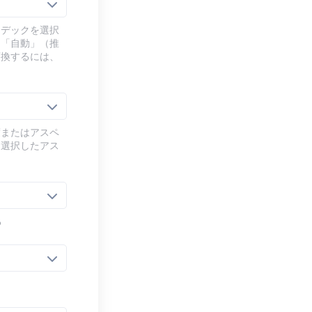
ーデックを選択
、「自動」（推
変換するには、
度またはアスペ
、選択したアス
る