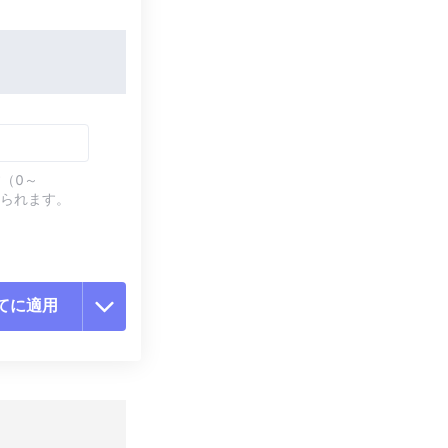
（0～
てられます。
てに適用
ョンをリセット
適用
て保存