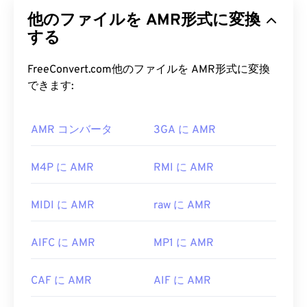
号化
によく用いられる圧縮音声ファイルです。
他のファイルを AMR形式に変換
AMR音声コーデックは狭帯域信号に特化してお
り、音声録音やラジオに最適です。GSM
する
（Global
System for Mobile Communications）
や
UMTS（Universal Mobile Telecommunications
FreeConvert.com他のファイルを AMR形式に変換
System）
で広く使用されています。
できます:
AMR ファイルを開くにはどうすれ
AMR コンバータ
3GA に AMR
ばいいですか?
AMRファイルはMMSメッセージングを含む携帯電
M4P に AMR
RMI に AMR
話でよく使用されるため、ほとんどの
3Gモバイル
デバイスで開くことができます。AMRは
VLCメディ
MIDI に AMR
raw に AMR
アプレーヤー
、
QuickTime
、
RealPlayer
、
Xine
で
も開くことができます。
AIFC に AMR
MP1 に AMR
無料のオーディオ編集ソフトウェア
Audacity
などの
他のソフトウェアでもAMRファイルを開くことが
CAF に AMR
AIF に AMR
できます。Audacityは
SourceForge.net
から簡単に
ダウンロードできます。AMRファイルは圧縮率が