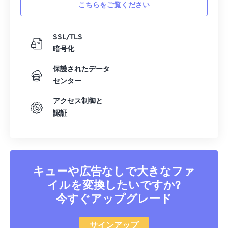
18
18
18
18
18
18
18
18
こちらをご覧ください
19
19
19
19
19
19
19
19
SSL/TLS
20
20
20
20
20
20
20
20
暗号化
21
21
21
21
21
21
21
21
保護されたデータ
22
22
22
22
22
22
22
22
センター
23
23
23
23
23
23
23
23
アクセス制御と
24
24
24
24
24
24
認証
25
25
25
25
25
25
26
26
26
26
26
26
27
27
27
27
27
27
キューや広告なしで大きなファ
28
28
28
28
28
28
イルを変換したいですか?
29
29
29
29
29
29
今すぐアップグレード
30
30
30
30
30
30
サインアップ