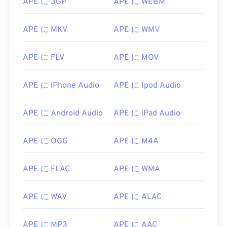
APE に 3GP
APE に WEBM
APE に MKV
APE に WMV
APE に FLV
APE に MOV
APE に iPhone Audio
APE に Ipod Audio
00
00
00
00
00
00
00
00
APE に Android Audio
APE に iPad Audio
APE に OGG
APE に M4A
00
00
00
00
00
00
00
00
01
01
01
01
01
01
01
01
APE に FLAC
APE に WMA
02
02
02
02
02
02
02
02
APE に WAV
APE に ALAC
03
03
03
03
03
03
03
03
04
04
04
04
04
04
04
04
APE に MP3
APE に AAC