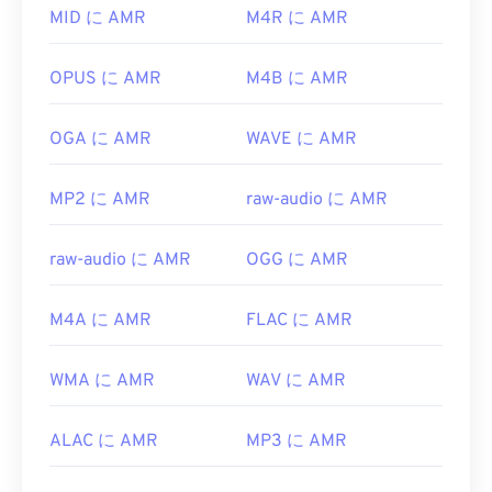
MID に AMR
M4R に AMR
高く、狭帯域信号に特化しているため、音楽ファイ
ルには適していません。
OPUS に AMR
M4B に AMR
開発元:
第3世代パートナーシッププロジェクト
(3GPP)
OGA に AMR
WAVE に AMR
初回リリース:
1999
役立つリンク:
MP2 に AMR
raw-audio に AMR
https://en.wikipedia.org/wiki/Adaptive_Multi-
Rate_audio_codec
raw-audio に AMR
OGG に AMR
https://www.etsi.org/
M4A に AMR
FLAC に AMR
WMA に AMR
WAV に AMR
ALAC に AMR
MP3 に AMR