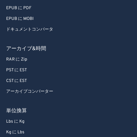
58
58
58
58
58
58
EPUB に PDF
59
59
59
59
59
59
EPUB に MOBI
60
60
ドキュメントコンバータ
61
61
アーカイブ&時間
62
62
63
63
RAR に Zip
64
64
PST に EST
65
65
CST に EST
66
66
アーカイブコンバーター
67
67
単位換算
68
68
Lbs に Kg
69
69
70
70
Kg に Lbs