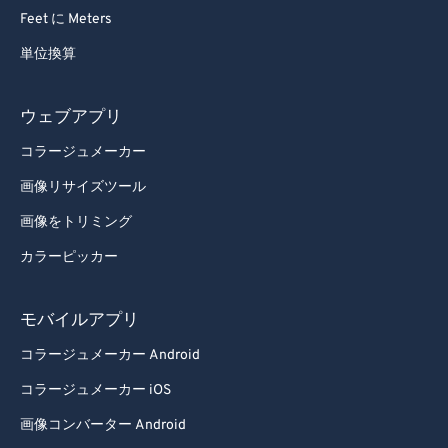
71
71
Feet に Meters
72
72
単位換算
73
73
ウェブアプリ
74
74
コラージュメーカー
75
75
画像リサイズツール
76
76
77
77
画像をトリミング
78
78
カラーピッカー
79
79
モバイルアプリ
80
80
コラージュメーカー Android
81
81
コラージュメーカー iOS
82
82
画像コンバーター Android
83
83