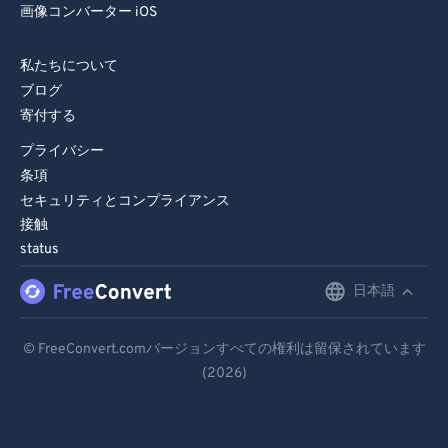
84
84
画像コンバーター iOS
85
85
私たちについて
86
86
ブログ
87
87
寄付する
88
88
プライバシー
条項
89
89
セキュリティとコンプライアンス
90
90
接触
status
91
91
92
92
日本語
English
93
93
Deutsch
© FreeConvert.comバージョンすべての権利は留保されています
94
94
(2026)
Español
95
95
Français
96
96