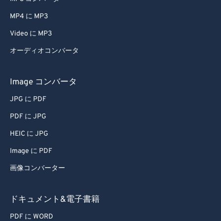
45
45
45
45
45
45
MP4 に MP3
46
46
46
46
46
46
Video に MP3
47
47
47
47
47
47
オーディオコンバータ
48
48
48
48
48
48
Image コンバータ
49
49
49
49
49
49
50
50
50
50
50
50
JPG に PDF
51
51
51
51
51
51
PDF に JPG
52
52
52
52
52
52
HEIC に JPG
53
53
53
53
53
53
Image に PDF
54
54
54
54
54
54
画像コンバーター
55
55
55
55
55
55
ドキュメント&電子書籍
56
56
56
56
56
56
57
57
57
57
57
57
PDF に WORD