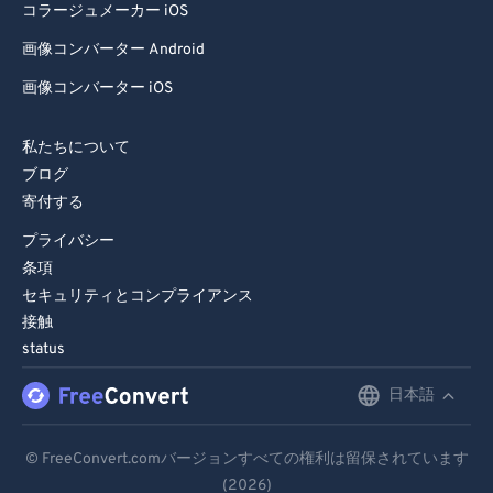
コラージュメーカー iOS
83
83
画像コンバーター Android
84
84
画像コンバーター iOS
85
85
86
86
私たちについて
87
87
ブログ
寄付する
88
88
プライバシー
89
89
条項
90
90
セキュリティとコンプライアンス
91
91
接触
status
92
92
日本語
English
93
93
94
94
Deutsch
© FreeConvert.comバージョンすべての権利は留保されています
95
95
(2026)
Español