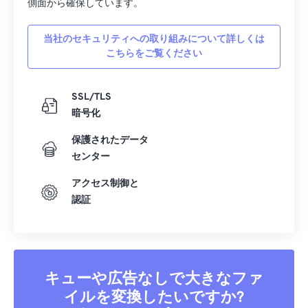
側面から確保しています。
17
17
17
17
17
17
17
17
18
18
18
18
18
18
18
18
当社のセキュリティへの取り組みについて詳しくは
こちらをご覧ください
19
19
19
19
19
19
19
19
20
20
20
20
20
20
20
20
SSL/TLS
21
21
21
21
21
21
21
21
暗号化
22
22
22
22
22
22
22
22
保護されたデータ
23
23
23
23
23
23
23
23
センター
24
24
24
24
24
24
アクセス制御と
25
25
25
25
25
25
認証
26
26
26
26
26
26
27
27
27
27
27
27
28
28
28
28
28
28
キューや広告なしで大きなファ
29
29
29
29
29
29
イルを変換したいですか?