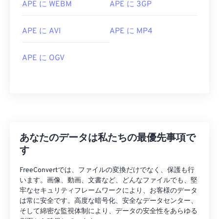
APE に WEBM
APE に 3GP
04
04
04
04
04
04
04
04
05
05
05
05
05
05
05
05
APE に AVI
APE に MP4
06
06
06
06
06
06
06
06
APE に OGV
07
07
07
07
07
07
07
07
08
08
08
08
08
08
08
08
09
09
09
09
09
09
09
09
10
10
10
10
10
10
10
10
11
11
11
11
11
11
11
11
あなたのデータは私たちの最優先事項で
12
12
12
12
12
12
12
12
す
13
13
13
13
13
13
13
13
FreeConvertでは、ファイルの変換だけでなく、保護も行
14
14
14
14
14
14
14
14
います。画像、動画、文書など、どんなファイルでも、堅
牢なセキュリティフレームワークにより、お客様のデータ
15
15
15
15
15
15
15
15
は常に安全です。高度な暗号化、安全なデータセンター、
16
16
16
16
16
16
16
16
そして綿密な監視体制により、データの安全性をあらゆる