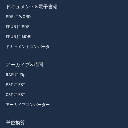
56
56
56
56
56
56
ドキュメント&電子書籍
57
57
57
57
57
57
PDF に WORD
58
58
58
58
58
58
EPUB に PDF
59
59
59
59
59
59
EPUB に MOBI
60
60
ドキュメントコンバータ
61
61
62
62
アーカイブ&時間
63
63
RAR に Zip
64
64
PST に EST
65
65
CST に EST
66
66
アーカイブコンバーター
67
67
68
68
単位換算
69
69