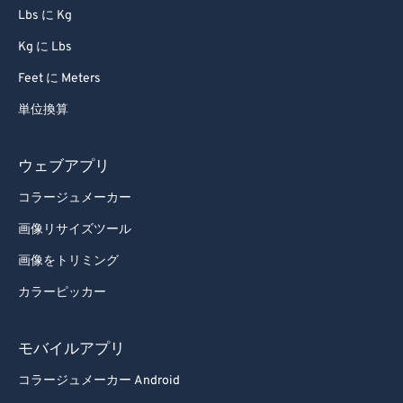
Lbs に Kg
70
70
Kg に Lbs
71
71
Feet に Meters
72
72
単位換算
73
73
74
74
ウェブアプリ
75
75
コラージュメーカー
76
76
画像リサイズツール
77
77
画像をトリミング
78
78
カラーピッカー
79
79
80
80
モバイルアプリ
81
81
コラージュメーカー Android
82
82