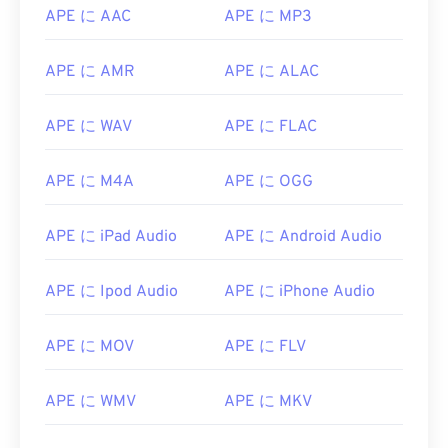
APE に AAC
APE に MP3
APE に AMR
APE に ALAC
APE に WAV
APE に FLAC
APE に M4A
APE に OGG
APE に iPad Audio
APE に Android Audio
00
00
00
00
00
00
00
00
APE に Ipod Audio
APE に iPhone Audio
00
00
00
00
00
00
00
00
APE に MOV
APE に FLV
01
01
01
01
01
01
01
01
APE に WMV
APE に MKV
02
02
02
02
02
02
02
02
03
03
03
03
03
03
03
03