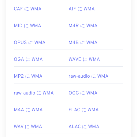
普及しているため、他の多くのプレーヤーやプログ
ラムもこのファイル形式をサポートしています。
CAF に WMA
AIF に WMA
WMA
ファイル
はオンラインストリーミングでもよ
く使用されます。
MID に WMA
M4R に WMA
WMAファイルを開くことができる他のプログラム
には、
VLCメディアプレーヤー
や
UltraMixer
などが
OPUS に WMA
M4B に WMA
あります。モバイルデバイスの場合は、
Apple iOS
、
Google Android
、
Windows Phone/Windows 10
OGA に WMA
WAVE に WMA
Mobile
向けのバージョンがそれぞれ用意されている
OverDrive Media Console
をお試しください。
MP2 に WMA
raw-audio に WMA
開発元:
Microsoft
初回リリース:
1999
raw-audio に WMA
OGG に WMA
役立つリンク:
M4A に WMA
FLAC に WMA
https://en.wikipedia.org/wiki/Windows_Media_Audio
https://docs.microsoft.com/en-
WAV に WMA
ALAC に WMA
us/windows/desktop/medfound/windows-media-