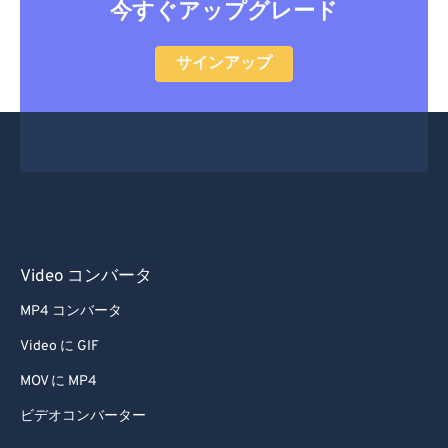
今すぐアップグレード
30
30
30
30
30
30
31
31
31
31
31
31
サインアップ
32
32
32
32
32
32
33
33
33
33
33
33
34
34
34
34
34
34
35
35
35
35
35
35
36
36
36
36
36
36
37
37
37
37
37
37
Video コンバータ
38
38
38
38
38
38
MP4 コンバータ
39
39
39
39
39
39
Video に GIF
40
40
40
40
40
40
MOV に MP4
41
41
41
41
41
41
ビデオコンバーター
42
42
42
42
42
42