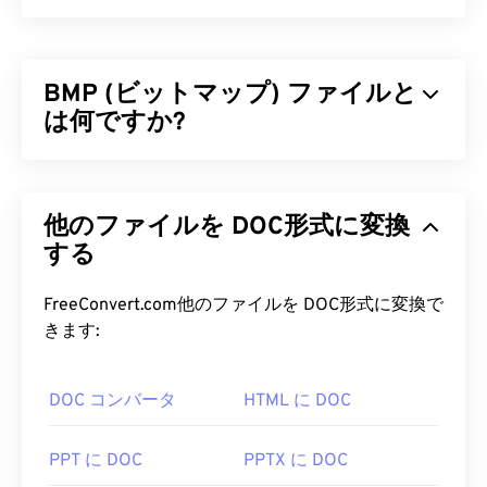
BMP (ビットマップ) ファイルと
は何ですか?
ビットマップ（BMP）は、
ピクセルベースの
ファ
イル形式で、通常は圧縮なしで2次元画像を保存し
他のファイルを DOC形式に変換
ます。BMPは、
ラスターグラフィックス
と呼ばれ
るドットマトリックスデータ構造を採用しており、
する
画像の
色深度
を決定します。BMPは主に写真のデ
ジタル出版に使用されます。ただし、圧縮されてい
FreeConvert.com他のファイルを DOC形式に変換で
ないため、BMPファイルは通常、サイズが大きく
きます:
なります。
DOC コンバータ
HTML に DOC
BMP ファイルを開くにはどうすれ
ばいいですか?
PPT に DOC
PPTX に DOC
BMPはデバイス依存型と非依存型があります。