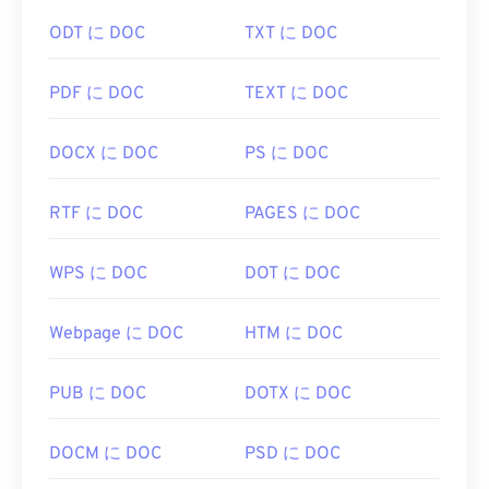
BMPは
Microsoftペイント
アプリケーションで簡単
ODT に DOC
TXT に DOC
に開くことができ、Microsoftオペレーティングシ
ステムに関連付けられることが多いです。
PDF に DOC
TEXT に DOC
Microsoftとの関連性があるにもかかわらず、デバ
イス非依存型BMP（
DIB
）は、ほぼすべてのデバ
イス、オペレーティングシステム、またはアプリケ
DOCX に DOC
PS に DOC
ーションで開くことができます。
RTF に DOC
PAGES に DOC
BMPファイルは、
Adobe Illustrator
など、多くのア
WPS に DOC
DOT に DOC
プリケーションで作成できます。BMPファイルを
ベクターベースの画像に変換する必要がある場合
は、
CorelDRAWの
使用を検討してください。BMP
Webpage に DOC
HTM に DOC
ファイルを開くことができる他のアプリケーション
には、Adobe
Photoshop
、Microsoft
Photos
、
PUB に DOC
DOTX に DOC
Apple Preview
、
Apple Photos
、
ColorStrokes
な
どがあります。
DOCM に DOC
PSD に DOC