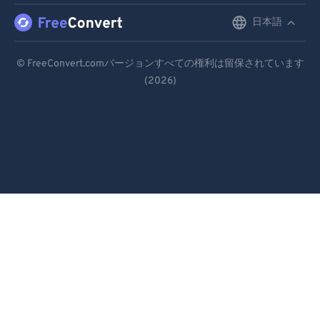
日本語
English
Deutsch
© FreeConvert.comバージョンすべての権利は留保されています
(2026)
Español
Français
Português
Italiano
Dutch
日本語
简体中文
繁體中文
한국어