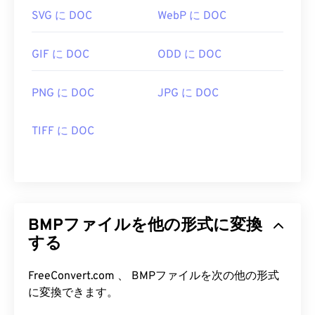
開発元:
Microsoft Corporation
SVG に DOC
WebP に DOC
初回リリース:
1985年11月20日
GIF に DOC
ODD に DOC
役立つリンク:
https://en.wikipedia.org/wiki/BMP_ファイルフォ
PNG に DOC
JPG に DOC
ーマット
https://docs.microsoft.com/en-
TIFF に DOC
us/windows/win32/gdi/ビットマップ
BMPファイルを他の形式に変換
する
FreeConvert.com 、 BMPファイルを次の他の形式
に変換できます。