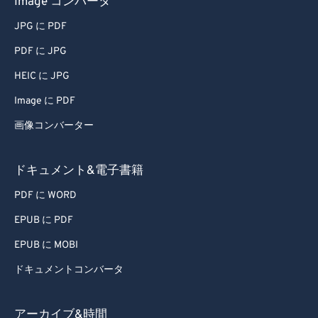
Image コンバータ
67
67
JPG に PDF
68
68
PDF に JPG
69
69
HEIC に JPG
70
70
Image に PDF
71
71
画像コンバーター
72
72
73
73
ドキュメント&電子書籍
74
74
PDF に WORD
75
75
EPUB に PDF
76
76
EPUB に MOBI
77
77
ドキュメントコンバータ
78
78
79
79
アーカイブ&時間