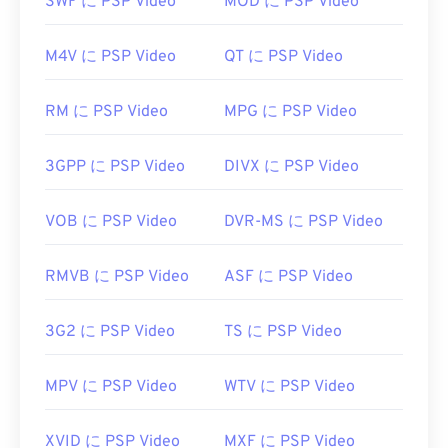
SWF に PSP Video
MOD に PSP Video
デフォルトで
Adobe Flash Player
で開きます。
Microsoft Windows OSでは、
Adobe AIRが
デフォ
M4V に PSP Video
QT に PSP Video
ルトのプレーヤーになっている場合があります。
Mac OS XおよびLinux/Unixで確実に再生するに
は、F4Vファイルを
VLCメディアプレーヤー
で開い
RM に PSP Video
MPG に PSP Video
てください。
3GPP に PSP Video
DIVX に PSP Video
Apple iOSデバイスは
Adobe Flash Playerプラグイ
ンをサポートしていないことに注意してください。
ただし、
Puffin Web Browserは
iOSの制限を回避で
VOB に PSP Video
DVR-MS に PSP Video
きる無料の選択肢です。
開発元:
Adob​​e
RMVB に PSP Video
ASF に PSP Video
初回リリース:
2007年
3G2 に PSP Video
TS に PSP Video
役立つリンク:
https://en.wikipedia.org/wiki/Flash_Video
MPV に PSP Video
WTV に PSP Video
https://www.iso.org/standard/68960.html
XVID に PSP Video
MXF に PSP Video