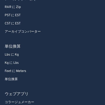
80
80
RAR に Zip
81
81
PST に EST
82
82
CST に EST
83
83
アーカイブコンバーター
84
84
85
85
単位換算
86
86
Lbs に Kg
87
87
Kg に Lbs
88
88
Feet に Meters
89
89
単位換算
90
90
91
91
ウェブアプリ
92
92
コラージュメーカー