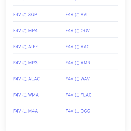
01
01
01
01
01
01
01
01
02
02
02
02
02
02
02
02
F4V に 3GP
F4V に AVI
03
03
03
03
03
03
03
03
F4V に MP4
F4V に OGV
04
04
04
04
04
04
04
04
05
05
05
05
05
05
05
05
F4V に AIFF
F4V に AAC
06
06
06
06
06
06
06
06
07
07
07
07
07
07
07
07
F4V に MP3
F4V に AMR
08
08
08
08
08
08
08
08
F4V に ALAC
F4V に WAV
09
09
09
09
09
09
09
09
10
10
10
10
10
10
10
10
F4V に WMA
F4V に FLAC
11
11
11
11
11
11
11
11
F4V に M4A
F4V に OGG
12
12
12
12
12
12
12
12
13
13
13
13
13
13
13
13