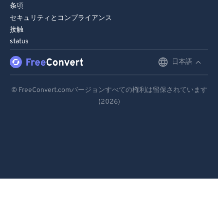
条項
セキュリティとコンプライアンス
接触
status
日本語
English
Deutsch
© FreeConvert.comバージョンすべての権利は留保されています
(2026)
Español
Français
Português
Italiano
Dutch
日本語