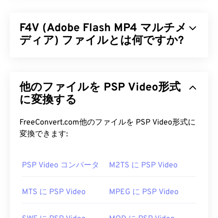
F4V (Adobe Flash MP4 マルチメ
ディア) ファイルとは何ですか?
Adobe Flash MP4マルチメディア（F4V）は、世界
中でオンライン動画の視聴者のほとんどが
Adobe
他のファイルを PSP Video形式
Flash Player
で再生できるように設計された技術を
使用しているため、非常に広く普及している動画コ
に変換する
ンテナ形式です。実際、F4Vは「
Flash Video
」と
呼ばれることもあります。F4Vコンテナは、マルチ
FreeConvert.com他のファイルを PSP Video形式に
メディアファイルを
コーデック
で圧縮し、インター
変換できます:
ネット経由でストリーミングオーディオと動画とし
て配信することを可能にします。
PSP Video コンバータ
M2TS に PSP Video
F4V ファイルを開くにはどうすれ
ばいいですか?
MTS に PSP Video
MPEG に PSP Video
ほとんどのプラットフォームでは、F4Vファイルは