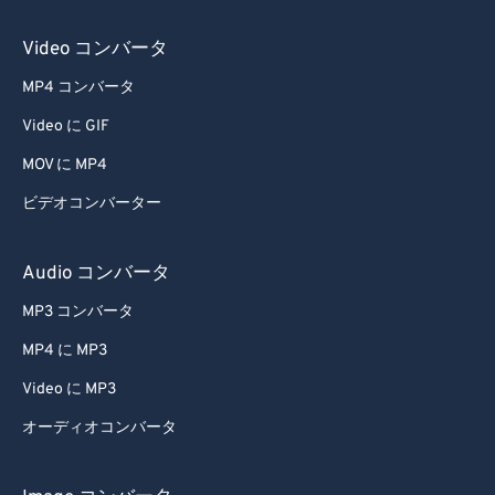
54
54
54
54
54
54
Video コンバータ
55
55
55
55
55
55
MP4 コンバータ
56
56
56
56
56
56
Video に GIF
57
57
57
57
57
57
MOV に MP4
58
58
58
58
58
58
ビデオコンバーター
59
59
59
59
59
59
60
60
Audio コンバータ
61
61
MP3 コンバータ
62
62
MP4 に MP3
63
63
Video に MP3
64
64
オーディオコンバータ
65
65
66
66