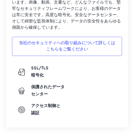
います。画像、動画、文書など、どんなファイルでも、堅
20
20
20
20
20
20
20
20
牢なセキュリティフレームワークにより、お客様のデータ
21
21
21
21
21
21
21
21
は常に安全です。高度な暗号化、安全なデータセンター、
そして綿密な監視体制により、データの安全性をあらゆる
22
22
22
22
22
22
22
22
側面から確保しています。
23
23
23
23
23
23
23
23
当社のセキュリティへの取り組みについて詳しくは
24
24
24
24
24
24
こちらをご覧ください
25
25
25
25
25
25
26
26
26
26
26
26
SSL/TLS
27
27
27
27
27
27
暗号化
28
28
28
28
28
28
保護されたデータ
29
29
29
29
29
29
センター
30
30
30
30
30
30
アクセス制御と
認証
31
31
31
31
31
31
32
32
32
32
32
32