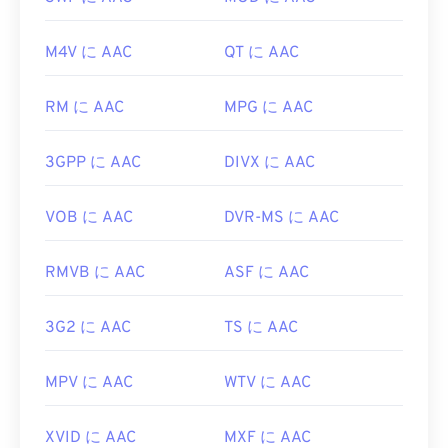
最良の結果を得るには、
VLCメディアプレーヤー
Apple iOSデバイスは
Adobe Flash Playerプラグイ
を使用してAACファイルを開いてください。また、
ンをサポートしていないことに注意してください。
M4V に AAC
QT に AAC
AACは
iTunes
でもデフォルトで開きます。AACファ
ただし、
Puffin Web Browserは
iOSの制限を回避で
イルは広く普及しており、他の多くのプログラムや
きる無料の選択肢です。
ソフトウェアでも開くことができます。
RM に AAC
MPG に AAC
開発元:
Adob​​e
さらに、AAC ファイルはビデオ ゲームのオーディ
初回リリース:
2007年
3GPP に AAC
DIVX に AAC
オ ファイルとして使用されることが多いため、
Nintendo 3DS
や
Playstation 4
などのほとんどの一
役立つリンク:
般的なゲーム コンソールで開くことができます。
VOB に AAC
DVR-MS に AAC
https://en.wikipedia.org/wiki/Flash_Video
開発元:
ISO/IEC MPEGオーディオ委員会
https://www.iso.org/standard/68960.html
RMVB に AAC
ASF に AAC
初回リリース:
1997年
役立つリンク:
3G2 に AAC
TS に AAC
https://en.wikipedia.org/wiki/Advanced_Audio_Coding
https://www.iso.org/standard/43345.html?
MPV に AAC
WTV に AAC
browse=tc
XVID に AAC
MXF に AAC