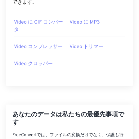
できます。
07
07
07
07
07
07
07
07
08
08
08
08
08
08
08
08
Video に GIF コンバー
Video に MP3
09
09
09
09
09
09
09
09
タ
10
10
10
10
10
10
10
10
Video コンプレッサー
Video トリマー
11
11
11
11
11
11
11
11
12
12
12
12
12
12
12
12
Video クロッパー
13
13
13
13
13
13
13
13
14
14
14
14
14
14
14
14
15
15
15
15
15
15
15
15
16
16
16
16
16
16
16
16
17
17
17
17
17
17
17
17
あなたのデータは私たちの最優先事項で
18
18
18
18
18
18
18
18
す
19
19
19
19
19
19
19
19
FreeConvertでは、ファイルの変換だけでなく、保護も行