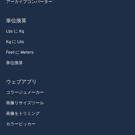
アーカイブコンバーター
73
73
74
74
単位換算
75
75
Lbs に Kg
76
76
Kg に Lbs
77
77
Feet に Meters
78
78
単位換算
79
79
80
80
ウェブアプリ
81
81
コラージュメーカー
82
82
画像リサイズツール
83
83
画像をトリミング
84
84
カラーピッカー
85
85