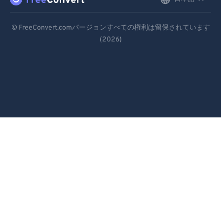
English
99
99
Deutsch
© FreeConvert.comバージョンすべての権利は留保されています
(2026)
Español
Français
Português
Italiano
Dutch
日本語
简体中文
繁體中文
한국어