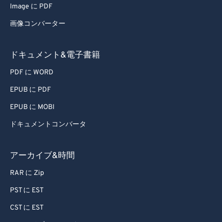
Image に PDF
60
60
画像コンバーター
61
61
62
62
ドキュメント&電子書籍
63
63
PDF に WORD
64
64
EPUB に PDF
65
65
EPUB に MOBI
66
66
ドキュメントコンバータ
67
67
68
68
アーカイブ&時間
69
69
RAR に Zip
70
70
PST に EST
71
71
CST に EST
72
72