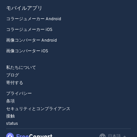
86
86
モバイルアプリ
87
87
コラージュメーカー Android
88
88
コラージュメーカー iOS
89
89
画像コンバーター Android
90
90
画像コンバーター iOS
91
91
92
92
私たちについて
ブログ
93
93
寄付する
94
94
プライバシー
95
95
条項
96
96
セキュリティとコンプライアンス
接触
97
97
status
98
98
日本語