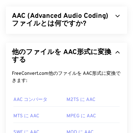
中でオンライン動画の視聴者のほとんどが
Adobe
Flash Player
で再生できるように設計された技術を
AAC (Advanced Audio Coding)
使用しているため、非常に広く普及している動画コ
ンテナ形式です。実際、F4Vは「
ファイルとは何ですか?
Flash Video
」と
呼ばれることもあります。F4Vコンテナは、マルチ
メディアファイルを
コーデック
で圧縮し、インター
AAC（Advanced Audio Coding）は、
非可逆
圧縮に
ネット経由でストリーミングオーディオと動画とし
よってファイルサイズを縮小するデジタルオーディ
て配信することを可能にします。
他のファイルを AAC形式に変換
オファイル形式です。主な用途は、デジタルテレ
ビ、デジタルラジオ、インターネットストリーミン
する
F4V ファイルを開くにはどうすれ
グです。iOS、
YouTube
、
Nintendo
、
PlayStation
ばいいですか?
の標準オーディオ形式です。ISO/
IECは
、
AAC
コ
FreeConvert.com他のファイルを AAC形式に変換で
ーデックを
MP3
の改良版として指定しました。こ
きます:
ほとんどのプラットフォームでは、F4Vファイルは
れは、AACコーデックがファイルサイズをより効率
デフォルトで
Adobe Flash Player
で開きます。
的に圧縮しながら、非圧縮オーディオと
同等
の音質
Microsoft Windows OSでは、
AAC コンバータ
M2TS に AAC
Adobe AIRが
デフォ
を提供できるためです。
ルトのプレーヤーになっている場合があります。
Mac OS XおよびLinux/Unixで確実に再生するに
AAC ファイルを開くにはどうすれ
MTS に AAC
MPEG に AAC
は、F4Vファイルを
VLCメディアプレーヤー
で開い
ばいいですか?
てください。
SWF に AAC
MOD に AAC