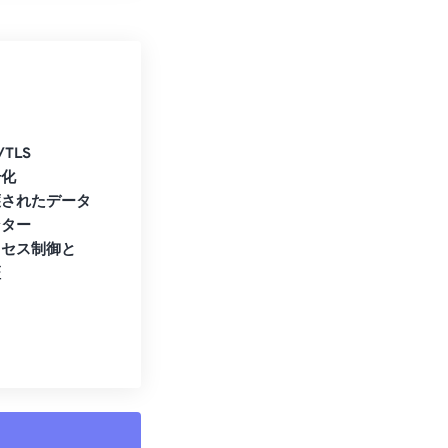
/TLS
号化
護されたデータ
ンター
クセス制御と
証