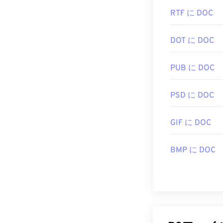
RTF に DOC
DOT に DOC
PUB に DOC
PSD に DOC
GIF に DOC
BMP に DOC