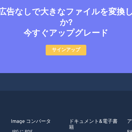
広告なしで大きなファイルを変換
か?
今すぐアップグレード
サインアップ
Image コンバータ
ドキュメント&電子書
ア
籍
JPG に PDF
RA