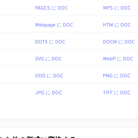
PAGES に DOC
WPS に DOC
Webpage に DOC
HTM に DOC
DOTX に DOC
DOCM に DOC
SVG に DOC
WebP に DOC
ODD に DOC
PNG に DOC
JPG に DOC
TIFF に DOC