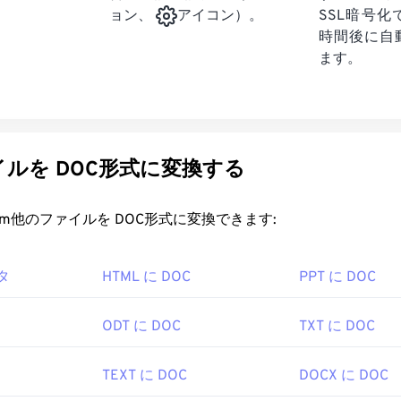
SSL暗号
ョン、
アイコン）。
時間後に自
ます。
ルを DOC形式に変換する
rt.com他のファイルを DOC形式に変換できます:
タ
HTML に DOC
PPT に DOC
ODT に DOC
TXT に DOC
TEXT に DOC
DOCX に DOC