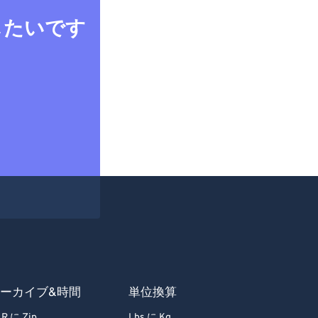
したいです
ーカイブ&時間
単位換算
R に Zip
Lbs に Kg