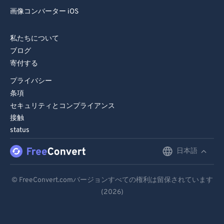
画像コンバーター iOS
私たちについて
ブログ
寄付する
プライバシー
条項
セキュリティとコンプライアンス
接触
status
日本語
English
Deutsch
© FreeConvert.comバージョンすべての権利は留保されています
(2026)
Español
Français