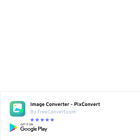
Image Converter - PixConvert
By FreeConvert.com