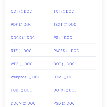
WebPを開くためのデフォルトのプログラムは
Google Chrome（Chrome）
で、これはプラットフ
ODT に DOC
TXT に DOC
ォームを問わず動作します。WebPファイルは
GIMP
や
Microsoft Paint
でも自動的に開きます。Chrome
PDF に DOC
TEXT に DOC
以外にも、他のすべてのウェブブラウザがWebP形
式をサポートしています。
DOCX に DOC
PS に DOC
他に試せる無料ビューアとしては、
Pixelmator
と
Photopea
があります。また、
Corel PaintShop Pro
RTF に DOC
PAGES に DOC
もお試しください。IrfanView、
Windows Photo
Viewer
、
Adobe Photoshop
を使用する
前
に、
WebPを開くためのプラグインを必ずインストール
WPS に DOC
DOT に DOC
してください。
開発元:
Google
Webpage に DOC
HTM に DOC
初回リリース:
2010年9月
PUB に DOC
DOTX に DOC
役立つリンク:
WebP圧縮に関するGoogle Developerの記事
DOCM に DOC
PSD に DOC