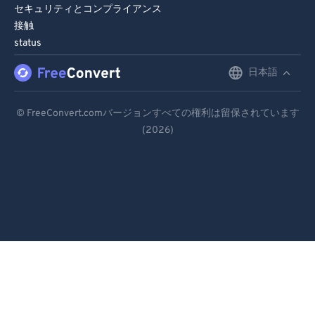
セキュリティとコンプライアンス
接触
status
日本語
English
Deutsch
© FreeConvert.comバージョンすべての権利は留保されています
(2026)
Español
Français
Português
Italiano
Dutch
日本語
简体中文