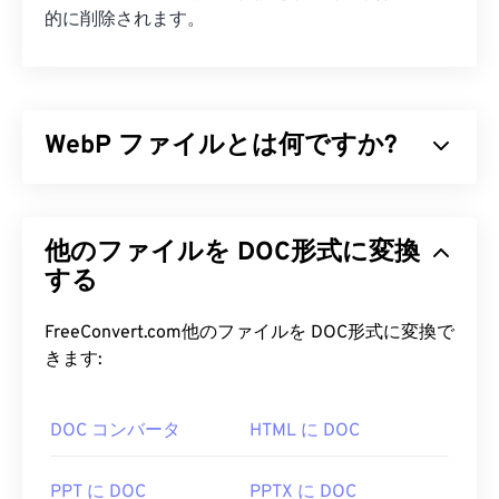
的に削除されます。
WebP ファイルとは何ですか?
WebPは、
予測圧縮
を用いてウェブページやモバイ
ルアプリケーションに最適な画像を作成するオープ
他のファイルを DOC形式に変換
ンソースのファイル形式です。WebP画像は、
JPEG（JPG）
する
や
Portable Network
Graphics（PNG）
ファイルと比較して最大30%も
サイズが小さく、画質は同等です。WebP画像は、
FreeConvert.com他のファイルを DOC形式に変換で
ウェブページやモバイルアプリケーションで高速に
きます:
読み込まれます。
DOC コンバータ
HTML に DOC
WebP ファイルを開くにはどうす
ればいいですか?
PPT に DOC
PPTX に DOC