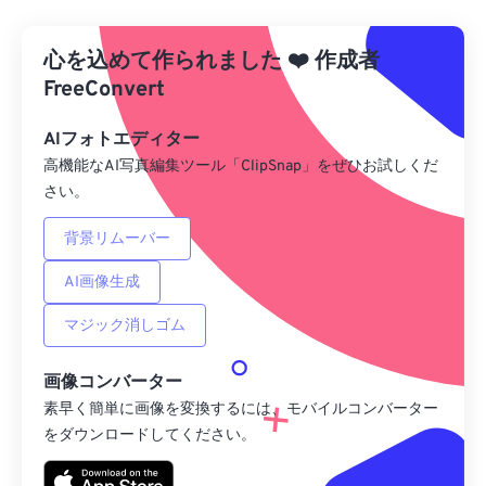
Dropboxから
心を込めて作られました
❤️
作成者
Googleドライブから
FreeConvert
AIフォトエディター
OneDriveから
高機能なAI写真編集ツール「ClipSnap」をぜひお試しくだ
さい。
URLから
背景リムーバー
AI画像生成
マジック消しゴム
画像コンバーター
素早く簡単に画像を変換するには、モバイルコンバーター
をダウンロードしてください。