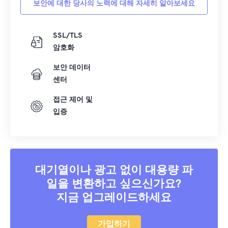
보안에 대한 당사의 노력에 대해 자세히 알아보세요
40
40
40
40
40
40
41
41
41
41
41
41
SSL/TLS
암호화
42
42
42
42
42
42
43
43
43
43
43
43
보안 데이터
센터
44
44
44
44
44
44
접근 제어 및
45
45
45
45
45
45
입증
46
46
46
46
46
46
47
47
47
47
47
47
48
48
48
48
48
48
대기열이나 광고 없이 대용량 파
49
49
49
49
49
49
일을 변환하고 싶으신가요?
50
50
50
50
50
50
지금 업그레이드하세요
51
51
51
51
51
51
52
52
52
52
52
52
가입하기