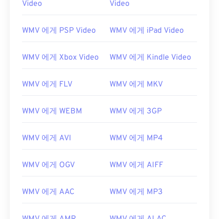
Video
Video
00
00
00
00
00
00
00
00
01
01
01
01
01
01
01
01
WMV 에게 PSP Video
WMV 에게 iPad Video
02
02
02
02
02
02
02
02
03
03
03
03
03
03
03
03
WMV 에게 Xbox Video
WMV 에게 Kindle Video
04
04
04
04
04
04
04
04
WMV 에게 FLV
WMV 에게 MKV
05
05
05
05
05
05
05
05
06
06
06
06
06
06
06
06
WMV 에게 WEBM
WMV 에게 3GP
07
07
07
07
07
07
07
07
WMV 에게 AVI
WMV 에게 MP4
08
08
08
08
08
08
08
08
09
09
09
09
09
09
09
09
WMV 에게 OGV
WMV 에게 AIFF
10
10
10
10
10
10
10
10
11
11
11
11
11
11
11
11
WMV 에게 AAC
WMV 에게 MP3
12
12
12
12
12
12
12
12