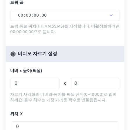
트림 끝
00
:
00
:
00
.
00
트림 종료 위치(HH:MM:SS.MS)를 지정합니다. 비활성화하려면
00:00:00.00으로 둡니다.
비디오 자르기 설정
너비 x 높이(픽셀)
x
자르기 사각형의 너비와 높이를 픽셀 단위(0~10000)로 입력
하세요. 홀수 치수는 가장 가까운 짝수로 반올림됩니다.
위치-X