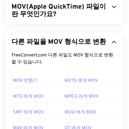
MOV(Apple QuickTime) 파일이
일을 생성합니다. ASF(Advanced Systems Format)
라는 디지털 컨테이너 형식은 WMV 파일을 캡슐화하
란 무엇인가요?
는 경우가 많습니다.
Apple QuickTime(MOV)은
3D
및
가상 현실(VR)을
포
WMV 파일을 어떻게 여나요?
함한 다양한 유형의 멀티미디어 파일을 저장할 수 있
다른 파일을 MOV 형식으로 변환
는 컨테이너입니다. 멀티미디어 파일을 사용자 기기
대부분의 미디어 플레이어는 WMV(및 ASF) 파일을
에 저장하는 데 유용한 것으로 알려져 있습니다.
열고 읽을 수 있습니다. WMV 파일을 여는 데 가장 좋
QuickTime의 주요 특징 중 하나는 동영상 "
FreeConvert.com 다른 파일도 MOV 형식으로 변환
아톰
"과
은 플레이어는
Microsoft Windows Media Player
입
"트랙" 단위로 데이터를 저장하여 파일의 고도로 세
할 수 있습니다.
니다. Microsoft에서 WMV와 ASF를 개발했으며, 오
부적인 편집을 가능하게 한다는 것입니다.
늘날 온라인에서 많은 비디오가 WMV 파일입니다.
VLC 미디어 플레이어는
MOV 변환기
여러 플랫폼에서 멀티미디
M2TS 에게 MOV
MOV 파일을 어떻게 여나요?
어 파일을 재생할 수 있는 또 다른 신뢰할 수 있는 옵
션입니다.
기본적으로 MOV 파일은
QuickTime
으로 열립니다.
MTS 에게 MOV
MPEG 에게 MOV
MOV 파일이 2.0 이하 버전인 경우
Windows Media
WMV는 다른 비디오 파일 형식으로도 쉽게 변환할 수
Player
로 열 수 있지만, 최신 버전은 이 플레이어에
있습니다. 하지만 변환 과정에서 화질이 저하될 수 있
SWF 에게 MOV
MOD 에게 MOV
서 열리지 않습니다. QuickTime으로 MOV 파일을 열
다는 점을 명심하세요. 변환이 필요한 경우,
수 없는 경우, 모바일을 포함한 다양한 플랫폼에서 작
HandBrake는
WMV 파일을 변환하는 무료 오픈 소스
M4V 에게 MOV
QT 에게 MOV