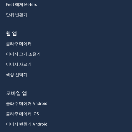
92
92
Feet 에게 Meters
93
93
단위 변환기
94
94
95
95
웹 앱
96
96
콜라주 메이커
97
97
이미지 크기 조절기
98
98
이미지 자르기
99
99
색상 선택기
모바일 앱
콜라주 메이커 Android
콜라주 메이커 iOS
이미지 변환기 Android