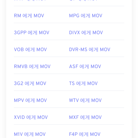
동하는
VLC 미디어 플레이어를
사용하세요.
도구입니다.
MOV 확장자를 사용하는 다른 두 파일 형식이 있습니
개발자:
Microsoft
RM 에게 MOV
MPG 에게 MOV
다. AutoCAD AutoFlix와 ROSE Online입니다. 이 두
최초 출시:
1999년
파일 형식은 서로 관련이 없습니다. 하나는 더 이상
3GPP 에게 MOV
DIVX 에게 MOV
사용되지 않고 다른 하나는 온라인 게임과 관련이 있
유용한 링크:
습니다. Apple이 이러한 기술을 개발하지 않았으며
https://en.wikipedia.org/wiki/Windows_Media_Video
QuickTime에서 열리지 않습니다.
VOB 에게 MOV
DVR-MS 에게 MOV
https://en.wikipedia.org/wiki/고급_시스템_포맷
개발자:
Apple Inc.
RMVB 에게 MOV
ASF 에게 MOV
최초 출시:
2001년
유용한 링크:
3G2 에게 MOV
TS 에게 MOV
https://en.wikipedia.org/wiki/QuickTime_File_Format
https://developer.apple.com/library/archive/documen
MPV 에게 MOV
WTV 에게 MOV
CH203-BBCGDDDF
XVID 에게 MOV
MXF 에게 MOV
M1V 에게 MOV
F4P 에게 MOV