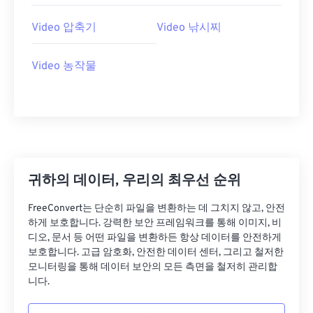
26
26
26
26
26
26
27
27
27
27
27
27
Video 압축기
Video 낚시찌
28
28
28
28
28
28
Video 농작물
29
29
29
29
29
29
30
30
30
30
30
30
31
31
31
31
31
31
32
32
32
32
32
32
33
33
33
33
33
33
귀하의 데이터, 우리의 최우선 순위
34
34
34
34
34
34
FreeConvert는 단순히 파일을 변환하는 데 그치지 않고, 안전
35
35
35
35
35
35
하게 보호합니다. 강력한 보안 프레임워크를 통해 이미지, 비
36
36
36
36
36
36
디오, 문서 등 어떤 파일을 변환하든 항상 데이터를 안전하게
보호합니다. 고급 암호화, 안전한 데이터 센터, 그리고 철저한
37
37
37
37
37
37
모니터링을 통해 데이터 보안의 모든 측면을 철저히 관리합
니다.
38
38
38
38
38
38
39
39
39
39
39
39