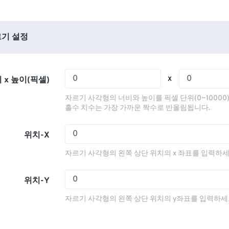
01
01
01
01
05
05
05
05
02
02
02
02
06
06
06
06
03
03
03
03
기 설정
07
07
07
07
04
04
04
04
08
08
08
08
05
05
05
05
x
 x 높이(픽셀)
09
09
09
09
06
06
06
06
자르기 사각형의 너비와 높이를 픽셀 단위(0~10000
10
10
10
10
07
07
07
07
홀수 치수는 가장 가까운 짝수로 반올림됩니다.
11
11
11
11
08
08
08
08
위치-X
12
12
12
12
09
09
09
09
자르기 사각형의 왼쪽 상단 위치의 x 좌표를 입력하세
13
13
13
13
10
10
10
10
14
14
14
14
11
11
11
11
위치-Y
15
15
15
15
12
12
12
12
자르기 사각형의 왼쪽 상단 위치의 y좌표를 입력하세
16
16
16
16
13
13
13
13
17
17
17
17
14
14
14
14