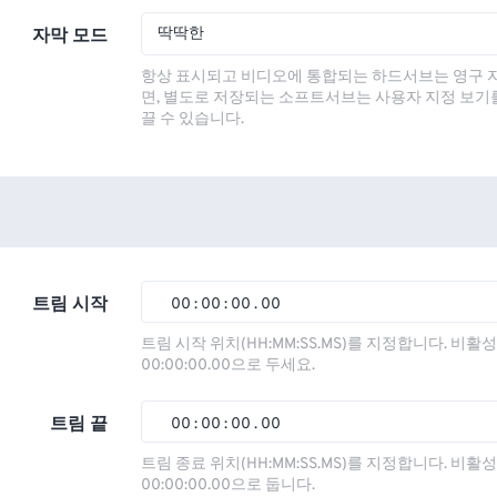
딱딱한
자막 모드
항상 표시되고 비디오에 통합되는 하드서브는 영구 
면, 별도로 저장되는 소프트서브는 사용자 지정 보기
끌 수 있습니다.
트림 시작
00
:
00
:
00
.
00
00
00
00
00
트림 시작 위치(HH:MM:SS.MS)를 지정합니다. 비
00:00:00.00으로 두세요.
01
01
01
01
02
02
02
02
트림 끝
00
:
00
:
00
.
00
03
03
03
03
00
00
00
00
트림 종료 위치(HH:MM:SS.MS)를 지정합니다. 비
00:00:00.00으로 둡니다.
04
04
04
04