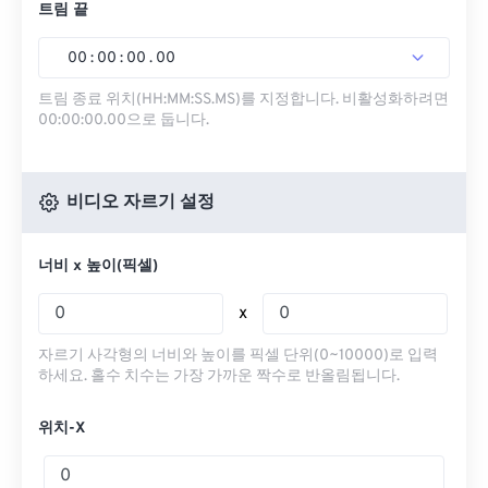
트림 끝
00
:
00
:
00
.
00
트림 종료 위치(HH:MM:SS.MS)를 지정합니다. 비활성화하려면
00:00:00.00으로 둡니다.
비디오 자르기 설정
너비 x 높이(픽셀)
x
자르기 사각형의 너비와 높이를 픽셀 단위(0~10000)로 입력
하세요. 홀수 치수는 가장 가까운 짝수로 반올림됩니다.
위치-X