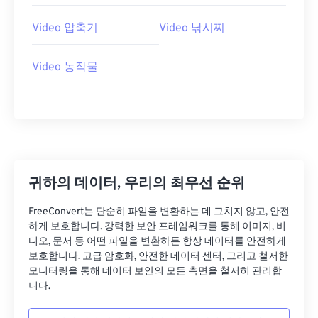
26
26
26
26
26
26
27
27
27
27
27
27
Video 압축기
Video 낚시찌
28
28
28
28
28
28
Video 농작물
29
29
29
29
29
29
30
30
30
30
30
30
31
31
31
31
31
31
32
32
32
32
32
32
33
33
33
33
33
33
귀하의 데이터, 우리의 최우선 순위
34
34
34
34
34
34
FreeConvert는 단순히 파일을 변환하는 데 그치지 않고, 안전
35
35
35
35
35
35
하게 보호합니다. 강력한 보안 프레임워크를 통해 이미지, 비
36
36
36
36
36
36
디오, 문서 등 어떤 파일을 변환하든 항상 데이터를 안전하게
보호합니다. 고급 암호화, 안전한 데이터 센터, 그리고 철저한
37
37
37
37
37
37
모니터링을 통해 데이터 보안의 모든 측면을 철저히 관리합
니다.
38
38
38
38
38
38
39
39
39
39
39
39