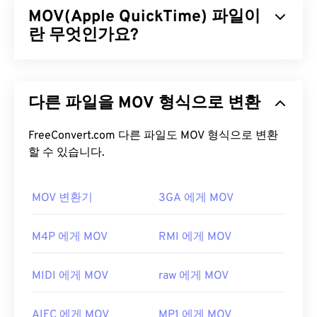
MOV(Apple QuickTime) 파일이
및 비디오로 파일을 전송할 수 있도록 지원합니다. 한
가지 차이점을 제외하면 F4P는 F4V와 동일한 포맷입
란 무엇인가요?
니다. 단, F4P 파일은
디지털 저작권 관리(DRM)
로
보호됩니다.
Apple QuickTime(MOV)은
3D
및
가상 현실(VR)을
포
함한 다양한 유형의 멀티미디어 파일을 저장할 수 있
F4P 파일을 어떻게 여나요?
다른 파일을 MOV 형식으로 변환
는 컨테이너입니다. 멀티미디어 파일을 사용자 기기
에 저장하는 데 유용한 것으로 알려져 있습니다.
대부분의 플랫폼에서 F4P 파일은 기본적으로
Adobe
QuickTime의 주요 특징 중 하나는 동영상 "
FreeConvert.com 다른 파일도 MOV 형식으로 변환
아톰
"과
Flash Player
에서 열립니다. Microsoft Windows OS
"트랙" 단위로 데이터를 저장하여 파일의 고도로 세
할 수 있습니다.
에서는
Adobe AIR이
기본
플레이어
일 수 있습니다.
부적인 편집을 가능하게 한다는 것입니다.
Mac OS X 및 Linux/Unix에서 F4P 파일을 열면 확실
한 결과를 얻을 수 있습니다.
MOV 변환기
3GA 에게 MOV
MOV 파일을 어떻게 여나요?
Apple iOS 기기는
Adobe Flash Player 플러그인을
기본적으로 MOV 파일은
QuickTime
으로 열립니다.
M4P 에게 MOV
RMI 에게 MOV
지원하지 않는다는 점을 알아두는 것이 중요합니다.
MOV 파일이 2.0 이하 버전인 경우
Windows Media
하지만
Puffin 웹 브라우저는
iOS의 제한을 우회할
Player
로 열 수 있지만, 최신 버전은 이 플레이어에
수 있는 무료 옵션입니다. F4P의 "P"는 "보호됨"을 의
MIDI 에게 MOV
raw 에게 MOV
서 열리지 않습니다. QuickTime으로 MOV 파일을 열
미한다는 점을 꼭 기억하세요.
수 없는 경우, 모바일을 포함한 다양한 플랫폼에서 작
개발자:
Adobe
AIFC 에게 MOV
MP1 에게 MOV