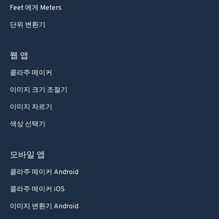
92
92
Feet 에게 Meters
93
93
단위 변환기
94
94
95
95
웹 앱
96
96
콜라주 메이커
97
97
이미지 크기 조절기
98
98
이미지 자르기
99
99
색상 선택기
모바일 앱
콜라주 메이커 Android
콜라주 메이커 iOS
이미지 변환기 Android