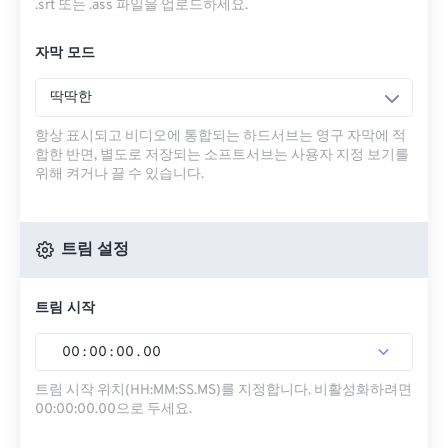
.srt 또는 .ass 파일을 업로드하세요.
자막 모드
딱딱한
항상 표시되고 비디오에 통합되는 하드서브는 영구 자막에 적
합한 반면, 별도로 저장되는 소프트서브는 사용자 지정 보기를
위해 켜거나 끌 수 있습니다.
트림 설정
트림 시작
00
:
00
:
00
.
00
트림 시작 위치(HH:MM:SS.MS)를 지정합니다. 비활성화하려면
00:00:00.00으로 두세요.