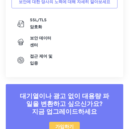
보안에 대한 당사의 노력에 대해 자세히 알아보세요
40
40
40
40
40
40
41
41
41
41
41
41
SSL/TLS
암호화
42
42
42
42
42
42
43
43
43
43
43
43
보안 데이터
센터
44
44
44
44
44
44
접근 제어 및
45
45
45
45
45
45
입증
46
46
46
46
46
46
47
47
47
47
47
47
48
48
48
48
48
48
대기열이나 광고 없이 대용량 파
49
49
49
49
49
49
일을 변환하고 싶으신가요?
50
50
50
50
50
50
지금 업그레이드하세요
51
51
51
51
51
51
52
52
52
52
52
52
가입하기