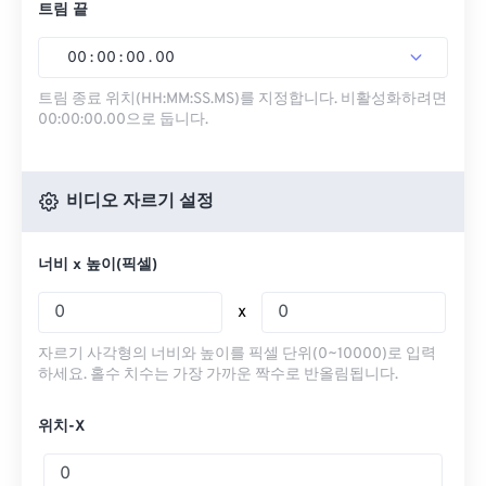
트림 끝
00
:
00
:
00
.
00
트림 종료 위치(HH:MM:SS.MS)를 지정합니다. 비활성화하려면
00:00:00.00으로 둡니다.
비디오 자르기 설정
너비 x 높이(픽셀)
x
자르기 사각형의 너비와 높이를 픽셀 단위(0~10000)로 입력
하세요. 홀수 치수는 가장 가까운 짝수로 반올림됩니다.
위치-X