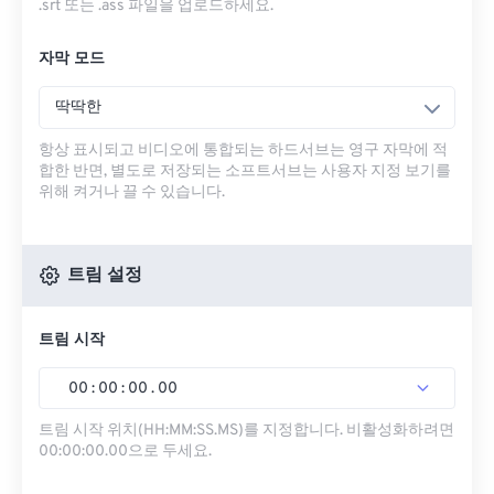
.srt 또는 .ass 파일을 업로드하세요.
자막 모드
딱딱한
항상 표시되고 비디오에 통합되는 하드서브는 영구 자막에 적
합한 반면, 별도로 저장되는 소프트서브는 사용자 지정 보기를
위해 켜거나 끌 수 있습니다.
트림 설정
트림 시작
00
:
00
:
00
.
00
트림 시작 위치(HH:MM:SS.MS)를 지정합니다. 비활성화하려면
00:00:00.00으로 두세요.