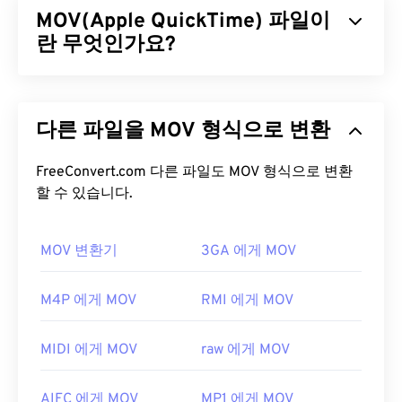
MOV(Apple QuickTime) 파일이
CCA)
에서 라이선스를 받아 관리하는
CSS(Content
Scramble System)
란 무엇인가요?
암호화와 같은 복사 방지 기능이
적용됩니다.
Apple QuickTime(MOV)은
3D
및
가상 현실(VR)을
포
VOB 파일을 어떻게 여나요?
함한 다양한 유형의 멀티미디어 파일을 저장할 수 있
다른 파일을 MOV 형식으로 변환
는 컨테이너입니다. 멀티미디어 파일을 사용자 기기
기본적으로 VOB 파일은
Cyberlink PowerDVD
에서
에 저장하는 데 유용한 것으로 알려져 있습니다.
열립니다. Cyberlink PowerDVD는 노트북, 데스크톱,
QuickTime의 주요 특징 중 하나는 동영상 "
FreeConvert.com 다른 파일도 MOV 형식으로 변환
아톰
"과
DVD 드라이브 등 가전제품에 자주 설치되는 플레이
"트랙" 단위로 데이터를 저장하여 파일의 고도로 세
할 수 있습니다.
어입니다. DVD 파일은 일반적으로 암호화되어 있으
부적인 편집을 가능하게 한다는 것입니다.
므로, 재생하려면 플레이어에 CSS 복호화 소프트웨
어가 설치되어 있어야 합니다.
MOV 변환기
3GA 에게 MOV
MOV 파일을 어떻게 여나요?
암호화되지 않은 VOB 파일은 일반적으로 일반
기본적으로 MOV 파일은
QuickTime
으로 열립니다.
M4P 에게 MOV
RMI 에게 MOV
MPEG-2
파일 재생을 지원하는 모든 플레이어에서
MOV 파일이 2.0 이하 버전인 경우
Windows Media
열립니다.
VLC 미디어 플레이어
도 암호화되지 않은
Player
로 열 수 있지만, 최신 버전은 이 플레이어에
VOB 파일을 재생할 수 있으며, 모바일을 포함한 다
MIDI 에게 MOV
raw 에게 MOV
서 열리지 않습니다. QuickTime으로 MOV 파일을 열
양한 플랫폼에서 작동합니다.
수 없는 경우, 모바일을 포함한 다양한 플랫폼에서 작
개발자:
DVD 포럼
AIFC 에게 MOV
MP1 에게 MOV