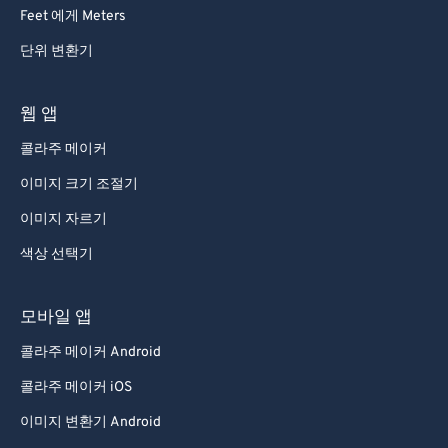
92
92
Feet 에게 Meters
93
93
단위 변환기
94
94
95
95
웹 앱
96
96
콜라주 메이커
97
97
이미지 크기 조절기
98
98
이미지 자르기
99
99
색상 선택기
모바일 앱
콜라주 메이커 Android
콜라주 메이커 iOS
이미지 변환기 Android