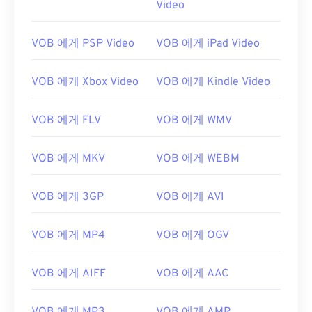
Video
00
00
00
00
00
00
00
00
01
01
01
01
01
01
01
01
VOB 에게 PSP Video
VOB 에게 iPad Video
02
02
02
02
02
02
02
02
03
03
03
03
03
03
03
03
VOB 에게 Xbox Video
VOB 에게 Kindle Video
04
04
04
04
04
04
04
04
VOB 에게 FLV
VOB 에게 WMV
05
05
05
05
05
05
05
05
06
06
06
06
06
06
06
06
VOB 에게 MKV
VOB 에게 WEBM
07
07
07
07
07
07
07
07
VOB 에게 3GP
VOB 에게 AVI
08
08
08
08
08
08
08
08
09
09
09
09
09
09
09
09
VOB 에게 MP4
VOB 에게 OGV
10
10
10
10
10
10
10
10
11
11
11
11
11
11
11
11
VOB 에게 AIFF
VOB 에게 AAC
12
12
12
12
12
12
12
12