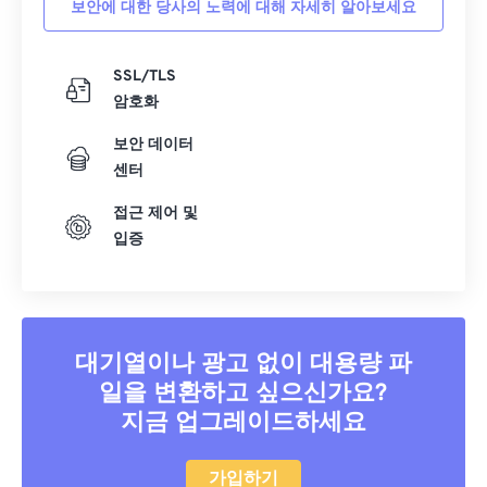
보안에 대한 당사의 노력에 대해 자세히 알아보세요
40
40
40
40
40
40
41
41
41
41
41
41
SSL/TLS
암호화
42
42
42
42
42
42
43
43
43
43
43
43
보안 데이터
센터
44
44
44
44
44
44
접근 제어 및
45
45
45
45
45
45
입증
46
46
46
46
46
46
47
47
47
47
47
47
48
48
48
48
48
48
대기열이나 광고 없이 대용량 파
49
49
49
49
49
49
일을 변환하고 싶으신가요?
50
50
50
50
50
50
지금 업그레이드하세요
51
51
51
51
51
51
52
52
52
52
52
52
가입하기