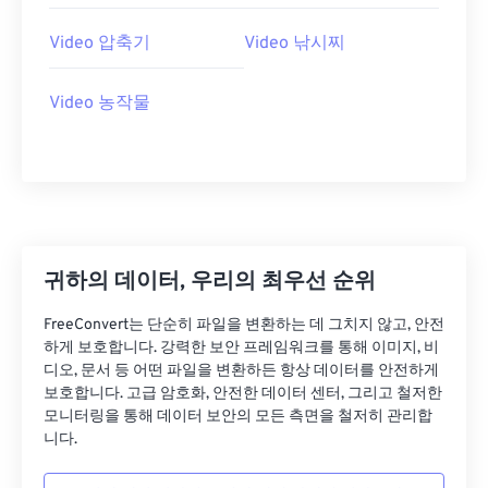
26
26
26
26
26
26
27
27
27
27
27
27
Video 압축기
Video 낚시찌
28
28
28
28
28
28
Video 농작물
29
29
29
29
29
29
30
30
30
30
30
30
31
31
31
31
31
31
32
32
32
32
32
32
33
33
33
33
33
33
귀하의 데이터, 우리의 최우선 순위
34
34
34
34
34
34
FreeConvert는 단순히 파일을 변환하는 데 그치지 않고, 안전
35
35
35
35
35
35
하게 보호합니다. 강력한 보안 프레임워크를 통해 이미지, 비
36
36
36
36
36
36
디오, 문서 등 어떤 파일을 변환하든 항상 데이터를 안전하게
보호합니다. 고급 암호화, 안전한 데이터 센터, 그리고 철저한
37
37
37
37
37
37
모니터링을 통해 데이터 보안의 모든 측면을 철저히 관리합
니다.
38
38
38
38
38
38
39
39
39
39
39
39