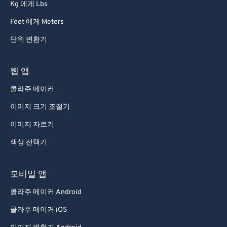
Kg 에게 Lbs
87
87
Feet 에게 Meters
88
88
단위 변환기
89
89
90
90
웹 앱
91
91
콜라주 메이커
92
92
이미지 크기 조절기
93
93
이미지 자르기
94
94
색상 선택기
95
95
96
96
모바일 앱
97
97
콜라주 메이커 Android
98
98
콜라주 메이커 iOS
99
99