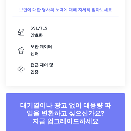
34
34
34
34
34
34
보안에 대한 당사의 노력에 대해 자세히 알아보세요
35
35
35
35
35
35
36
36
36
36
36
36
SSL/TLS
37
37
37
37
37
37
암호화
38
38
38
38
38
38
보안 데이터
39
39
39
39
39
39
센터
40
40
40
40
40
40
접근 제어 및
41
41
41
41
41
41
입증
42
42
42
42
42
42
43
43
43
43
43
43
44
44
44
44
44
44
대기열이나 광고 없이 대용량 파
45
45
45
45
45
45
일을 변환하고 싶으신가요?
46
46
46
46
46
46
지금 업그레이드하세요
47
47
47
47
47
47