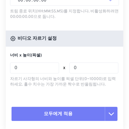
00
:
00
:
00
.
00
트림 종료 위치(HH:MM:SS.MS)를 지정합니다. 비활성화하려면
00:00:00.00으로 둡니다.
비디오 자르기 설정
너비 x 높이(픽셀)
x
자르기 사각형의 너비와 높이를 픽셀 단위(0~10000)로 입력
하세요. 홀수 치수는 가장 가까운 짝수로 반올림됩니다.
모두에게 적용
모든 옵션 재설정