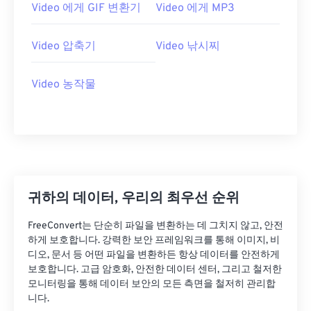
21
21
21
21
21
21
21
21
Video 에게 GIF 변환기
Video 에게 MP3
22
22
22
22
22
22
22
22
Video 압축기
Video 낚시찌
23
23
23
23
23
23
23
23
24
24
24
24
24
24
Video 농작물
25
25
25
25
25
25
26
26
26
26
26
26
27
27
27
27
27
27
28
28
28
28
28
28
29
29
29
29
29
29
귀하의 데이터, 우리의 최우선 순위
30
30
30
30
30
30
FreeConvert는 단순히 파일을 변환하는 데 그치지 않고, 안전
하게 보호합니다. 강력한 보안 프레임워크를 통해 이미지, 비
31
31
31
31
31
31
디오, 문서 등 어떤 파일을 변환하든 항상 데이터를 안전하게
32
32
32
32
32
32
보호합니다. 고급 암호화, 안전한 데이터 센터, 그리고 철저한
모니터링을 통해 데이터 보안의 모든 측면을 철저히 관리합
33
33
33
33
33
33
니다.