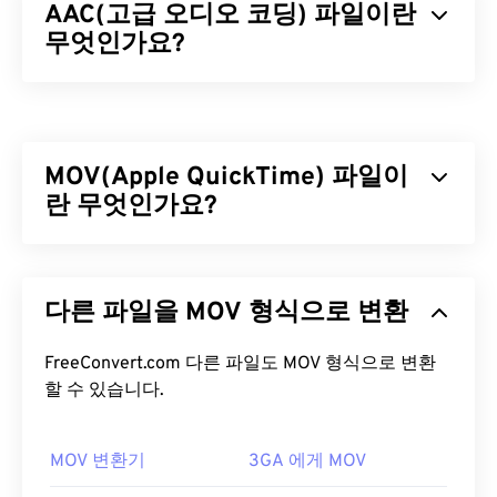
AAC(고급 오디오 코딩) 파일이란
무엇인가요?
AAC(Advanced Audio Coding)는
손실
압축을 통해
파일 크기를 줄이는 디지털 오디오 파일 형식입니다.
주로 디지털 TV, 디지털 라디오, 인터넷 스트리밍에
MOV(Apple QuickTime) 파일이
사용됩니다.
iOS
,
YouTube
,
Nintendo
,
Playstation
의 표준 오디오 형식입니다.
란 무엇인가요?
ISO
/
IEC
는 AAC
코덱
을
MP3
의 개선된 코덱으로 지정했는데, 파일 크기
를 더 효율적으로 압축하면서도 무압축 오디오와 유
Apple QuickTime(MOV)은
3D
및
가상 현실(VR)을
포
사한 음질을 제공하기 때문입니다.
함한 다양한 유형의 멀티미디어 파일을 저장할 수 있
다른 파일을 MOV 형식으로 변환
는 컨테이너입니다. 멀티미디어 파일을 사용자 기기
AAC 파일을 어떻게 여나요?
에 저장하는 데 유용한 것으로 알려져 있습니다.
QuickTime의 주요 특징 중 하나는 동영상 "
FreeConvert.com 다른 파일도 MOV 형식으로 변환
아톰
"과
최상의 결과를 얻으려면
VLC 미디어 플레이어를
사
"트랙" 단위로 데이터를 저장하여 파일의 고도로 세
할 수 있습니다.
용하여 AAC 파일을 여세요. 또는
iTunes
에서도 기본
부적인 편집을 가능하게 한다는 것입니다.
적으로 AAC 파일이 열립니다. 하지만 AAC 파일은 어
디에나 존재하며 다른 많은 프로그램과 소프트웨어
MOV 변환기
3GA 에게 MOV
MOV 파일을 어떻게 여나요?
에서도 열립니다.