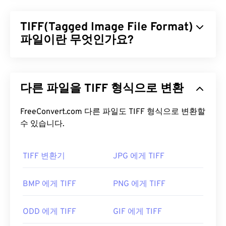
TIFF(Tagged Image File Format)
파일이란 무엇인가요?
TIFF(Tagged Image File Format)는 TIF라고도 하며,
가장 일반적인 이미지 파일 형식 중 하나입니다. TIFF
다른 파일을 TIFF 형식으로 변환
파일은 디지털 광고와 데스크톱 퍼블리싱(DTP) 분야
에서 가장 널리 사용됩니다. TIFF는 비트맵 및 래스터
구조를 가지고 있어 JPEG, 무손실 압축 이미지 파일,
FreeConvert.com 다른 파일도 TIFF 형식으로 변환할
레이어가 있는 이미지 또는 페이지 이미지의
수 있습니다.
컨테이
너
로 사용할 수 있는 유연성을 제공합니다.
TIFF 변환기
JPG 에게 TIFF
TIFF 파일을 어떻게 여나요?
TIFF 파일을 여는 데 가장 많이 사용되는 프로그램은
BMP 에게 TIFF
PNG 에게 TIFF
Windows용
Photo Viewer
와 macOS용
Apple
Preview
입니다. 무료로 사용할 수 있는 독립 프로그
ODD 에게 TIFF
GIF 에게 TIFF
램으로는
XnView MP
가 있습니다. TIFF 파일을 여는