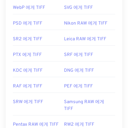
데 문제가 있는 경우
TIFF를 JPG로
변환하는 프로그
WebP 에게 TIFF
SVG 에게 TIFF
램을 사용할 수도 있습니다.
PSD 에게 TIFF
Nikon RAW 에게 TIFF
ColorStrokes
, GNU Image Manipulation Program(
GIMP
), Adobe
Photoshop
,
ACDSee
와 같은 대체 프
SR2 에게 TIFF
Leica RAW 에게 TIFF
로그램도 TIFF 파일을 열고 처리하는 데 유용합니다.
PTX 에게 TIFF
SRF 에게 TIFF
개발자:
Aldus Corporation
, 현재는 Adobe Inc.
KDC 에게 TIFF
DNG 에게 TIFF
최초 출시:
1986년
유용한 링크:
RAF 에게 TIFF
PEF 에게 TIFF
https://www.adobe.com/creativecloud/file-
types/image/raster/tiff-file.html
SRW 에게 TIFF
Samsung RAW 에게
https://www.file-extensions.org/tiff-파일-확장
TIFF
Pentax RAW 에게 TIFF
RW2 에게 TIFF