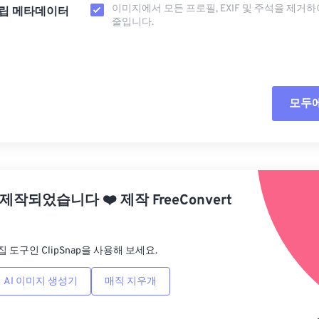
이미지에서 모든 프로필, EXIF ​​및 주석을 제거
립 메타데이터
줄입니다.
모두
모든
사전
 제작되었습니다
❤️
제작
FreeConvert
사전
집 도구인 ClipSnap을 사용해 보세요.
AI 이미지 생성기
매직 지우개