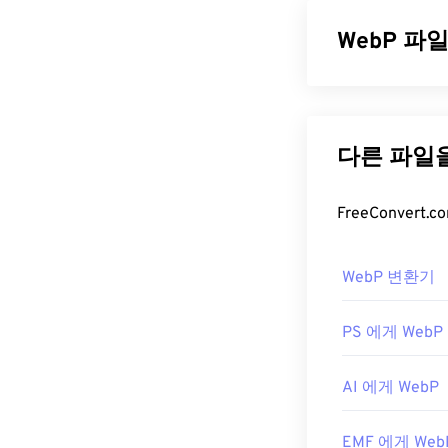
WebP 파
WebP는
예측 
오픈 소스 파일
일보다 최대 30
플리케이션에서
WebP 파
WebP 파일을
WebP 변환기
WebP 파일은
G
라우저는 Web
PS 에게 WebP
다른 무료 뷰
요.
IrfanView
,
W
AI 에게 WebP
플러그인을 설치
개발자:
Google
EMF 에게 Web