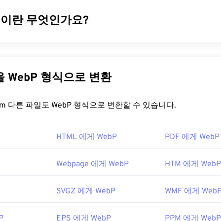
일이란 무엇인가요?
압축을
사용하여 웹 페이지와 모바일 애플리케이션에 적합한 이
 형식입니다. WebP 이미지는
JPEG(JPG)
및
PNG(Portable Netwo
% 더 작지만 시각적 품질은 비슷합니다. WebP 이미지는 웹 페
다른 파일을 WebP 형식으로 변환
 빠르게 로드됩니다.
일을 어떻게 여나요?
FreeConvert.com 다른 파일도 WebP 형식으로 변환할 수 있습니다.
 여는 기본 프로그램은 여러 플랫폼에서 작동하는
Google Chrome
HTML 에게 WebP
PDF 에게 WebP
IMP
와
Microsoft Paint
에서도 자동으로 열립니다. Chrome을 제
P 형식을 지원합니다.
Webpage 에게 WebP
HTM 에게 WebP
어로는
Pixelmator
와
Photopea가
있습니다.
Corel PaintShop Pro
indows Photo Viewer
,
Adobe Photoshop을
사용하기 전에 We
SVGZ 에게 WebP
WMF 에게 Web
해야 합니다.
P
EPS 에게 WebP
PPM 에게 WebP