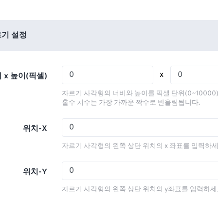
01
01
01
01
05
05
05
05
02
02
02
02
06
06
06
06
03
03
03
03
기 설정
07
07
07
07
04
04
04
04
08
08
08
08
05
05
05
05
x
 x 높이(픽셀)
09
09
09
09
06
06
06
06
자르기 사각형의 너비와 높이를 픽셀 단위(0~10000
10
10
10
10
07
07
07
07
홀수 치수는 가장 가까운 짝수로 반올림됩니다.
11
11
11
11
08
08
08
08
위치-X
12
12
12
12
09
09
09
09
자르기 사각형의 왼쪽 상단 위치의 x 좌표를 입력하세
13
13
13
13
10
10
10
10
14
14
14
14
11
11
11
11
위치-Y
15
15
15
15
12
12
12
12
자르기 사각형의 왼쪽 상단 위치의 y좌표를 입력하세
16
16
16
16
13
13
13
13
17
17
17
17
14
14
14
14