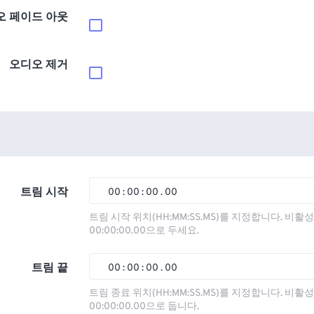
오 페이드 아웃
오디오 제거
트림 시작
00
:
00
:
00
.
00
00
00
00
00
트림 시작 위치(HH:MM:SS.MS)를 지정합니다. 비
00:00:00.00으로 두세요.
01
01
01
01
02
02
02
02
트림 끝
00
:
00
:
00
.
00
03
03
03
03
00
00
00
00
트림 종료 위치(HH:MM:SS.MS)를 지정합니다. 비
00:00:00.00으로 둡니다.
04
04
04
04