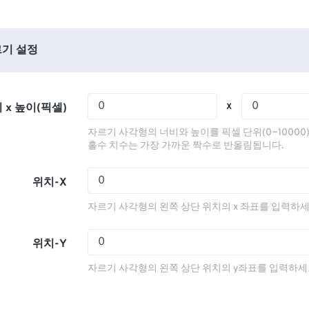
01
01
01
01
05
05
05
05
02
02
02
02
06
06
06
06
03
03
03
03
기 설정
07
07
07
07
04
04
04
04
08
08
08
08
05
05
05
05
x
 x 높이(픽셀)
09
09
09
09
06
06
06
06
자르기 사각형의 너비와 높이를 픽셀 단위(0~10000
10
10
10
10
07
07
07
07
홀수 치수는 가장 가까운 짝수로 반올림됩니다.
11
11
11
11
08
08
08
08
위치-X
12
12
12
12
09
09
09
09
자르기 사각형의 왼쪽 상단 위치의 x 좌표를 입력하세
13
13
13
13
10
10
10
10
14
14
14
14
11
11
11
11
위치-Y
15
15
15
15
12
12
12
12
자르기 사각형의 왼쪽 상단 위치의 y좌표를 입력하세
16
16
16
16
13
13
13
13
17
17
17
17
14
14
14
14