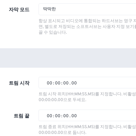
딱딱한
자막 모드
항상 표시되고 비디오에 통합되는 하드서브는 영구 
면, 별도로 저장되는 소프트서브는 사용자 지정 보기
끌 수 있습니다.
트림 시작
00
:
00
:
00
.
00
00
00
00
00
트림 시작 위치(HH:MM:SS.MS)를 지정합니다. 비
00:00:00.00으로 두세요.
01
01
01
01
02
02
02
02
트림 끝
00
:
00
:
00
.
00
03
03
03
03
00
00
00
00
트림 종료 위치(HH:MM:SS.MS)를 지정합니다. 비
00:00:00.00으로 둡니다.
04
04
04
04