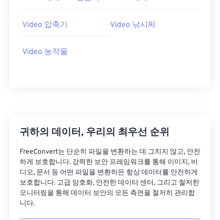
07
07
07
07
07
07
07
07
08
08
08
08
08
08
08
08
Video 압축기
Video 낚시찌
09
09
09
09
09
09
09
09
10
10
10
10
10
10
10
10
Video 농작물
11
11
11
11
11
11
11
11
12
12
12
12
12
12
12
12
13
13
13
13
13
13
13
13
14
14
14
14
14
14
14
14
귀하의 데이터, 우리의 최우선 순위
15
15
15
15
15
15
15
15
16
16
16
16
16
16
16
16
FreeConvert는 단순히 파일을 변환하는 데 그치지 않고, 안전
하게 보호합니다. 강력한 보안 프레임워크를 통해 이미지, 비
17
17
17
17
17
17
17
17
디오, 문서 등 어떤 파일을 변환하든 항상 데이터를 안전하게
보호합니다. 고급 암호화, 안전한 데이터 센터, 그리고 철저한
18
18
18
18
18
18
18
18
모니터링을 통해 데이터 보안의 모든 측면을 철저히 관리합
19
19
19
19
19
19
19
19
니다.
20
20
20
20
20
20
20
20