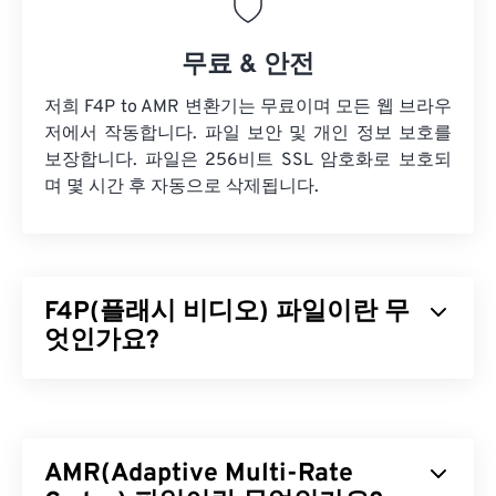
무료 & 안전
저희 F4P to AMR 변환기는 무료이며 모든 웹 브라우
저에서 작동합니다. 파일 보안 및 개인 정보 보호를
보장합니다. 파일은 256비트 SSL 암호화로 보호되
며 몇 시간 후 자동으로 삭제됩니다.
F4P(플래시 비디오) 파일이란 무
엇인가요?
F4P는 흔히 "
플래시 비디오
"라고 불리는 유비쿼터
스 컨테이너 포맷입니다.
코덱을
사용하여 멀티미디
어 파일을 압축하고 인터넷을 통해 스트리밍 오디오
AMR(Adaptive Multi-Rate
및 비디오로 파일을 전송할 수 있도록 지원합니다. 한