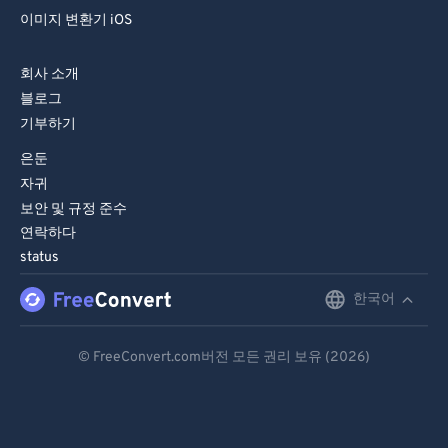
86
86
이미지 변환기 iOS
87
87
88
88
회사 소개
블로그
89
89
기부하기
90
90
은둔
91
91
자귀
92
92
보안 및 규정 준수
연락하다
93
93
status
94
94
한국어
English
95
95
96
96
Deutsch
© FreeConvert.com버전 모든 권리 보유 (2026)
97
97
Español
98
98
Français
99
99