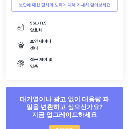
보안에 대한 당사의 노력에 대해 자세히 알아보세요
21
21
21
21
21
21
21
21
22
22
22
22
22
22
22
22
SSL/TLS
23
23
23
23
23
23
23
23
암호화
24
24
24
24
24
24
보안 데이터
25
25
25
25
25
25
센터
26
26
26
26
26
26
접근 제어 및
입증
27
27
27
27
27
27
28
28
28
28
28
28
29
29
29
29
29
29
30
30
30
30
30
30
대기열이나 광고 없이 대용량 파
일을 변환하고 싶으신가요?
31
31
31
31
31
31
지금 업그레이드하세요
32
32
32
32
32
32
33
33
33
33
33
33