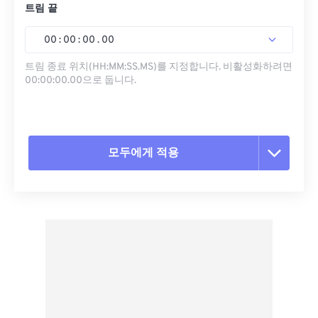
트림 끝
00
:
00
:
00
.
00
트림 종료 위치(HH:MM:SS.MS)를 지정합니다. 비활성화하려면
00:00:00.00으로 둡니다.
모두에게 적용
모든 옵션 재설정
사전 설정에서 적용
사전 설정으로 저장