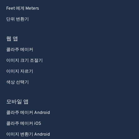
73
73
Feet 에게 Meters
74
74
단위 변환기
75
75
76
76
웹 앱
77
77
콜라주 메이커
78
78
이미지 크기 조절기
79
79
이미지 자르기
80
80
색상 선택기
81
81
82
82
모바일 앱
83
83
콜라주 메이커 Android
84
84
콜라주 메이커 iOS
85
85
이미지 변환기 Android