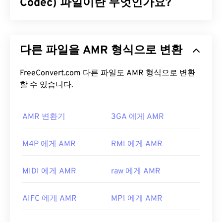
가지 차이점을 제외하면 F4P는 F4V와 동일한 포맷입
Codec) 파일이란 무엇인가요?
니다. 단, F4P 파일은
디지털 저작권 관리(DRM)
로
보호됩니다.
적응형 다중 속도(AMR)는
음성 코딩
에 자주 사용되
는 압축 오디오 파일입니다. AMR 음성 코덱은 협대
F4P 파일을 어떻게 여나요?
다른 파일을 AMR 형식으로 변환
역 신호에 초점을 맞추므로 음성 녹음 및 라디오에 적
합합니다.
GSM(Global System for Mobile
대부분의 플랫폼에서 F4P 파일은 기본적으로
Adobe
Communications)
FreeConvert.com 다른 파일도 AMR 형식으로 변환
및
UMTS(Universal Mobile
Flash Player
에서 열립니다. Microsoft Windows OS
Telecommunications System)
할 수 있습니다.
에서 널리 사용됩니
에서는
Adobe AIR이
기본
플레이어
일 수 있습니다.
다.
Mac OS X 및 Linux/Unix에서 F4P 파일을 열면 확실
한 결과를 얻을 수 있습니다.
AMR 변환기
3GA 에게 AMR
AMR 파일을 어떻게 여나요?
Apple iOS 기기는
Adobe Flash Player 플러그인을
AMR 파일은 MMS 메시지를 포함하여 휴대폰에서 자
M4P 에게 AMR
RMI 에게 AMR
지원하지 않는다는 점을 알아두는 것이 중요합니다.
주 사용되므로 대부분의
3G 모바일
기기에서 열 수
하지만
Puffin 웹 브라우저는
iOS의 제한을 우회할
있습니다. AMR은
VLC 미디어 플레이어
,
QuickTime
수 있는 무료 옵션입니다. F4P의 "P"는 "보호됨"을 의
MIDI 에게 AMR
raw 에게 AMR
,
RealPlayer
,
Xine
에서도 실행됩니다.
미한다는 점을 꼭 기억하세요.
무료 오디오 편집 소프트웨어인
Audacity
와 같은 다
개발자:
Adobe
AIFC 에게 AMR
MP1 에게 AMR
른 소프트웨어도 AMR 파일을 열 수 있습니다.
최초 출시:
2007년
SourceForge.net
에서 Audacity를 쉽게 다운로드하