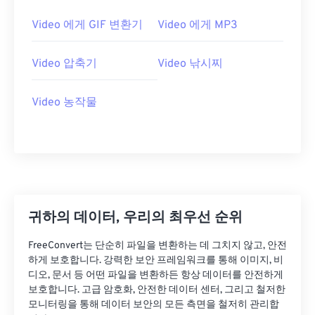
21
21
21
21
21
21
21
21
Video 에게 GIF 변환기
Video 에게 MP3
22
22
22
22
22
22
22
22
Video 압축기
Video 낚시찌
23
23
23
23
23
23
23
23
24
24
24
24
24
24
Video 농작물
25
25
25
25
25
25
26
26
26
26
26
26
27
27
27
27
27
27
28
28
28
28
28
28
29
29
29
29
29
29
귀하의 데이터, 우리의 최우선 순위
30
30
30
30
30
30
FreeConvert는 단순히 파일을 변환하는 데 그치지 않고, 안전
31
31
31
31
31
31
하게 보호합니다. 강력한 보안 프레임워크를 통해 이미지, 비
디오, 문서 등 어떤 파일을 변환하든 항상 데이터를 안전하게
32
32
32
32
32
32
보호합니다. 고급 암호화, 안전한 데이터 센터, 그리고 철저한
33
33
33
33
33
33
모니터링을 통해 데이터 보안의 모든 측면을 철저히 관리합