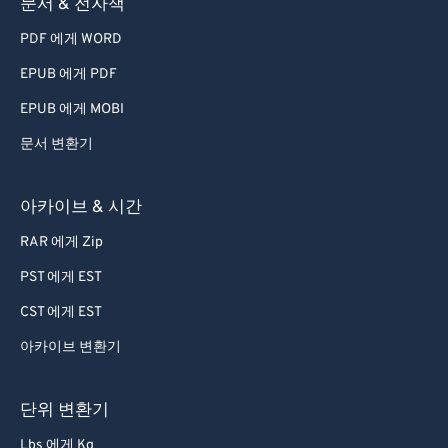
73
73
문서 & 전자책
74
74
PDF 에게 WORD
75
75
EPUB 에게 PDF
76
76
EPUB 에게 MOBI
77
77
문서 변환기
78
78
79
79
아카이브 & 시간
80
80
RAR 에게 Zip
81
81
PST 에게 EST
82
82
CST 에게 EST
83
83
아카이브 변환기
84
84
85
85
단위 변환기
86
86
Lbs 에게 Kg