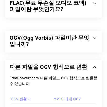
FLAC(무료 무손실 오디오 코덱)
파일이란 무엇인가요?
무료 무손실 오디오 코덱(FLAC)은 오디오 파일의 크
기를 줄여주는 파일 형식으로, 이름에서 알 수 있듯이
"
무손실
"이라는 단어가 암시하듯이 음질이나 원본
OGV(Ogg Vorbis) 파일이란 무엇
데이터의 손실 없이 압축됩니다. FLAC은 파일을 원
본 크기의 약 50~70%로 압축하는
입니까?
알고리즘을
사용
하여 이를 구현합니다.
Ogg Vorbis(OGV)는 특허를 받지 않은 무료 오픈 소스
FLAC 파일을 어떻게 여나요?
멀티미디어 컨테이너 포맷이자 코덱입니다. 비영리
다른 파일을 OGV 형식으로 변환
단체인
Xiph.Org 재단이
특허 코덱
과 경쟁하기 위해
FLAC 파일을 여는 기본 프로그램은
VLC 미디어 플레
개발한 Ogg 포맷 및 코덱 계열에 속합니다. OGV는
이어
입니다. FLAC에 대한 다른 세부 정보로는 특허
오디오, 비디오, 텍스트(자막) 및 메타데이터를
FreeConvert.com 다른 파일도 OGV 형식으로 변환할
시분
가 없고, 음악 재생이 가능하며,
전화 애플리케이션
할 다중화(TDM) 방식으로 전송할
수 있습니다.
수 있습니다. 스트
프로그래밍 인터페이스(TAPI)
와 호환되고,
디지털
리밍은 물론
손실 압축
및
무손실
압축도 지원합니다.
저작권 관리(DRM)가
적용되지 않는다는 점이 있습
하지만
메뉴는
지원하지 않습니다.
니다.
OGV 변환기
M2TS 에게 OGV