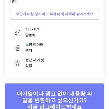
니다.
34
34
34
34
34
34
35
35
35
35
35
35
보안에 대한 당사의 노력에 대해 자세히 알아보세요
36
36
36
36
36
36
37
37
37
37
37
37
SSL/TLS
암호화
38
38
38
38
38
38
보안 데이터
39
39
39
39
39
39
센터
40
40
40
40
40
40
접근 제어 및
41
41
41
41
41
41
입증
42
42
42
42
42
42
43
43
43
43
43
43
44
44
44
44
44
44
대기열이나 광고 없이 대용량 파
45
45
45
45
45
45
일을 변환하고 싶으신가요?
46
46
46
46
46
46
지금 업그레이드하세요