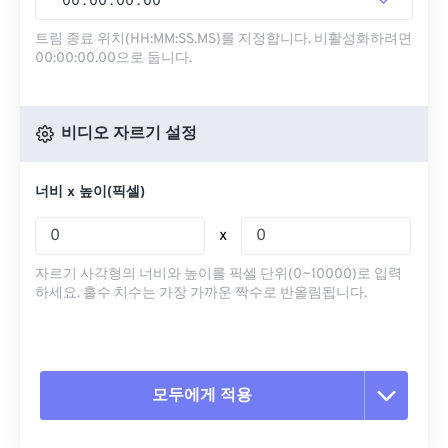
00
:
00
:
00
.
00
트림 종료 위치(HH:MM:SS.MS)를 지정합니다. 비활성화하려면
00:00:00.00으로 둡니다.
비디오 자르기 설정
너비 x 높이(픽셀)
x
자르기 사각형의 너비와 높이를 픽셀 단위(0~10000)로 입력
하세요. 홀수 치수는 가장 가까운 짝수로 반올림됩니다.
모두에게 적용
모든 옵션 재설정