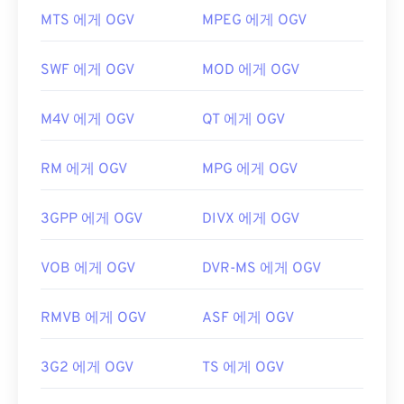
OGV 파일을 어떻게 여나요?
또한 FLAC을 구현할 수 있는
코덱으로
는 인코딩용
MTS 에게 OGV
MPEG 에게 OGV
FFmpeg
,
Flake
,
FLACCL
, 디코딩용
Audiocogs가
OGV 파일을 여는 데는
VLC 미디어 플레이어가
가장
있습니다. 마지막으로, 이름에서 "무료"라는 단어가
좋습니다. Microsoft Windows OS의
Winamp
와 Mac
암시하듯
FLAC은
오픈 소스
소프트웨어입니다.
SWF 에게 OGV
MOD 에게 OGV
OS X의
Elmedia
도 좋은 선택입니다.
개발자:
Xiph.Org Foundation
OGV는
Windows Media Player
및
DirectShow
기반
M4V 에게 OGV
QT 에게 OGV
최초 출시:
2001년
플레이어에서 재생할 수 있지만,
DirectShow 필터
를
사용해야만 합니다. 반면, 플레이어가 DirectShow 기
유용한 링크:
RM 에게 OGV
MPG 에게 OGV
반이 아닌 경우에는 필터가 필요하지 않습니다.
https://en.wikipedia.org/wiki/FLAC
개발자:
Xiph.Org Foundation
3GPP 에게 OGV
DIVX 에게 OGV
https://xiph.org/flac/
최초 출시:
2017
유용한 링크:
VOB 에게 OGV
DVR-MS 에게 OGV
https://en.wikipedia.org/wiki/Ogg
RMVB 에게 OGV
ASF 에게 OGV
https://www.xiph.org/
3G2 에게 OGV
TS 에게 OGV