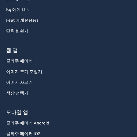
87
87
Kg 에게 Lbs
88
88
Feet 에게 Meters
89
89
단위 변환기
90
90
91
91
웹 앱
92
92
콜라주 메이커
93
93
이미지 크기 조절기
94
94
이미지 자르기
95
95
색상 선택기
96
96
97
97
모바일 앱
98
98
콜라주 메이커 Android
99
99
콜라주 메이커 iOS