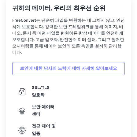
31
31
31
31
31
31
귀하의 데이터, 우리의 최우선 순위
32
32
32
32
32
32
FreeConvert는 단순히 파일을 변환하는 데 그치지 않고, 안전
하게 보호합니다. 강력한 보안 프레임워크를 통해 이미지, 비
33
33
33
33
33
33
디오, 문서 등 어떤 파일을 변환하든 항상 데이터를 안전하게
34
34
34
34
34
34
보호합니다. 고급 암호화, 안전한 데이터 센터, 그리고 철저한
모니터링을 통해 데이터 보안의 모든 측면을 철저히 관리합
35
35
35
35
35
35
니다.
36
36
36
36
36
36
보안에 대한 당사의 노력에 대해 자세히 알아보세요
37
37
37
37
37
37
38
38
38
38
38
38
SSL/TLS
39
39
39
39
39
39
암호화
40
40
40
40
40
40
보안 데이터
41
41
41
41
41
41
센터
42
42
42
42
42
42
접근 제어 및
43
43
43
43
43
43
입증