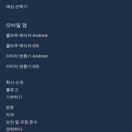
색상 선택기
97
97
98
98
모바일 앱
99
99
콜라주 메이커 Android
콜라주 메이커 iOS
이미지 변환기 Android
이미지 변환기 iOS
회사 소개
블로그
기부하기
은둔
자귀
보안 및 규정 준수
연락하다