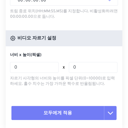
00
:
00
:
00
.
00
트림 종료 위치(HH:MM:SS.MS)를 지정합니다. 비활성화하려면
00:00:00.00으로 둡니다.
비디오 자르기 설정
너비 x 높이(픽셀)
x
자르기 사각형의 너비와 높이를 픽셀 단위(0~10000)로 입력
하세요. 홀수 치수는 가장 가까운 짝수로 반올림됩니다.
모두에게 적용
모든 옵션 재설정