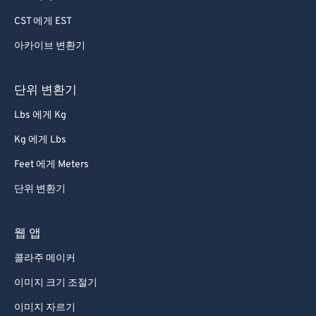
CST 에게 EST
84
84
85
85
아카이브 변환기
86
86
단위 변환기
87
87
Lbs 에게 Kg
88
88
Kg 에게 Lbs
89
89
Feet 에게 Meters
90
90
단위 변환기
91
91
92
92
웹 앱
93
93
콜라주 메이커
94
94
이미지 크기 조절기
95
95
이미지 자르기
96
96