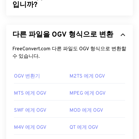
입니까?
Ogg Vorbis(OGV)는 특허를 받지 않은 무료 오픈 소스
멀티미디어 컨테이너 포맷이자 코덱입니다. 비영리
다른 파일을 OGV 형식으로 변환
단체인
Xiph.Org 재단이
특허 코덱
과 경쟁하기 위해
개발한 Ogg 포맷 및 코덱 계열에 속합니다. OGV는
오디오, 비디오, 텍스트(자막) 및 메타데이터를
FreeConvert.com 다른 파일도 OGV 형식으로 변환할
시분
할 다중화(TDM) 방식으로 전송할
수 있습니다.
수 있습니다. 스트
리밍은 물론
손실 압축
및
무손실
압축도 지원합니다.
하지만
메뉴는
지원하지 않습니다.
OGV 변환기
M2TS 에게 OGV
OGV 파일을 어떻게 여나요?
MTS 에게 OGV
MPEG 에게 OGV
OGV 파일을 여는 데는
VLC 미디어 플레이어가
가장
좋습니다. Microsoft Windows OS의
Winamp
와 Mac
SWF 에게 OGV
MOD 에게 OGV
OS X의
Elmedia
도 좋은 선택입니다.
OGV는
Windows Media Player
및
DirectShow
기반
M4V 에게 OGV
QT 에게 OGV
플레이어에서 재생할 수 있지만,
DirectShow 필터
를