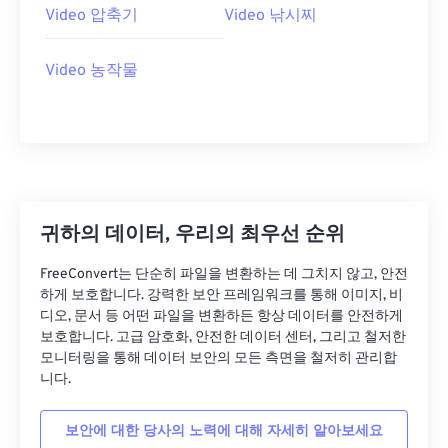
Video 압축기
Video 낚시찌
27
27
27
27
27
27
28
28
28
28
28
28
Video 농작물
29
29
29
29
29
29
30
30
30
30
30
30
31
31
31
31
31
31
32
32
32
32
32
32
33
33
33
33
33
33
귀하의 데이터, 우리의 최우선 순위
34
34
34
34
34
34
FreeConvert는 단순히 파일을 변환하는 데 그치지 않고, 안전
35
35
35
35
35
35
하게 보호합니다. 강력한 보안 프레임워크를 통해 이미지, 비
디오, 문서 등 어떤 파일을 변환하든 항상 데이터를 안전하게
36
36
36
36
36
36
보호합니다. 고급 암호화, 안전한 데이터 센터, 그리고 철저한
37
37
37
37
37
37
모니터링을 통해 데이터 보안의 모든 측면을 철저히 관리합
니다.
38
38
38
38
38
38
39
39
39
39
39
39
보안에 대한 당사의 노력에 대해 자세히 알아보세요