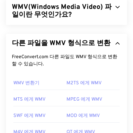
WMV(Windows Media Video) 파
하는 인기 있는 형식입니다. 또한 미디어 컨테이너이
므로
일이란 무엇인가요?
코덱을
사용하여 파일 크기를 압축합니다. FLV
는 ISO 기반 미디어 파일 형식이라고도 하는 개방형
표준
ISO/IEC 14496-12:2008을
사용하며, 유연성과
Windows Media Video(WMV)는 널리 지원되는 일반
독립성이라는 장점을 제공합니다.
비디오 형식입니다.
코덱을
사용하여 파일 크기를 압
다른 파일을 WMV 형식으로 변환
축하여 비디오 화질을 유지하면서 관리하기 쉬운 파
FLV 파일을 어떻게 여나요?
일을 생성합니다. ASF(Advanced Systems Format)
라는 디지털 컨테이너 형식은 WMV 파일을 캡슐화하
FreeConvert.com 다른 파일도 WMV 형식으로 변환
기본적으로 FLV는
Animate Creative Cloud
는 경우가 많습니다.
할 수 있습니다.
(Animate CC) 및
Flash
와 같은
Adobe
제품에서 열립
니다. Adobe Flash 7 이상 버전에서 가장 잘 열립니
WMV 파일을 어떻게 여나요?
다. FLV는 챕터나 자막을 지원하지 않지만, 메타데이
WMV 변환기
M2TS 에게 WMV
터 태그는 지원합니다.
대부분의 미디어 플레이어는 WMV(및 ASF) 파일을
열고 읽을 수 있습니다. WMV 파일을 여는 데 가장 좋
MTS 에게 WMV
MPEG 에게 WMV
FLV는 개방형 표준을 기반으로 하므로 Adobe 이외
은 플레이어는
Microsoft Windows Media Player
입
의 여러 제품에서 열 수 있습니다. FLV를 열 수 있는
니다. Microsoft에서 WMV와 ASF를 개발했으며, 오
다른 프로그램으로는
VLC 미디어 플레이어
,
Zoom
SWF 에게 WMV
MOD 에게 WMV
늘날 온라인에서 많은 비디오가 WMV 파일입니다.
Player
,
RealNetworks RealPlayer Cloud
,
Eltima
VLC 미디어 플레이어는
여러 플랫폼에서 멀티미디
Elmedia Player
등이
있습니다.
M4V 에게 WMV
QT 에게 WMV