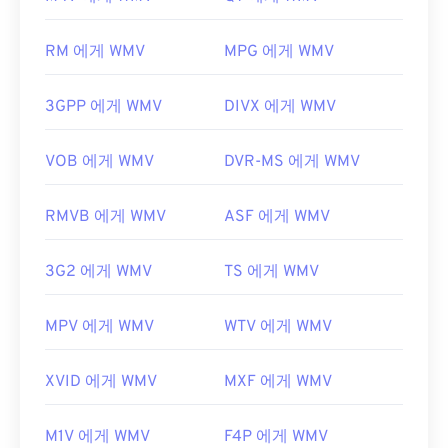
어 파일을 재생할 수 있는 또 다른 신뢰할 수 있는 옵
개발자:
Adobe
션입니다.
RM 에게 WMV
MPG 에게 WMV
최초 출시:
2003년
WMV는 다른 비디오 파일 형식으로도 쉽게 변환할 수
있습니다. 하지만 변환 과정에서 화질이 저하될 수 있
유용한 링크:
3GPP 에게 WMV
DIVX 에게 WMV
다는 점을 명심하세요. 변환이 필요한 경우,
https://en.wikipedia.org/wiki/플래시_비디오
HandBrake는
WMV 파일을 변환하는 무료 오픈 소스
https://www.lifewire.com/flv-file
도구입니다.
VOB 에게 WMV
DVR-MS 에게 WMV
개발자:
Microsoft
RMVB 에게 WMV
ASF 에게 WMV
최초 출시:
1999년
유용한 링크:
3G2 에게 WMV
TS 에게 WMV
https://en.wikipedia.org/wiki/Windows_Media_Video
https://en.wikipedia.org/wiki/고급_시스템_포맷
MPV 에게 WMV
WTV 에게 WMV
XVID 에게 WMV
MXF 에게 WMV
M1V 에게 WMV
F4P 에게 WMV