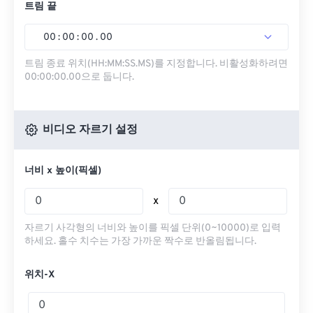
트림 끝
00
:
00
:
00
.
00
트림 종료 위치(HH:MM:SS.MS)를 지정합니다. 비활성화하려면
00:00:00.00으로 둡니다.
비디오 자르기 설정
너비 x 높이(픽셀)
x
자르기 사각형의 너비와 높이를 픽셀 단위(0~10000)로 입력
하세요. 홀수 치수는 가장 가까운 짝수로 반올림됩니다.
위치-X