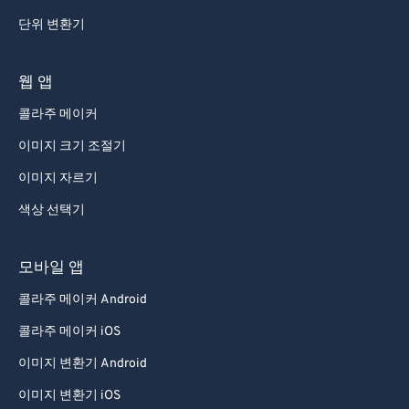
93
93
단위 변환기
94
94
웹 앱
95
95
96
96
콜라주 메이커
97
97
이미지 크기 조절기
98
98
이미지 자르기
99
99
색상 선택기
모바일 앱
콜라주 메이커 Android
콜라주 메이커 iOS
이미지 변환기 Android
이미지 변환기 iOS