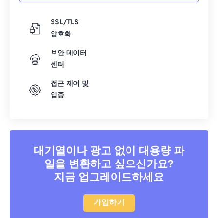
40
40
40
40
40
40
41
41
41
41
41
41
SSL/TLS
암호화
42
42
42
42
42
42
보안 데이터
43
43
43
43
43
43
센터
44
44
44
44
44
44
접근 제어 및
45
45
45
45
45
45
입증
46
46
46
46
46
46
47
47
47
47
47
47
48
48
48
48
48
48
대기열이나 광고 없이 대용량 파
49
49
49
49
49
49
일을 변환하고 싶으신가요?
50
50
50
50
50
50
지금 업그레이드하세요
51
51
51
51
51
51
가입하기
52
52
52
52
52
52