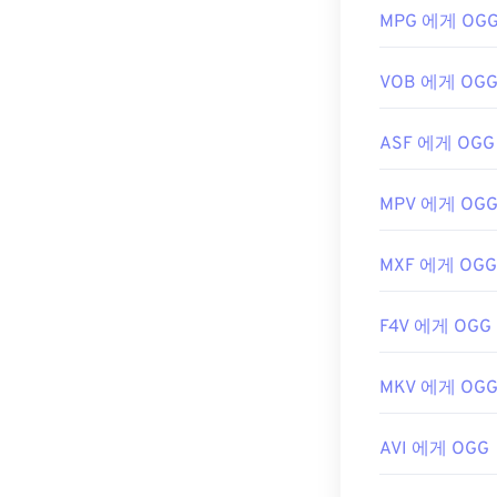
MPG 에게 OG
https://www.lif
https://en.wik
https://xiph.or
VOB 에게 OG
ASF 에게 OGG
MPV 에게 OG
MXF 에게 OGG
F4V 에게 OGG
MKV 에게 OG
AVI 에게 OGG