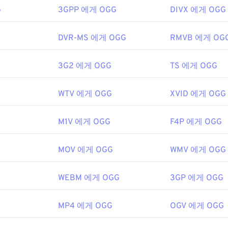
G
3GPP 에게 OGG
DIVX 에게 OGG
ewire.com/flv-file
48
48
48
ipedia.org/wiki/Ogg
45
45
45
49
49
49
g/vorbis/
46
46
46
G
DVR-MS 에게 OGG
RMVB 에게 OG
50
50
50
47
47
47
51
51
51
3G2 에게 OGG
TS 에게 OGG
48
48
48
52
52
52
49
49
49
G
WTV 에게 OGG
XVID 에게 OGG
53
53
53
50
50
50
54
54
54
51
51
51
M1V 에게 OGG
F4P 에게 OGG
55
55
55
52
52
52
MOV 에게 OGG
WMV 에게 OGG
56
56
56
53
53
53
57
57
57
54
54
54
G
WEBM 에게 OGG
3GP 에게 OGG
58
58
58
55
55
55
59
59
59
MP4 에게 OGG
56
56
56
OGV 에게 OGG
60
57
57
57