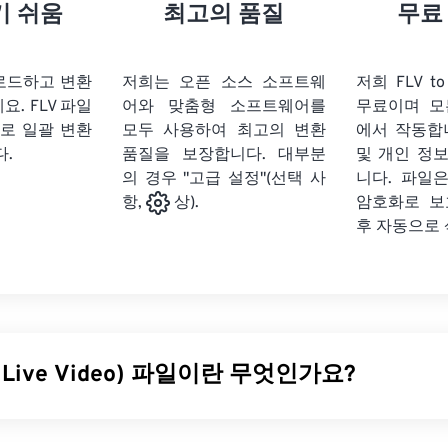
21
21
21
21
18
18
18
18
기 쉬움
최고의 품질
무료
22
22
22
22
19
19
19
19
23
23
23
23
20
20
20
20
업로드하고 변환
저희는 오픈 소스 소프트웨
저희 FLV t
24
24
24
세요.
FLV 파일
어와 맞춤형 소프트웨어를
무료이며 모
21
21
21
21
로 일괄 변환
모두 사용하여 최고의 변환
에서 작동합
25
25
25
22
22
22
22
다.
품질을 보장합니다. 대부분
및 개인 정
26
26
26
의 경우 "고급 설정"(선택 사
23
23
23
23
니다. 파일은
암호화로 보
항,
상).
27
27
27
24
24
24
후 자동으로
28
28
28
25
25
25
29
29
29
26
26
26
30
30
30
27
27
27
31
31
31
28
28
28
sh Live Video) 파일이란 무엇인가요?
32
32
32
29
29
29
33
33
33
30
30
30
디오(FLV)는 이름에서 알 수 있듯이
플래시
비디오의 한 유형입
34
34
34