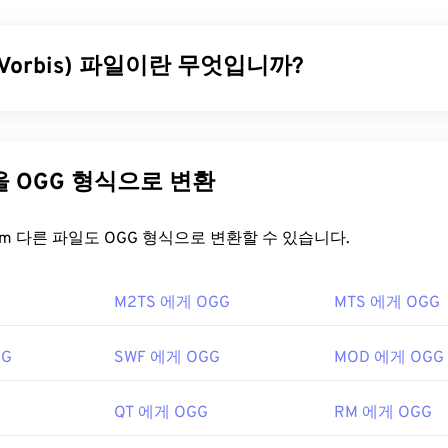
31
31
31
질의 동기화가 잘 된 멀티미디어 콘텐츠를 제공하는 인기 있는 형
너이므로
코덱을
사용하여 파일 크기를 압축합니다. FLV는 ISO 
35
35
35
32
32
32
하는 개방형 표준
ISO/IEC 14496-12:2008을
사용하며, 유연성과
 Vorbis) 파일이란 무엇입니까?
36
36
36
33
33
33
다.
37
37
37
34
34
34
을 어떻게 여나요?
rbis)는 OGG Vorbis 압축을 사용하는 파일입니다. OGG는 Xiph.O
38
38
38
35
35
35
로열티 없는 인코딩 방식입니다.
MP3
와 마찬가지로 OGG 파일은
39
39
39
V는
Animate Creative Cloud
(Animate CC) 및
Flash
와 같은
Ado
파일에는 메타데이터뿐만 아니라 아티스트 및 트랙 제목 정보도 포
36
36
36
다른 파일을 OGG 형식으로 변환
 Flash 7 이상 버전에서 가장 잘 열립니다. FLV는 챕터나 자막을
40
40
40
37
37
37
을 어떻게 여나요?
는 지원합니다.
41
41
41
FreeConvert.com 다른 파일도 OGG 형식으로 변환할 수 있습니다.
38
38
38
표준을 기반으로 하므로 Adobe 이외의 여러 제품에서 열 수 있습니
여는 기본 프로그램은
VLC 미디어 플레이어
입니다. 또한
Windows 
42
42
42
프로그램으로는
VLC 미디어 플레이어
39
39
,
Zoom Player
39
,
RealNetwor
namp
,
Xine
,
UltraMixer
등 다양한 프로그램을 통해 OGG 파일을
Elmedia Player
등이
있습니다.
M2TS 에게 OGG
43
43
43
MTS 에게 OGG
40
40
40
넷 브라우저가 설치된 모든 컴퓨터나 모바일 기기에서
Google
44
44
44
 수 있습니다. Apple 제품은 OGG를 지원하지 않습니다.
41
41
41
GG
SWF 에게 OGG
MOD 에게 OGG
3년
45
45
45
g Foundation
42
42
42
46
46
46
0년
43
43
43
QT 에게 OGG
RM 에게 OGG
ikipedia.org/wiki/플래시_비디오
47
47
47
44
44
44