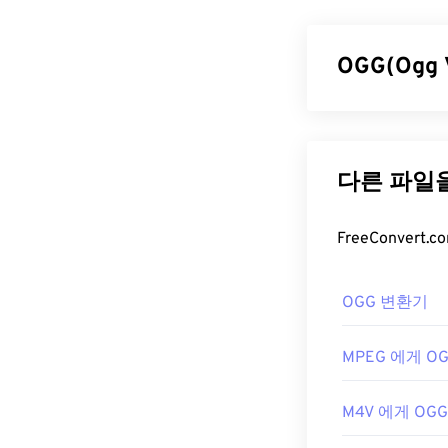
넷을 통해 고품
미디어 컨테이
형식이라고도 
OGG(Ogg
장점을 제공합니
FLV 파일
OGG(Ogg Vo
하는 특허 및 
기본적으로 FL
니다. OGG 
립니다. Adobe
OGG 파일
메타데이터 태그
FLV는 개방형 
OGG 파일을 
수 있는 다른 
RealPlayer
,
Wi
Cloud
,
Eltima 
OGG 변환기
급할 때는 인터
개발자:
Adobe
OGG 파일을 열
MPEG 에게 O
최초 출시:
200
개발자:
Xiph.Or
유용한 링크:
최초 출시:
200
M4V 에게 OGG
https://en.w
유용한 링크: