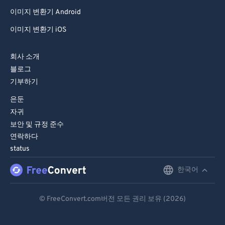
81
81
이미지 변환기 Android
82
82
이미지 변환기 iOS
83
83
회사 소개
84
84
블로그
85
85
기부하기
86
86
은둔
87
87
자귀
보안 및 규정 준수
88
88
연락하다
89
89
status
90
90
한국어
English
91
91
Deutsch
92
92
© FreeConvert.com버전 모든 권리 보유 (2026)
Español
93
93