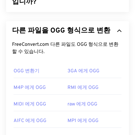
를 통해 iPhone은 M4R이 노래가 아닌 벨소리임을 인
입니까?
식합니다.
OGG(Ogg Vorbis)는 OGG Vorbis 압축을 사용하는 파
M4R 파일을 어떻게 여나요?
일입니다. OGG는 Xiph.Org 재단에서 제공하는 특허
다른 파일을 OGG 형식으로 변환
및 로열티 없는 인코딩 방식입니다.
MP3
와 마찬가
M4R 파일은 Apple에서 iPhone 벨소리로 사용하는
지로 OGG 파일은 고품질로 유명합니다. OGG 파일에
포맷으로, 기본적으로
iTunes
에서 열립니다.
는 메타데이터뿐만 아니라 아티스트 및 트랙 제목 정
FreeConvert.com 다른 파일도 OGG 형식으로 변환
보도 포함되어 있습니다.
할 수 있습니다.
Apple iOS
도 M4R 파일을 여는 좋은 선택입니다. 나
만의 벨소리를 만들려면 M4A 파일을 M4R 파일로 저
OGG 파일을 어떻게 여나요?
장한 다음 iPhone으로 가져오면 됩니다.
OGG 변환기
3GA 에게 OGG
개발자:
Apple Inc.
OGG 파일을 여는 기본 프로그램은
VLC 미디어 플레
이어
입니다. 또한
Windows Media Player
,
최초 출시:
2007
M4P 에게 OGG
RMI 에게 OGG
RealPlayer
,
Winamp
,
Xine
,
UltraMixer
등 다양한 프
로그램을 통해 OGG 파일을 열 수 있습니다.
MIDI 에게 OGG
raw 에게 OGG
급할 때는 인터넷 브라우저가 설치된 모든 컴퓨터나
모바일 기기에서
Google 드라이브
에 있는 OGG 파
AIFC 에게 OGG
MP1 에게 OGG
일을 열 수 있습니다. Apple 제품은 OGG를 지원하지
않습니다.