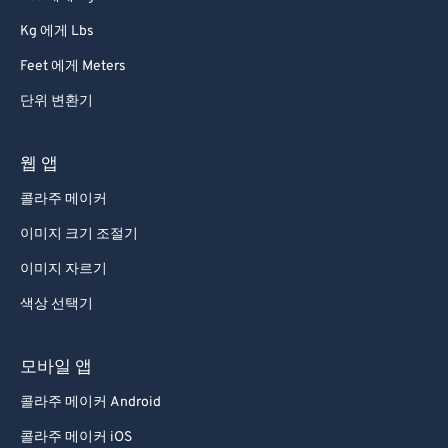
68
68
Kg 에게 Lbs
69
69
Feet 에게 Meters
70
70
단위 변환기
71
71
72
72
웹 앱
73
73
콜라주 메이커
74
74
이미지 크기 조절기
75
75
이미지 자르기
76
76
색상 선택기
77
77
78
78
모바일 앱
79
79
콜라주 메이커 Android
80
80
콜라주 메이커 iOS