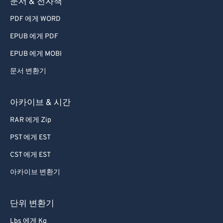
문서 & 전자책
55
55
55
55
55
55
PDF 에게 WORD
56
56
56
56
56
56
EPUB 에게 PDF
57
57
57
57
57
57
EPUB 에게 MOBI
58
58
58
58
58
58
문서 변환기
59
59
59
59
59
59
60
60
아카이브 & 시간
61
61
RAR 에게 Zip
62
62
PST 에게 EST
63
63
CST 에게 EST
64
64
아카이브 변환기
65
65
66
66
단위 변환기
67
67
Lbs 에게 Kg