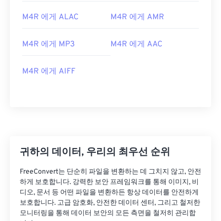
02
02
02
02
02
02
02
02
M4R 에게 ALAC
M4R 에게 AMR
03
03
03
03
03
03
03
03
04
04
04
04
04
04
04
04
M4R 에게 MP3
M4R 에게 AAC
05
05
05
05
05
05
05
05
M4R 에게 AIFF
06
06
06
06
06
06
06
06
07
07
07
07
07
07
07
07
08
08
08
08
08
08
08
08
09
09
09
09
09
09
09
09
10
10
10
10
10
10
10
10
귀하의 데이터, 우리의 최우선 순위
11
11
11
11
11
11
11
11
FreeConvert는 단순히 파일을 변환하는 데 그치지 않고, 안전
12
12
12
12
12
12
12
12
하게 보호합니다. 강력한 보안 프레임워크를 통해 이미지, 비
디오, 문서 등 어떤 파일을 변환하든 항상 데이터를 안전하게
13
13
13
13
13
13
13
13
보호합니다. 고급 암호화, 안전한 데이터 센터, 그리고 철저한
14
14
14
14
14
14
14
14
모니터링을 통해 데이터 보안의 모든 측면을 철저히 관리합