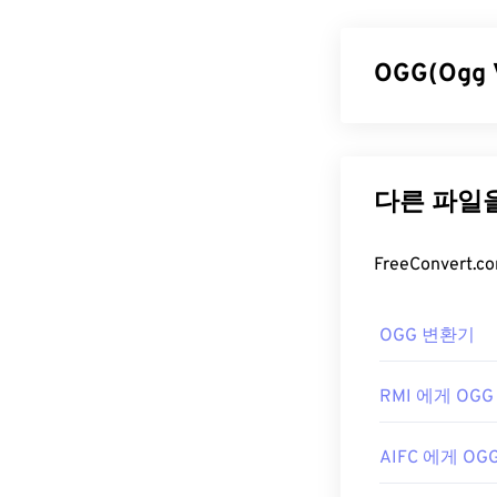
입니다. 주로 디
Nintendo
,
Plays
덱으로 지정했는
OGG(Ogg
제공하기 때문입
AAC 파일
OGG(Ogg Vo
하는 특허 및 
최상의 결과를
니다. OGG 
서도 기본적으로
OGG 파일
그램과 소프트
또한 AAC 파
OGG 파일을 
와 같은 대부분
RealPlayer
,
Wi
OGG 변환기
개발:
ISO/IE
급할 때는 인터
최초 출시:
OGG 파일을 열
199
RMI 에게 OGG
유용한 링크:
개발자:
Xiph.Or
https://en.w
최초 출시:
200
AIFC 에게 OG
https://www.i
유용한 링크: