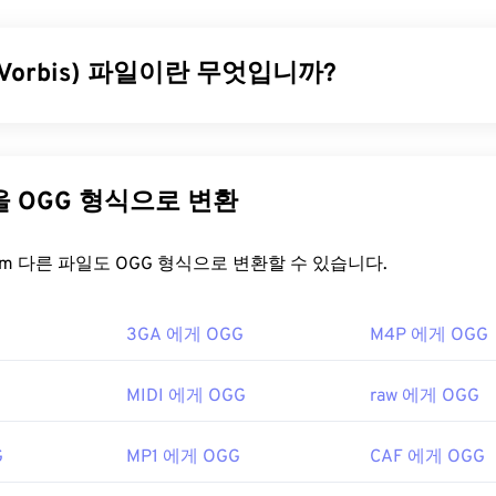
31
31
31
지털 TV, 디지털 라디오, 인터넷 스트리밍에 사용됩니다.
iOS
,
Yo
tation
의 표준 오디오 형식입니다.
35
35
ISO
/
IEC
35
는 AAC
코덱을
MP
32
32
32
데, 파일 크기를 더 효율적으로 압축하면서도 무압축 오디오와 
 Vorbis) 파일이란 무엇입니까?
36
36
36
33
33
33
니다.
37
37
37
34
34
34
을 어떻게 여나요?
rbis)는 OGG Vorbis 압축을 사용하는 파일입니다. OGG는 Xiph.O
38
38
38
35
35
35
로열티 없는 인코딩 방식입니다.
MP3
와 마찬가지로 OGG 파일은
39
39
39
 얻으려면
VLC 미디어 플레이어를
사용하여 AAC 파일을 여세요.
파일에는 메타데이터뿐만 아니라 아티스트 및 트랙 제목 정보도 포
36
36
36
다른 파일을 OGG 형식으로 변환
 AAC 파일이 열립니다. 하지만 AAC 파일은 어디에나 존재하며 
40
40
40
37
37
37
을 어떻게 여나요?
웨어에서도 열립니다.
41
41
41
FreeConvert.com 다른 파일도 OGG 형식으로 변환할 수 있습니다.
38
38
38
일은 종종 비디오 게임의 오디오 파일로 사용되므로
Nintendo 3DS
여는 기본 프로그램은
VLC 미디어 플레이어
입니다. 또한
Windows 
42
42
42
의 인기 게임 콘솔에서 열립니다.
39
39
39
namp
,
Xine
,
UltraMixer
등 다양한 프로그램을 통해 OGG 파일을
3GA 에게 OGG
43
43
43
M4P 에게 OGG
C MPEG 오디오 위원회
40
40
40
넷 브라우저가 설치된 모든 컴퓨터나 모바일 기기에서
Google
44
44
44
 수 있습니다. Apple 제품은 OGG를 지원하지 않습니다.
7년
41
41
41
MIDI 에게 OGG
raw 에게 OGG
45
45
45
g Foundation
42
42
42
46
46
46
ikipedia.org/wiki/고급_오디오_코딩
0년
43
43
43
G
MP1 에게 OGG
CAF 에게 OGG
47
47
47
so.org/standard/43345.html?browse=tc
44
44
44