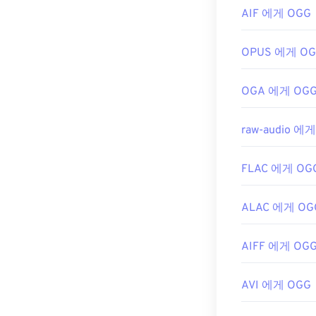
AIF 에게 OGG
https://en.wik
https://xiph.or
OPUS 에게 O
OGA 에게 OG
raw-audio 에
FLAC 에게 OG
ALAC 에게 OG
AIFF 에게 OG
AVI 에게 OGG