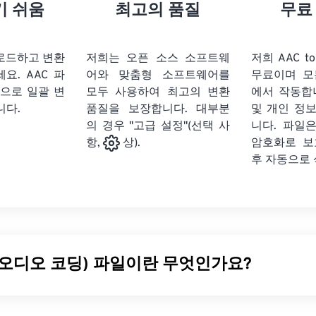
21
21
21
21
18
18
18
18
기 쉬움
최고의 품질
무료
22
22
22
22
19
19
19
19
23
23
23
23
20
20
20
20
업로드하고 변환
저희는 오픈 소스 소프트웨
저희 AAC t
24
24
24
세요.
AAC 파
어와 맞춤형 소프트웨어를
무료이며 모
21
21
21
21
식으로 일괄 변
모두 사용하여 최고의 변환
에서 작동합
25
25
25
22
22
22
22
니다.
품질을 보장합니다. 대부분
및 개인 정
26
26
26
의 경우 "고급 설정"(선택 사
23
23
23
23
니다. 파일은
암호화로 보
항,
상).
27
27
27
24
24
24
후 자동으로
28
28
28
25
25
25
29
29
29
26
26
26
30
30
30
27
27
27
31
31
31
28
28
28
 오디오 코딩) 파일이란 무엇인가요?
32
32
32
29
29
29
33
33
33
30
30
30
 Audio Coding)는
손실
압축을 통해 파일 크기를 줄이는 디지털 
34
34
34