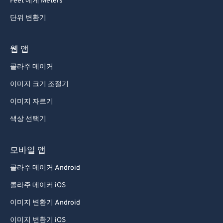
Feet 에게 Meters
74
74
단위 변환기
75
75
76
76
웹 앱
77
77
콜라주 메이커
78
78
이미지 크기 조절기
79
79
이미지 자르기
80
80
색상 선택기
81
81
82
82
모바일 앱
83
83
콜라주 메이커 Android
84
84
콜라주 메이커 iOS
85
85
이미지 변환기 Android
86
86
이미지 변환기 iOS