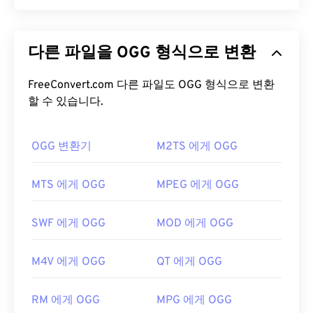
를 보고 맬웨어를 검사할 수 있다는 것입니다. 오늘날
의 컴퓨팅 환경에서 이는 매우 유용한 보안 기능이며,
OGG(Ogg Vorbis)는 OGG Vorbis 압축을 사용하는 파
특히 Xvid와 같은 무료 소프트웨어(
프리웨어
)를 사
일입니다. OGG는 Xiph.Org 재단에서 제공하는 특허
용할 때 유용합니다.
다른 파일을 OGG 형식으로 변환
및 로열티 없는 인코딩 방식입니다.
MP3
와 마찬가
지로 OGG 파일은 고품질로 유명합니다. OGG 파일에
Xvid 파일을 어떻게 여나요?
는 메타데이터뿐만 아니라 아티스트 및 트랙 제목 정
FreeConvert.com 다른 파일도 OGG 형식으로 변환
보도 포함되어 있습니다.
할 수 있습니다.
오픈 소스
소프트웨어인 Xvid는 거의 모든 일반 플랫
폼에서 실행됩니다.
DivX는
Xvid를 PC용으로 개발했
OGG 파일을 어떻게 여나요?
지만, Mac OS X, Linux, Windows에서도 문제없이 실
OGG 변환기
M2TS 에게 OGG
행됩니다. 최신 버전은 Windows XP SP3 이상에서
OGG 파일을 여는 기본 프로그램은
VLC 미디어 플레
실행됩니다.
이어
입니다. 또한
Windows Media Player
,
MTS 에게 OGG
MPEG 에게 OGG
RealPlayer
,
Winamp
,
Xine
,
UltraMixer
등 다양한 프
Xvid 파일을 재생할 수 있는 플랫폼으로는
VLC 미디
로그램을 통해 OGG 파일을 열 수 있습니다.
어 플레이어
와
MPlayer가
있습니다. 현재 Xvid는 자
SWF 에게 OGG
MOD 에게 OGG
막이나 대화형 메뉴를 지원하지 않지만, 이러한 기능
급할 때는 인터넷 브라우저가 설치된 모든 컴퓨터나
을 제공하는 무료 타사 도구와는 호환됩니다. 예를 들
모바일 기기에서
Google 드라이브
에 있는 OGG 파
M4V 에게 OGG
QT 에게 OGG
어
AutoGK
가 있습니다.
일을 열 수 있습니다. Apple 제품은 OGG를 지원하지
않습니다.
개발자:
DivX
RM 에게 OGG
MPG 에게 OGG