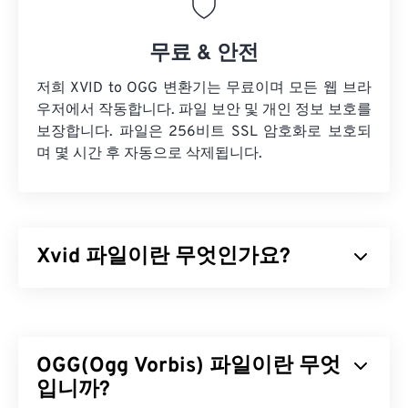
무료 & 안전
저희 XVID to OGG 변환기는 무료이며 모든 웹 브라
우저에서 작동합니다. 파일 보안 및 개인 정보 보호를
보장합니다. 파일은 256비트 SSL 암호화로 보호되
며 몇 시간 후 자동으로 삭제됩니다.
Xvid 파일이란 무엇인가요?
Xvid는 무료
오픈 소스
비디오
코덱
라이브러리입니
다.
GNU GPL 라이선스
(단순 소프트웨어 라이선스)
에 따라 배포되며,
ISO MPEG-4 표준을
구현합니다.
OGG(Ogg Vorbis) 파일이란 무엇
"
손실
압축"을 사용하지만 높은 수준의 품질을 유지
합니다.
입니까?
오픈 소스
소프트웨어의 장점 중 하나는 코드