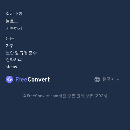
87
87
회사 소개
88
88
블로그
89
89
기부하기
90
90
은둔
91
91
자귀
보안 및 규정 준수
92
92
연락하다
93
93
status
94
94
한국어
English
95
95
Deutsch
96
96
© FreeConvert.com버전 모든 권리 보유 (2026)
Español
97
97
98
98
Français
99
99
Português