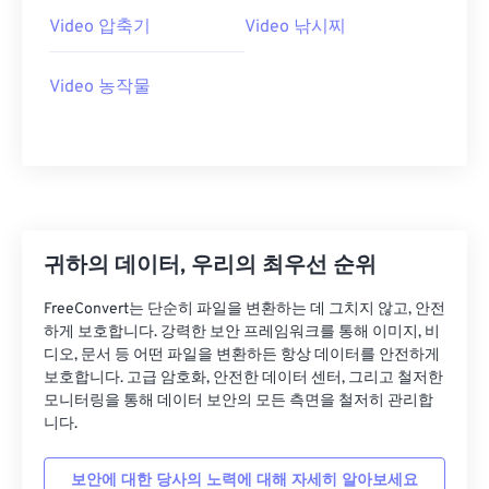
08
08
08
08
08
08
08
08
Video 압축기
Video 낚시찌
09
09
09
09
09
09
09
09
Video 농작물
10
10
10
10
10
10
10
10
11
11
11
11
11
11
11
11
12
12
12
12
12
12
12
12
13
13
13
13
13
13
13
13
14
14
14
14
14
14
14
14
귀하의 데이터, 우리의 최우선 순위
15
15
15
15
15
15
15
15
FreeConvert는 단순히 파일을 변환하는 데 그치지 않고, 안전
16
16
16
16
16
16
16
16
하게 보호합니다. 강력한 보안 프레임워크를 통해 이미지, 비
17
17
17
17
17
17
17
17
디오, 문서 등 어떤 파일을 변환하든 항상 데이터를 안전하게
보호합니다. 고급 암호화, 안전한 데이터 센터, 그리고 철저한
18
18
18
18
18
18
18
18
모니터링을 통해 데이터 보안의 모든 측면을 철저히 관리합
니다.
19
19
19
19
19
19
19
19
20
20
20
20
20
20
20
20
보안에 대한 당사의 노력에 대해 자세히 알아보세요