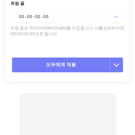
트림 끝
00
:
00
:
00
.
00
트림 종료 위치(HH:MM:SS.MS)를 지정합니다. 비활성화하려면
00:00:00.00으로 둡니다.
모두에게 적용
모든 옵션 재설정
사전 설정에서 적용
사전 설정으로 저장