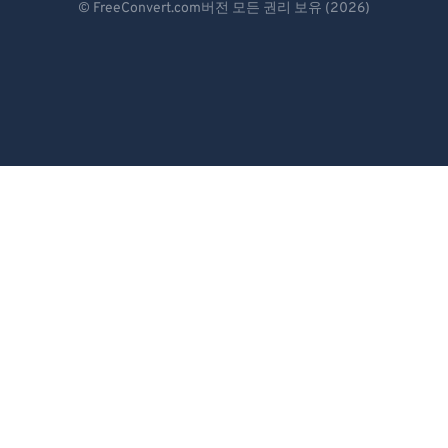
© FreeConvert.com버전 모든 권리 보유 (2026)
Español
Français
Português
Italiano
Dutch
日本語
简体中文
繁體中文
한국어
Svenska
Türkçe