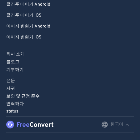
콜라주 메이커 Android
94
94
95
95
콜라주 메이커 iOS
96
96
이미지 변환기 Android
97
97
이미지 변환기 iOS
98
98
회사 소개
99
99
블로그
기부하기
은둔
자귀
보안 및 규정 준수
연락하다
status
한국어
English
Deutsch