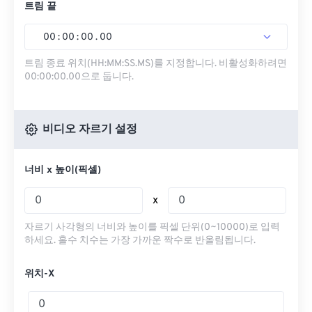
트림 끝
00
:
00
:
00
.
00
트림 종료 위치(HH:MM:SS.MS)를 지정합니다. 비활성화하려면
00:00:00.00으로 둡니다.
비디오 자르기 설정
너비 x 높이(픽셀)
x
자르기 사각형의 너비와 높이를 픽셀 단위(0~10000)로 입력
하세요. 홀수 치수는 가장 가까운 짝수로 반올림됩니다.
위치-X