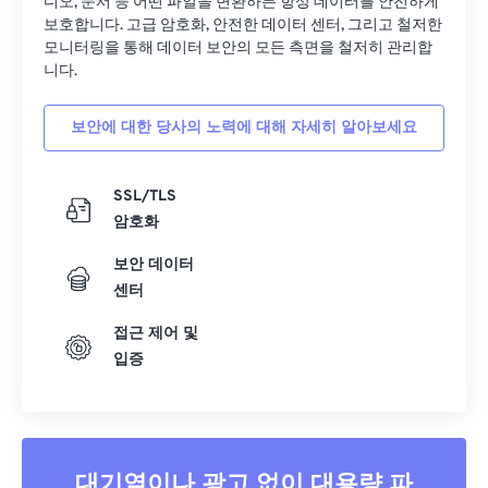
디오, 문서 등 어떤 파일을 변환하든 항상 데이터를 안전하게
28
28
28
28
28
28
보호합니다. 고급 암호화, 안전한 데이터 센터, 그리고 철저한
모니터링을 통해 데이터 보안의 모든 측면을 철저히 관리합
29
29
29
29
29
29
니다.
30
30
30
30
30
30
31
31
31
31
31
31
보안에 대한 당사의 노력에 대해 자세히 알아보세요
32
32
32
32
32
32
SSL/TLS
33
33
33
33
33
33
암호화
34
34
34
34
34
34
보안 데이터
35
35
35
35
35
35
센터
36
36
36
36
36
36
접근 제어 및
37
37
37
37
37
37
입증
38
38
38
38
38
38
39
39
39
39
39
39
40
40
40
40
40
40
대기열이나 광고 없이 대용량 파