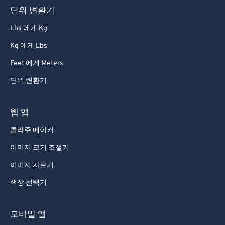
단위 변환기
81
81
82
82
Lbs 에게 Kg
83
83
Kg 에게 Lbs
84
84
Feet 에게 Meters
85
85
단위 변환기
86
86
웹 앱
87
87
88
88
콜라주 메이커
89
89
이미지 크기 조절기
90
90
이미지 자르기
91
91
색상 선택기
92
92
모바일 앱
93
93