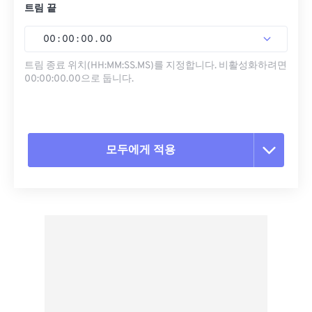
트림 끝
00
:
00
:
00
.
00
트림 종료 위치(HH:MM:SS.MS)를 지정합니다. 비활성화하려면
00:00:00.00으로 둡니다.
모두에게 적용
모든 옵션 재설정
사전 설정에서 적용
사전 설정으로 저장