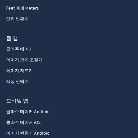
73
73
Feet 에게 Meters
74
74
단위 변환기
75
75
76
76
웹 앱
77
77
콜라주 메이커
78
78
이미지 크기 조절기
79
79
이미지 자르기
80
80
색상 선택기
81
81
82
82
모바일 앱
83
83
콜라주 메이커 Android
84
84
콜라주 메이커 iOS
85
85
이미지 변환기 Android