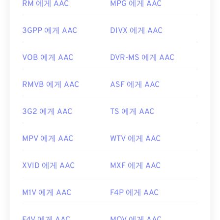
RM 에게 AAC
MPG 에게 AAC
사용되므로
Nintendo 3DS
,
Playstation 4
와 같은 대
개발자:
Matroska
부분의 인기 게임 콘솔에서 열립니다.
최초 출시:
2002년
3GPP 에게 AAC
DIVX 에게 AAC
개발:
ISO/IEC MPEG 오디오 위원회
유용한 링크:
최초 출시:
1997년
VOB 에게 AAC
DVR-MS 에게 AAC
https://en.wikipedia.org/wiki/마트로스카
유용한 링크:
https://www.matroska.org/
RMVB 에게 AAC
ASF 에게 AAC
https://en.wikipedia.org/wiki/고급_오디오_코딩
https://www.iso.org/standard/43345.html?
3G2 에게 AAC
TS 에게 AAC
browse=tc
MPV 에게 AAC
WTV 에게 AAC
XVID 에게 AAC
MXF 에게 AAC
M1V 에게 AAC
F4P 에게 AAC