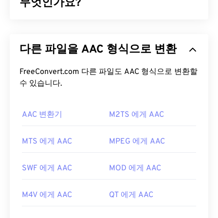
할 수 있습니다. 마트료시카라는 이름은 크기가 점점
무엇인가요?
작아지는 여러 개의 나무 인형이 서로 겹쳐져 있는 러
시아의 유명한 수공예품인 "
마트료시카
"에서 유래
AAC(Advanced Audio Coding)는
손실
압축을 통해
했습니다.
파일 크기를 줄이는 디지털 오디오 파일 형식입니다.
다른 파일을 AAC 형식으로 변환
주로 디지털 TV, 디지털 라디오, 인터넷 스트리밍에
MKV 파일을 어떻게 여나요?
사용됩니다.
iOS
,
YouTube
,
Nintendo
,
Playstation
의 표준 오디오 형식입니다.
FreeConvert.com 다른 파일도 AAC 형식으로 변환할
ISO
/
IEC
는 AAC
코덱
MKV 파일을 여는 가장 좋은 방법은
VLC 미디어 플레
을
수 있습니다.
MP3
의 개선된 코덱으로 지정했는데, 파일 크기
이어를
사용하는 것입니다. 이 미디어 플레이어는 모
를 더 효율적으로 압축하면서도 무압축 오디오와 유
든 운영 체제 및 플랫폼과 호환됩니다. MKV는 업계
사한 음질을 제공하기 때문입니다.
표준이 아니기 때문에 다른 미디어 플레이어에서 지
AAC 변환기
M2TS 에게 AAC
원하지 않을 수 있으므로 이 점이 중요합니다.
AAC 파일을 어떻게 여나요?
MTS 에게 AAC
MPEG 에게 AAC
또한 MKV는 파일 크기를 압축하는 데 코덱을 사용하
최상의 결과를 얻으려면
VLC 미디어 플레이어를
사
지 않으므로 파일 크기가 상당히 커질 수 있습니다.
용하여 AAC 파일을 여세요. 또는
iTunes
에서도 기본
따라서 MKV 파일을 여는 또 다른 방법은 선택한 미
SWF 에게 AAC
MOD 에게 AAC
적으로 AAC 파일이 열립니다. 하지만 AAC 파일은 어
디어 플레이어와 호환되는 적절한 코덱을 다운로드
디에나 존재하며 다른 많은 프로그램과 소프트웨어
하는 것입니다. 이를 위해
Ninite
와 같은 신뢰할 수
M4V 에게 AAC
QT 에게 AAC
에서도 열립니다.
있는 사이트에서
CCCP(Combined Community
Codec Pack)를
다운로드하세요.
또한 AAC 파일은 종종 비디오 게임의 오디오 파일로