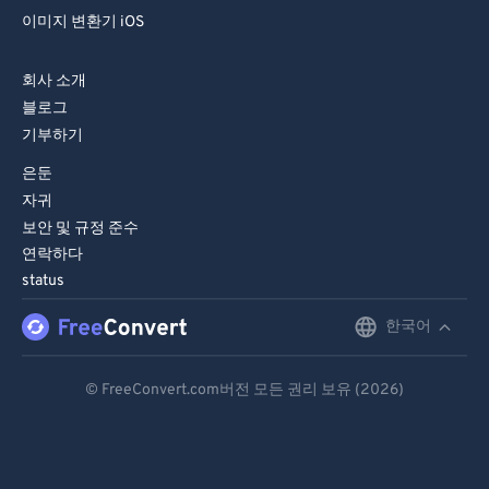
86
86
이미지 변환기 iOS
87
87
88
88
회사 소개
블로그
89
89
기부하기
90
90
은둔
91
91
자귀
92
92
보안 및 규정 준수
연락하다
93
93
status
94
94
한국어
English
95
95
96
96
Deutsch
© FreeConvert.com버전 모든 권리 보유 (2026)
97
97
Español
98
98
Français
99
99