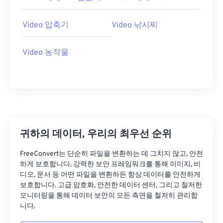
07
07
07
07
07
07
07
07
08
08
08
08
08
08
08
08
Video 압축기
Video 낚시찌
09
09
09
09
09
09
09
09
10
10
10
10
10
10
10
10
Video 농작물
11
11
11
11
11
11
11
11
12
12
12
12
12
12
12
12
13
13
13
13
13
13
13
13
14
14
14
14
14
14
14
14
귀하의 데이터, 우리의 최우선 순위
15
15
15
15
15
15
15
15
16
16
16
16
16
16
16
16
FreeConvert는 단순히 파일을 변환하는 데 그치지 않고, 안전
하게 보호합니다. 강력한 보안 프레임워크를 통해 이미지, 비
17
17
17
17
17
17
17
17
디오, 문서 등 어떤 파일을 변환하든 항상 데이터를 안전하게
보호합니다. 고급 암호화, 안전한 데이터 센터, 그리고 철저한
18
18
18
18
18
18
18
18
모니터링을 통해 데이터 보안의 모든 측면을 철저히 관리합
19
19
19
19
19
19
19
19
니다.
20
20
20
20
20
20
20
20