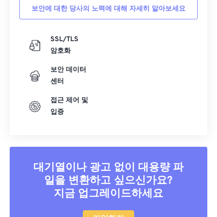
보안에 대한 당사의 노력에 대해 자세히 알아보세요
21
21
21
21
21
21
21
21
22
22
22
22
22
22
22
22
SSL/TLS
23
23
23
23
23
23
23
23
암호화
24
24
24
24
24
24
보안 데이터
25
25
25
25
25
25
센터
26
26
26
26
26
26
접근 제어 및
입증
27
27
27
27
27
27
28
28
28
28
28
28
29
29
29
29
29
29
30
30
30
30
30
30
대기열이나 광고 없이 대용량 파
일을 변환하고 싶으신가요?
31
31
31
31
31
31
지금 업그레이드하세요
32
32
32
32
32
32
33
33
33
33
33
33