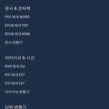
63
63
64
64
문서 & 전자책
65
65
PDF 에게 WORD
66
66
EPUB 에게 PDF
67
67
EPUB 에게 MOBI
68
68
문서 변환기
69
69
아카이브 & 시간
70
70
71
71
RAR 에게 Zip
72
72
PST 에게 EST
73
73
CST 에게 EST
74
74
아카이브 변환기
75
75
단위 변환기
76
76