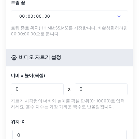
트림 끝
00
:
00
:
00
.
00
트림 종료 위치(HH:MM:SS.MS)를 지정합니다. 비활성화하려면
00:00:00.00으로 둡니다.
비디오 자르기 설정
너비 x 높이(픽셀)
x
자르기 사각형의 너비와 높이를 픽셀 단위(0~10000)로 입력
하세요. 홀수 치수는 가장 가까운 짝수로 반올림됩니다.
위치-X