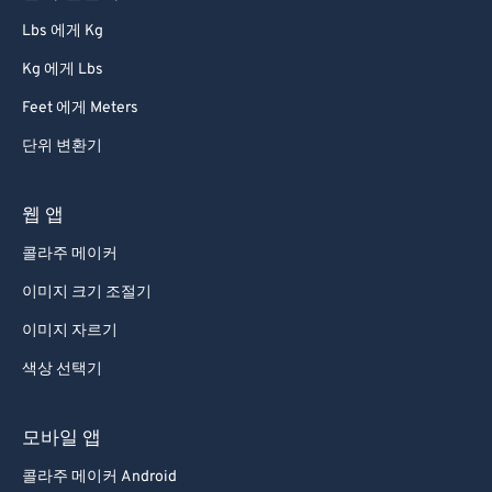
77
77
Lbs 에게 Kg
78
78
Kg 에게 Lbs
79
79
Feet 에게 Meters
80
80
단위 변환기
81
81
웹 앱
82
82
83
83
콜라주 메이커
84
84
이미지 크기 조절기
85
85
이미지 자르기
86
86
색상 선택기
87
87
모바일 앱
88
88
콜라주 메이커 Android
89
89