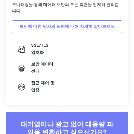
모니터링을 통해 데이터 보안의 모든 측면을 철저히 관리합
24
24
24
24
24
24
니다.
25
25
25
25
25
25
26
26
26
26
26
26
보안에 대한 당사의 노력에 대해 자세히 알아보세요
27
27
27
27
27
27
SSL/TLS
28
28
28
28
28
28
암호화
29
29
29
29
29
29
보안 데이터
30
30
30
30
30
30
센터
31
31
31
31
31
31
접근 제어 및
32
32
32
32
32
32
입증
33
33
33
33
33
33
34
34
34
34
34
34
35
35
35
35
35
35
대기열이나 광고 없이 대용량 파
36
36
36
36
36
36
일을 변환하고 싶으신가요?