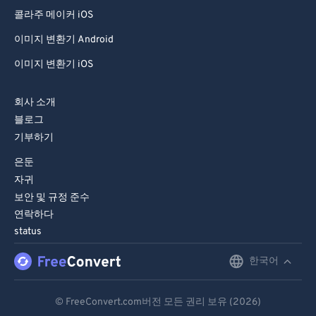
90
90
콜라주 메이커 iOS
91
91
이미지 변환기 Android
92
92
이미지 변환기 iOS
93
93
회사 소개
94
94
블로그
95
95
기부하기
96
96
은둔
자귀
97
97
보안 및 규정 준수
98
98
연락하다
99
99
status
한국어
English
Deutsch
© FreeConvert.com버전 모든 권리 보유 (2026)