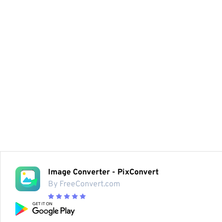
Image Converter - PixConvert
By FreeConvert.com