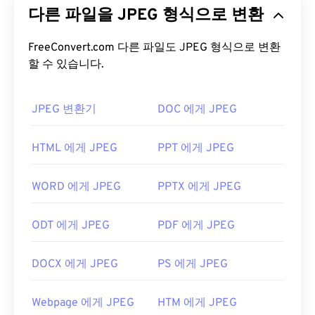
다른 파일을 JPEG 형식으로 변환
파일 형식입니다. JPEG가 제공하는 뛰어난 압축률
덕분에 널리 사용됩니다. 따라서 JPEG 파일은 크기
가 비교적 작아 인터넷 전송 및 웹사이트 사용에 매우
FreeConvert.com 다른 파일도 JPEG 형식으로 변환
할 수 있습니다.
적합합니다. 저희의
JPEG 압축
도구를 사용하면 파
일 크기를 최대 80%까지 줄일 수 있습니다!
더 나은 압축률이 필요하다면
JPG를 WebP로
변환할
JPEG 변환기
DOC 에게 JPEG
수 있습니다. WebP는 최신이고 압축률이 더 높은 파
일 형식입니다.
HTML 에게 JPEG
PPT 에게 JPEG
JPEG 파일을 어떻게 여나요?
WORD 에게 JPEG
PPTX 에게 JPEG
거의 모든 이미지 뷰어 프로그램과 애플리케이션은
JPEG 파일을 인식하고 열 수 있습니다. JPEG 파일을
ODT 에게 JPEG
PDF 에게 JPEG
두 번 클릭하면 기본 이미지 뷰어, 이미지 편집기 또
는 웹 브라우저에서 열립니다. 특정 애플리케이션을
DOCX 에게 JPEG
PS 에게 JPEG
선택하여 파일을 열려면 마우스 오른쪽 버튼을 클릭
하고 "연결 프로그램"을 선택하세요.
Webpage 에게 JPEG
HTM 에게 JPEG
JPEG 파일은
Chrome
과 같은 인기 웹 브라우저,