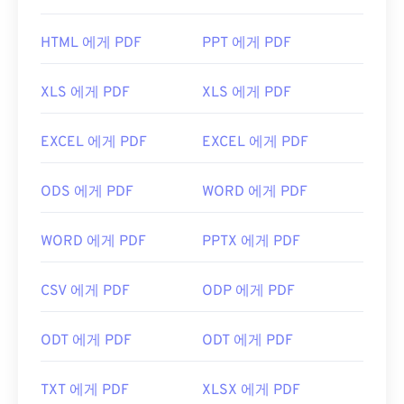
PDF 표준을 만들었고, Adobe Acrobat Reader는 단
연 가장
인기 있는 무료 PDF 리더
입니다. 사용하기
HTML 에게 PDF
PPT 에게 PDF
는 전혀 어렵지 않지만, 제 생각에는 불필요하거나 원
하지 않을 수 있는 기능들이 너무 많아서 다소 불편한
XLS 에게 PDF
XLS 에게 PDF
프로그램입니다.
Chrome과 Firefox를 포함한 대부분의 웹 브라우저는
EXCEL 에게 PDF
EXCEL 에게 PDF
PDF 파일을 자동으로 열 수 있습니다. 추가 기능이나
확장 프로그램이 필요할 수도 있고, 필요하지 않을 수
ODS 에게 PDF
WORD 에게 PDF
도 있지만, 온라인에서 PDF 링크를 클릭하면 자동으
로 열리도록 설정하면 매우 편리합니다. 좀 더 다양한
기능을 원하신다면
SumatraPDF
나
MuPDF를
강력
WORD 에게 PDF
PPTX 에게 PDF
추천합니다. 둘 다 무료입니다.
개발자:
ISO
CSV 에게 PDF
ODP 에게 PDF
최초 출시:
1993년 6월 15일
ODT 에게 PDF
ODT 에게 PDF
유용한 링크:
https://en.wikipedia.org/wiki/휴대용_문서_포맷
TXT 에게 PDF
XLSX 에게 PDF