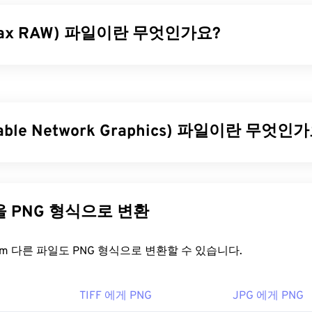
tax RAW) 파일이란 무엇인가요?
TX)는 일부
펜탁스 디지털 카메라
에서 생성되는 대용량의 무편집
 RAW 이미지 작업은 고품질 이미지, 정보 복구 기능, 손쉬운 보
합니다.
table Network Graphics) 파일이란 무엇인
을 어떻게 여나요?
는 데 가장 적합한 프로그램은 Microsoft Windows에서 작동
le Network Graphics)는 이동성을 위해 이미지를 압축하는
래스터 
파일 형식을 여는 기본 프로그램인
ACDSee Photo Manager를
사용해
미지는
RGB
또는
RGBA
색상을 사용할 수 있으며 투명도를 지원
지로는
HDR Darkroom
이 있습니다.
 사용하기 적합합니다. PNG는 투명도가 더 높은 애니메이션도
다른 파일을 PNG 형식으로 변환
하는 방법을 확인해 보세요). PNG를 사용하면 다음과 같은 이점
JPG)로 변환하려면
PTX to JPG
,
BatchPhoto
또는
HDR Darkroo
실 압축을
사용하는
개방형 포맷
입니다.
면
PTX to PDF
또는
Adobe InDesign을
사용하세요.
FreeConvert.com 다른 파일도 PNG 형식으로 변환할 수 있습니다.
maging Company, LTD.
을 어떻게 여나요?
2년 9월 18일
TIFF 에게 PNG
JPG 에게 PNG
 파일은 운영 체제의 기본 이미지 뷰어에서 열립니다. PNG 파일