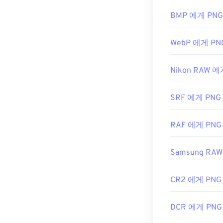
귀하의 웹사이트
우저에서도 쉽게 
또는
PNG-BMP
BMP 에게 PNG
WebP 에게 PN
GIMP
나
Adobe
PNG 파일은 
Nikon RAW 에
PNG 파일의 
것입니다.
SRF 에게 PNG
개발자:
PNG 
RAF 에게 PNG
최초 출시:
199
유용한 링크:
Samsung RA
PNG에 대한 Lif
CR2 에게 PNG
PNG에 대한 위
관련 PNG 도구:
DCR 에게 PNG
색상 선택기를