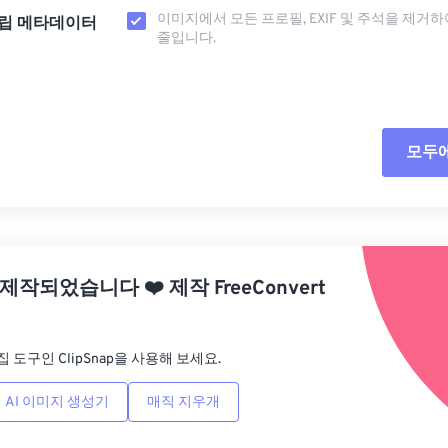
이미지에서 모든 프로필, EXIF ​​및 주석을 제거
립 메타데이터
줄입니다.
모두
모든
사전
 제작되었습니다
❤️
제작
FreeConvert
사전
집 도구인 ClipSnap을 사용해 보세요.
AI 이미지 생성기
매직 지우개