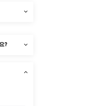
 무압축 이미지
정 기능 등 다양
가요?
하도록 설계되었습니
기반
파일 형식입
 보세요. 또 다
하여 아이콘이나
 지원합니다(
GIF
이 있습니다. 또
m을
사용하세요.
은 모든 웹 브라