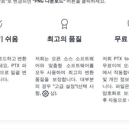
완료"로 변경되면
"PNG 다운로드"
버튼을 클릭하세요.
기 쉬움
최고의 품질
무료
업로드하고 변환
저희는 오픈 소스 소프트웨
저희 PTX t
세요.
PTX 파
어와 맞춤형 소프트웨어를
무료이며 모
식으로 일괄 변
모두 사용하여 최고의 변환
에서 작동합
니다.
품질을 보장합니다. 대부분
및 개인 정
의 경우 "고급 설정"(선택 사
니다. 파일은
암호화로 보
항,
상).
후 자동으로