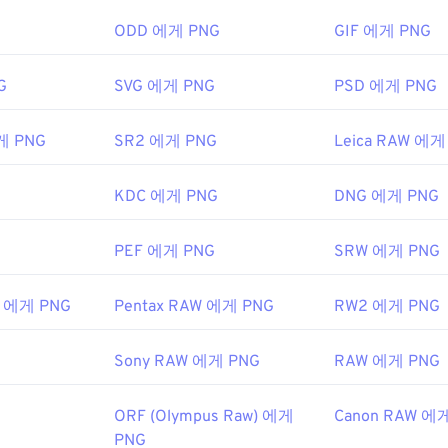
에 완벽한 기사를 작성하려면 항상
온라인 HTML 편집기를
사용
볼 수 있습니다. PNG 파일을 여는 데 문제가 있는 경우
PNG-JP
변환기를 사용하세요.
ODD 에게 PNG
GIF 에게 PNG
G
SVG 에게 PNG
PSD 에게 PNG
 Photoshop
과 같은 대체 프로그램은 PNG 파일을 열고 편집하는
다른 파일 형식보다 크기가 약간 크므로 웹 페이지에 추가할 때는 
게 PNG
SR2 에게 PNG
Leica RAW 에게
흥미로운 기능 중 하나는 이미지, 특히 투명한 배경에 투명 효과를 
KDC 에게 PNG
DNG 에게 PNG
개발 그룹
PEF 에게 PNG
SRW 에게 PNG
6년 10월 1일
W 에게 PNG
Pentax RAW 에게 PNG
RW2 에게 PNG
eWire 기사
Sony RAW 에게 PNG
RAW 에게 PNG
키 문서
ORF (Olympus Raw) 에게
Canon RAW 에
PNG
사용하여 이미지에서 색상을 선택하세요