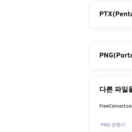
PTX(Pen
펜탁스 RAW(P
파일 형식입니다.
한
장점
을
제공
PNG(Por
PTX 파일
PTX 파일을 여
PNG(Portab
다. 먼저, 이 
니다. PNG 이
른 좋은 선택
그래픽 디자인에
를 APNG로
변환
PTX를 JPEG(
한 PNG는
무손
PDF를 만들려
개발자:
Ricoh I
PNG 파일
최초 출시: 199
PNG 변환기
일반적으로 PNG