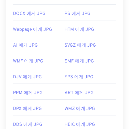
번 클릭하면 기본 이미지 뷰어, 이미지 편집기 또는
PNG, TIFF 또는 BMP 파일 형식으로 변환됩니다.
웹 브라우저에서 열립니다. 특정 애플리케이션을 선
Microsoft Windows 또는 macOS에서 RAW 파일을
DOCX 에게 JPG
PS 에게 JPG
택하여 파일을 열려면 마우스 오른쪽 버튼을 클릭하
열려면 위에 설명된 옵션을 사용하세요. Linux/Unix
고 "연결 프로그램"을 선택하세요.
에서는
darktable을
사용할 수 있습니다. 다중 플랫폼
Webpage 에게 JPG
HTM 에게 JPG
뷰어를 원하시면
XnView MP를
사용해 보세요.
JPG 파일은
Chrome
과 같은 인기 웹 브라우저,
Microsoft Photos
와 같은 Microsoft 애플리케이션,
AI 에게 JPG
SVGZ 에게 JPG
Apple Preview
와 같은 Mac OS 애플리케이션에서
개발:
국제 표준화 기구(ISO)
자동으로 열립니다. JPEG 이미지의 크기를 조정하려
면
이미지 크기 조정
도구를 사용하세요.
최초 출시:
2001년
WMF 에게 JPG
EMF 에게 JPG
개발:
Joint Photographic Experts Group
유용한 링크:
DJV 에게 JPG
EPS 에게 JPG
최초 출시:
1992년 9월 18일
https://whatis.techtarget.com/fileformat/RAW-
Raw-파일-포맷-비트맵
관련 JPG 도구:
PPM 에게 JPG
ART 에게 JPG
색상 선택기를
사용하여 이미지에서 색상을 선택하
세요
DPX 에게 JPG
WMZ 에게 JPG
DDS 에게 JPG
HEIC 에게 JPG