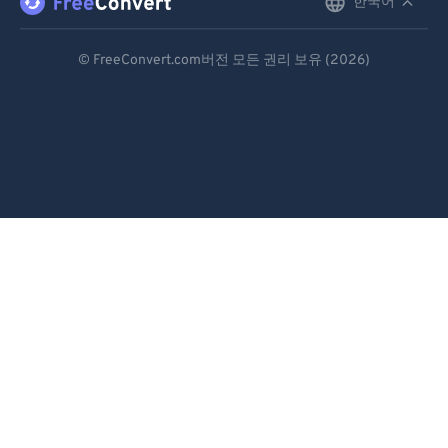
한국어
English
92
92
Deutsch
93
93
© FreeConvert.com버전 모든 권리 보유 (2026)
94
94
Español
95
95
Français
96
96
Português
97
97
Italiano
98
98
Dutch
99
99
日本語
简体中文
繁體中文
한국어