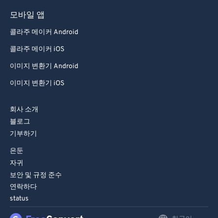
79
79
모바일 앱
80
80
콜라주 메이커 Android
81
81
콜라주 메이커 iOS
82
82
이미지 변환기 Android
83
83
이미지 변환기 iOS
84
84
85
85
회사 소개
블로그
86
86
기부하기
87
87
은둔
88
88
자귀
89
89
보안 및 규정 준수
연락하다
90
90
status
91
91