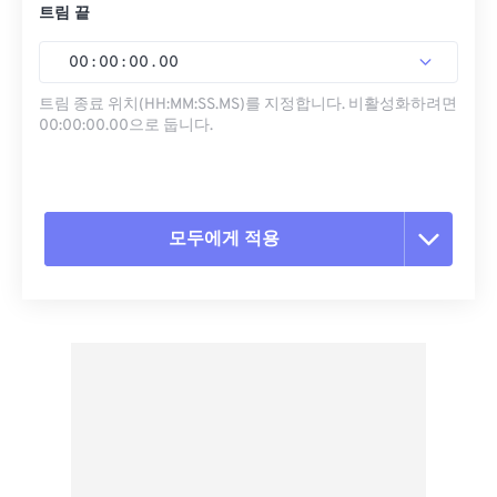
트림 끝
00
:
00
:
00
.
00
트림 종료 위치(HH:MM:SS.MS)를 지정합니다. 비활성화하려면
00:00:00.00으로 둡니다.
모두에게 적용
모든 옵션 재설정
사전 설정에서 적용
사전 설정으로 저장