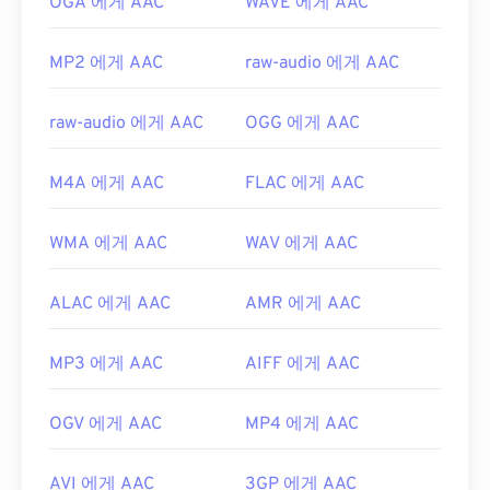
OGA 에게 AAC
WAVE 에게 AAC
https://en.wikipedia.org/wiki/고급_오디오_코딩
https://www.iso.org/standard/43345.html?
MP2 에게 AAC
raw-audio 에게 AAC
browse=tc
raw-audio 에게 AAC
OGG 에게 AAC
M4A 에게 AAC
FLAC 에게 AAC
WMA 에게 AAC
WAV 에게 AAC
ALAC 에게 AAC
AMR 에게 AAC
MP3 에게 AAC
AIFF 에게 AAC
OGV 에게 AAC
MP4 에게 AAC
AVI 에게 AAC
3GP 에게 AAC