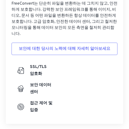
FreeConvert는 단순히 파일을 변환하는 데 그치지 않고, 안전
13
13
13
13
13
13
13
13
하게 보호합니다. 강력한 보안 프레임워크를 통해 이미지, 비
14
14
14
14
14
14
14
14
디오, 문서 등 어떤 파일을 변환하든 항상 데이터를 안전하게
보호합니다. 고급 암호화, 안전한 데이터 센터, 그리고 철저한
15
15
15
15
15
15
15
15
모니터링을 통해 데이터 보안의 모든 측면을 철저히 관리합
16
16
16
16
16
16
16
16
니다.
17
17
17
17
17
17
17
17
보안에 대한 당사의 노력에 대해 자세히 알아보세요
18
18
18
18
18
18
18
18
19
19
19
19
19
19
19
19
SSL/TLS
20
20
20
20
20
20
20
20
암호화
21
21
21
21
21
21
21
21
보안 데이터
센터
22
22
22
22
22
22
22
22
23
23
23
23
23
23
23
23
접근 제어 및
입증
24
24
24
24
24
24
25
25
25
25
25
25