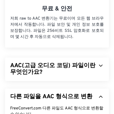
무료 & 안전
저희 raw to AAC 변환기는 무료이며 모든 웹 브라우
저에서 작동합니다. 파일 보안 및 개인 정보 보호를
보장합니다. 파일은 256비트 SSL 암호화로 보호되
며 몇 시간 후 자동으로 삭제됩니다.
AAC(고급 오디오 코딩) 파일이란
무엇인가요?
AAC(Advanced Audio Coding)는
손실
압축을 통해
파일 크기를 줄이는 디지털 오디오 파일 형식입니다.
다른 파일을 AAC 형식으로 변환
주로 디지털 TV, 디지털 라디오, 인터넷 스트리밍에
사용됩니다.
iOS
,
YouTube
,
Nintendo
,
Playstation
의 표준 오디오 형식입니다.
FreeConvert.com 다른 파일도 AAC 형식으로 변환할
ISO
/
IEC
는 AAC
코덱