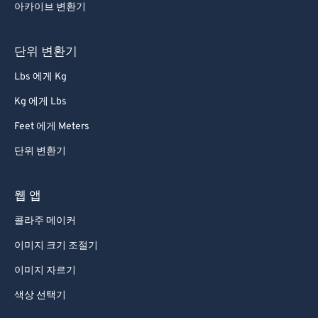
아카이브 변환기
66
66
67
67
단위 변환기
68
68
Lbs 에게 Kg
69
69
Kg 에게 Lbs
70
70
Feet 에게 Meters
71
71
단위 변환기
72
72
73
73
웹 앱
74
74
콜라주 메이커
75
75
이미지 크기 조절기
76
76
이미지 자르기
77
77
색상 선택기
78
78