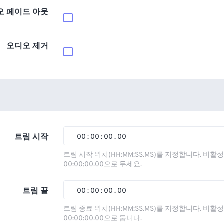
오 페이드 아웃
오디오 제거
트림 시작
00
:
00
:
00
.
00
00
00
00
00
트림 시작 위치(HH:MM:SS.MS)를 지정합니다. 비
00:00:00.00으로 두세요.
01
01
01
01
02
02
02
02
트림 끝
00
:
00
:
00
.
00
03
03
03
03
00
00
00
00
트림 종료 위치(HH:MM:SS.MS)를 지정합니다. 비
00:00:00.00으로 둡니다.
04
04
04
04