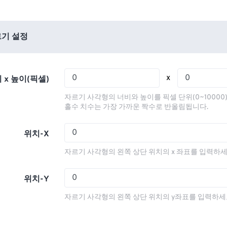
01
01
01
01
05
05
05
05
02
02
02
02
06
06
06
06
03
03
03
03
기 설정
07
07
07
07
04
04
04
04
08
08
08
08
05
05
05
05
x
 x 높이(픽셀)
09
09
09
09
06
06
06
06
자르기 사각형의 너비와 높이를 픽셀 단위(0~10000
10
10
10
10
07
07
07
07
홀수 치수는 가장 가까운 짝수로 반올림됩니다.
11
11
11
11
08
08
08
08
위치-X
12
12
12
12
09
09
09
09
자르기 사각형의 왼쪽 상단 위치의 x 좌표를 입력하세
13
13
13
13
10
10
10
10
14
14
14
14
11
11
11
11
위치-Y
15
15
15
15
12
12
12
12
자르기 사각형의 왼쪽 상단 위치의 y좌표를 입력하세
16
16
16
16
13
13
13
13
17
17
17
17
14
14
14
14