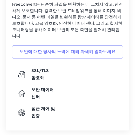
27
27
27
27
27
27
FreeConvert는 단순히 파일을 변환하는 데 그치지 않고, 안전
하게 보호합니다. 강력한 보안 프레임워크를 통해 이미지, 비
28
28
28
28
28
28
디오, 문서 등 어떤 파일을 변환하든 항상 데이터를 안전하게
보호합니다. 고급 암호화, 안전한 데이터 센터, 그리고 철저한
29
29
29
29
29
29
모니터링을 통해 데이터 보안의 모든 측면을 철저히 관리합
30
30
30
30
30
30
니다.
31
31
31
31
31
31
보안에 대한 당사의 노력에 대해 자세히 알아보세요
32
32
32
32
32
32
33
33
33
33
33
33
SSL/TLS
34
34
34
34
34
34
암호화
35
35
35
35
35
35
보안 데이터
36
36
36
36
36
36
센터
37
37
37
37
37
37
접근 제어 및
입증
38
38
38
38
38
38
39
39
39
39
39
39