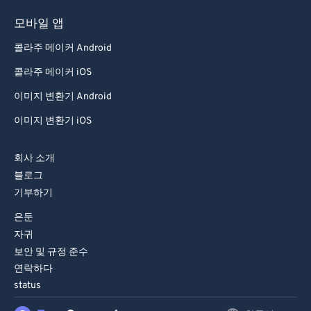
93
93
모바일 앱
94
94
콜라주 메이커 Android
95
95
콜라주 메이커 iOS
96
96
이미지 변환기 Android
97
97
이미지 변환기 iOS
98
98
99
99
회사 소개
블로그
기부하기
은둔
자귀
보안 및 규정 준수
연락하다
status