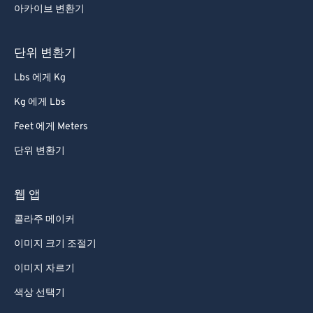
아카이브 변환기
80
80
81
81
단위 변환기
82
82
Lbs 에게 Kg
83
83
Kg 에게 Lbs
84
84
Feet 에게 Meters
85
85
단위 변환기
86
86
87
87
웹 앱
88
88
콜라주 메이커
89
89
이미지 크기 조절기
90
90
이미지 자르기
91
91
색상 선택기
92
92