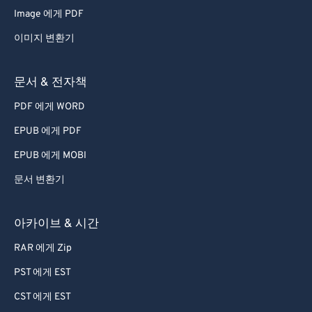
Image 에게 PDF
67
67
이미지 변환기
68
68
69
69
문서 & 전자책
70
70
PDF 에게 WORD
71
71
EPUB 에게 PDF
72
72
EPUB 에게 MOBI
73
73
문서 변환기
74
74
75
75
아카이브 & 시간
76
76
RAR 에게 Zip
77
77
PST 에게 EST
78
78
CST 에게 EST
79
79