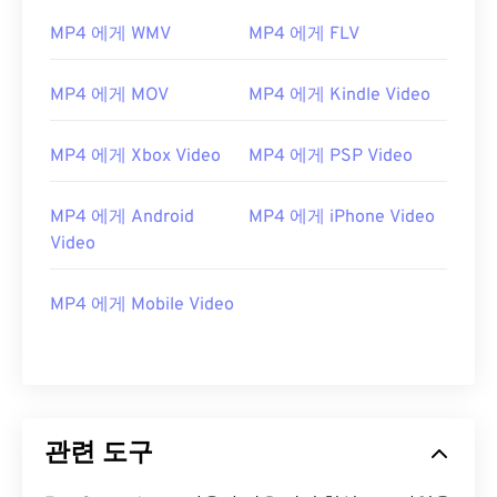
01
01
01
01
01
01
01
01
MP4 에게 WMV
MP4 에게 FLV
02
02
02
02
02
02
02
02
MP4 에게 MOV
MP4 에게 Kindle Video
03
03
03
03
03
03
03
03
04
04
04
04
04
04
04
04
MP4 에게 Xbox Video
MP4 에게 PSP Video
05
05
05
05
05
05
05
05
06
06
06
06
06
06
06
06
MP4 에게 Android
MP4 에게 iPhone Video
Video
07
07
07
07
07
07
07
07
08
08
08
08
08
08
08
08
MP4 에게 Mobile Video
09
09
09
09
09
09
09
09
10
10
10
10
10
10
10
10
11
11
11
11
11
11
11
11
12
12
12
12
12
12
12
12
관련 도구
13
13
13
13
13
13
13
13