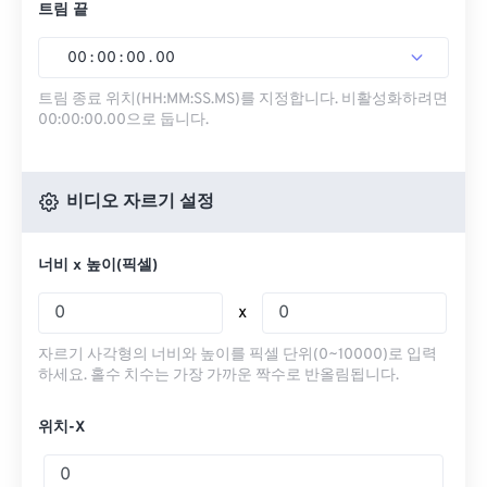
트림 끝
00
:
00
:
00
.
00
트림 종료 위치(HH:MM:SS.MS)를 지정합니다. 비활성화하려면
00:00:00.00으로 둡니다.
비디오 자르기 설정
너비 x 높이(픽셀)
x
자르기 사각형의 너비와 높이를 픽셀 단위(0~10000)로 입력
하세요. 홀수 치수는 가장 가까운 짝수로 반올림됩니다.
위치-X