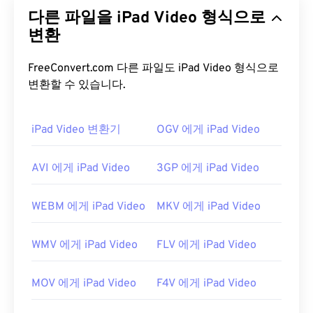
비디오)를 저장할 수 있는 컨테이너 비디오 형식입니
다른 파일을 iPad Video 형식으로
다. 다양한 기기 및 운영 체제와 호환되며,
코덱을
사
용하여 파일 크기를 압축하여 관리 및 저장이 용이한
변환
파일을 제공합니다. 또한 YouTube와 같은 인터넷 스
트리밍에도 널리 사용되는 비디오 형식입니다. 많은
FreeConvert.com 다른 파일도 iPad Video 형식으로
사람들이 MP4를 오늘날 최고의 비디오 형식 중 하나
변환할 수 있습니다.
로 간주합니다.
iPad Video 변환기
OGV 에게 iPad Video
MP4 파일을 어떻게 여나요?
MP4 파일은 운영 체제의 기본 비디오 플레이어에서
AVI 에게 iPad Video
3GP 에게 iPad Video
열립니다. 파일을 두 번 클릭하면 열립니다. 타사 소
프트웨어는 필요하지 않습니다. Windows에서는
WEBM 에게 iPad Video
MKV 에게 iPad Video
Windows Media Player
로, Mac에서는
QuickTime
으
로 열립니다.
WMV 에게 iPad Video
FLV 에게 iPad Video
일부 기기, 특히 모바일 기기에서는 이 파일 형식을
여는 데 문제가 발생할 수 있습니다. MP4는 다양한
MOV 에게 iPad Video
F4V 에게 iPad Video
종류의 데이터를 담고 있는 컨테이너이므로, 파일을
여는 데 문제가 있는 경우 일반적으로 컨테이너의 데