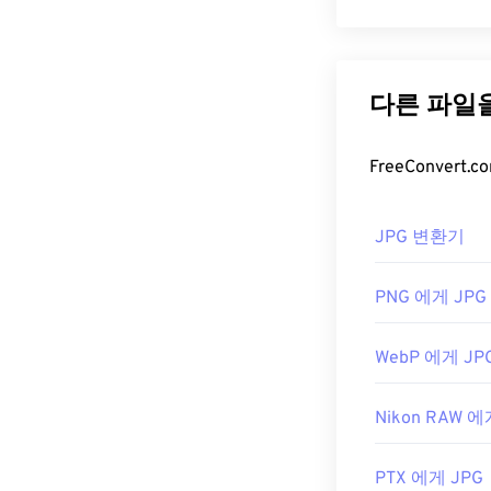
RW2를 여는 기
JPG(Joint 
Windows(Win
편적인 파일 형식
Lightroom
과 같
기가 비교적 작
료 프로그램인
사용하면 파일 
다른 무료 뷰
더 나은 압축률
FastRawViewe
더 높은 파일 
개발자:
파나소
JPG 파일
JPG 변환기
최초 출시:
201
거의 모든 이미
PNG 에게 JPG
파일을 두 번 
애플리케이션을 
WebP 에게 JP
택하세요.
JPG 파일은
Ch
Nikon RAW 에
션,
Apple Prev
를 조정하려면
PTX 에게 JPG
개발:
Joint Pho