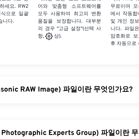
릭하세요.
RW2
어와 맞춤형 소프트웨어를
무료이며 모
형식으로 일괄
모두 사용하여 최고의 변환
에서 작동합
습니다.
품질을 보장합니다. 대부분
및 개인 정
의 경우 "고급 설정"(선택 사
니다. 파일은
암호화로 보
항,
상).
후 자동으로
asonic RAW Image) 파일이란 무엇인가요?
이미지(RW2)는
파나소닉 루믹스
카메라로 촬영
한 무처리
이미지
와 같은 RAW 파일은 사진작가와 이미지 편집자에게 이미지 파일 
을 제공하며, 이는 RW2 사용의 주요
장점
이자
이점
입니다.
t Photographic Experts Group) 파일이
을 어떻게 여나요?