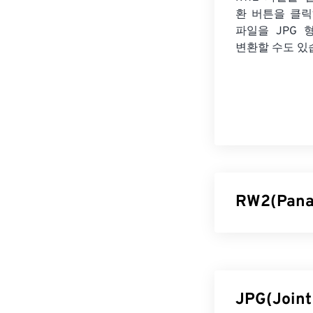
환 버튼을 클
파일을
JPG 
변환할 수도 있
RW2(Pan
파나소닉 RAW 
RW2(및
기타
)
벽한 제어 기능
JPG(Join
RW2 파일