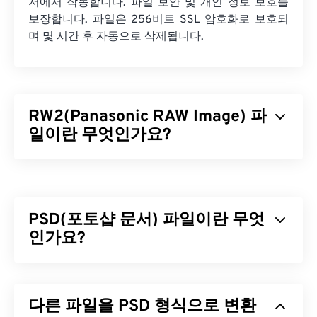
저에서 작동합니다. 파일 보안 및 개인 정보 보호를
보장합니다. 파일은 256비트 SSL 암호화로 보호되
며 몇 시간 후 자동으로 삭제됩니다.
RW2(Panasonic RAW Image) 파
일이란 무엇인가요?
파나소닉 RAW 이미지(RW2)는
파나소닉 루믹스
카
메라로 촬영
한 무처리
이미지입니다. RW2(및
기타
)
와 같은 RAW 파일은 사진작가와 이미지 편집자에게
PSD(포토샵 문서) 파일이란 무엇
이미지 파일 처리에 대한 완벽한 제어 기능을 제공하
며, 이는 RW2 사용의 주요
인가요?
장점
이자
이점
입니다.
RW2 파일을 어떻게 여나요?
포토샵 문서(PSD)는 강력하고 복잡한 그래픽 디자인
프로그램인
어도비 포토샵
의 기본 파일 형식입니다.
RW2를 여는 기본 프로그램은 Panasonic의
다른 파일을 PSD 형식으로 변환
PSD는 이미지와 그에 상응하는 레이어,
벡터 패스
,
PHOTOfunSTUDIO
입니다. Microsoft