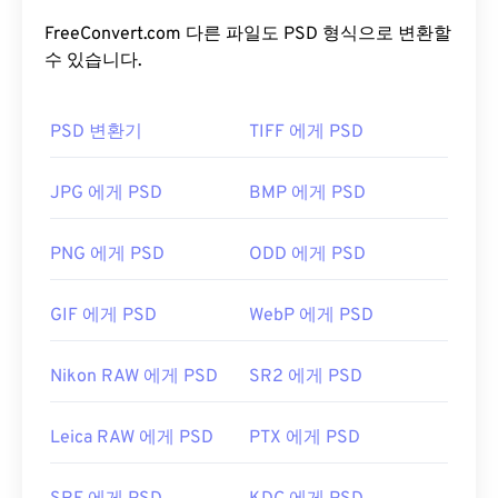
객체, 필터 등을 모두 하나의 파일에 저장할 수 있습
Windows(Windows) 및 macOS에서는
Photoshop
,
니다! PSD를 사용하면 파일 정보를 접근 가능한 형식
FreeConvert.com 다른 파일도 PSD 형식으로 변환할
Photoshop Elements
,
Photoshop Lightroom
과 같
으로 유지하면서 이미지나 그래픽 디자인의 개별 구
수 있습니다.
은 Adobe 제품을 사용하세요. Linux/Unix에서는 오
성 요소를 세밀하게 편집할 수 있습니다. 하지만 PSD
픈 소스, 크로스 플랫폼, 무료 프로그램인
darktable
의 한 가지 단점은 크기가 크고 다루기 어렵다는 것입
을
PSD 변환기
사용하세요.
TIFF 에게 PSD
니다.
다른 무료 뷰어로는
XnView MP
,
RawTherapee
,
PSD 파일을 어떻게 여나요?
JPG 에게 PSD
BMP 에게 PSD
IrfanView
가 있습니다. 유료 뷰어로는
FastRawViewer가
있습니다. Windows에서는
LUMIX
PSD 파일을 여는 데 가장 많이 사용되는 프로그램은
RAW Codec이
호환되는 뷰어입니다.
PNG 에게 PSD
ODD 에게 PSD
Adobe Photoshop입니다. Adobe 제품의 무료 대안
개발자:
파나소닉
으로는 GNU Image Manipulation Program(
GIMP)
GIF 에게 PSD
WebP 에게 PSD
이 있습니다.
최초 출시:
2014년 5월
Nikon RAW 에게 PSD
SR2 에게 PSD
PSD 파일은 크기가 커서 전송, 저장 또는 공유가 쉽
지 않습니다. 이를 해결하기 위해 PSD는 데이터를 압
Leica RAW 에게 PSD
PTX 에게 PSD
축할 수 있는 파일 형식으로 변환되는 경우가 많습니
다. 대부분의 경우
손실 압축을
제공하는
JPEG
나
무