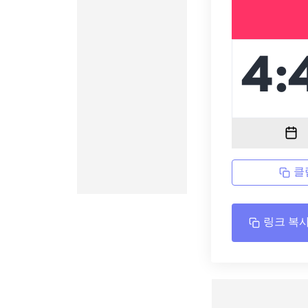
클
링크 복