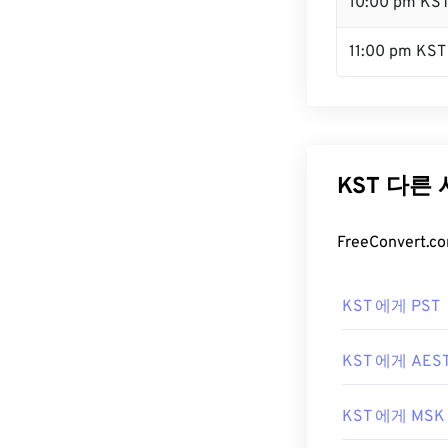
10:00 pm KS
11:00 pm KST
KST 다른
FreeConver
KST 에게 PST
KST 에게 AES
KST 에게 MSK