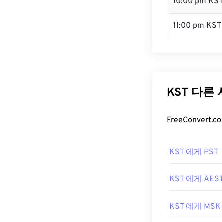
10:00 pm KS
11:00 pm KST
KST 다른
FreeConver
KST 에게 PST
KST 에게 AES
KST 에게 MSK