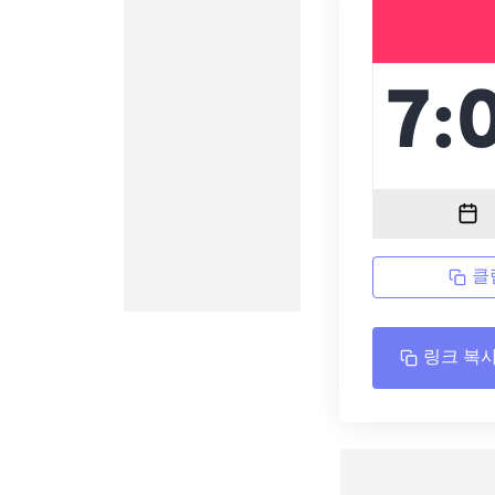
클
링크 복