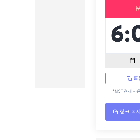
M
클
*MST 현재 사
링크 복