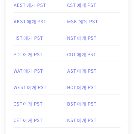
AEST 에게 PST
CST 에게 PST
AKST 에게 PST
MSK 에게 PST
HST 에게 PST
NST 에게 PST
PDT 에게 PST
CDT 에게 PST
WAT 에게 PST
AST 에게 PST
WEST 에게 PST
HDT 에게 PST
CST 에게 PST
BST 에게 PST
CET 에게 PST
KST 에게 PST