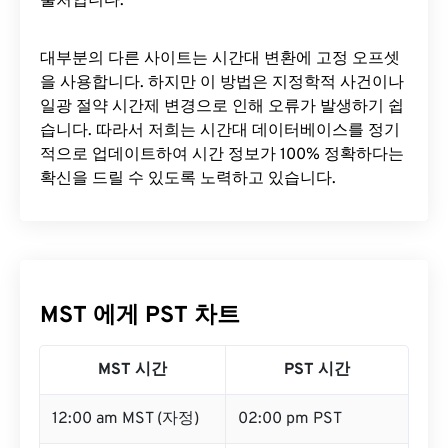
출처입니다.
대부분의 다른 사이트는 시간대 변환에 ​​고정 오프셋
을 사용합니다. 하지만 이 방법은 지정학적 사건이나
일광 절약 시간제 변경으로 인해 오류가 발생하기 쉽
습니다. 따라서 저희는 시간대 데이터베이스를 정기
적으로 업데이트하여 시간 정보가 100% 정확하다는
확신을 드릴 수 있도록 노력하고 있습니다.
MST 에게 PST 차트
MST 시간
PST 시간
12:00 am MST (자정)
02:00 pm PST