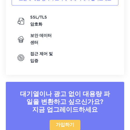
SSL/TLS
암호화
보안 데이터
센터
접근 제어 및
입증
대기열이나 광고 없이 대용량 파
일을 변환하고 싶으신가요?
지금 업그레이드하세요
가입하기