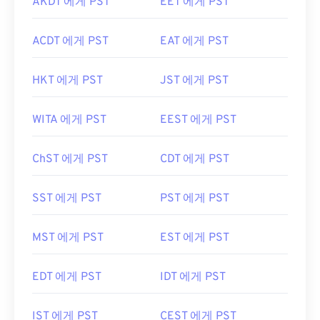
AKDT 에게 PST
EET 에게 PST
ACDT 에게 PST
EAT 에게 PST
HKT 에게 PST
JST 에게 PST
WITA 에게 PST
EEST 에게 PST
ChST 에게 PST
CDT 에게 PST
SST 에게 PST
PST 에게 PST
MST 에게 PST
EST 에게 PST
EDT 에게 PST
IDT 에게 PST
IST 에게 PST
CEST 에게 PST