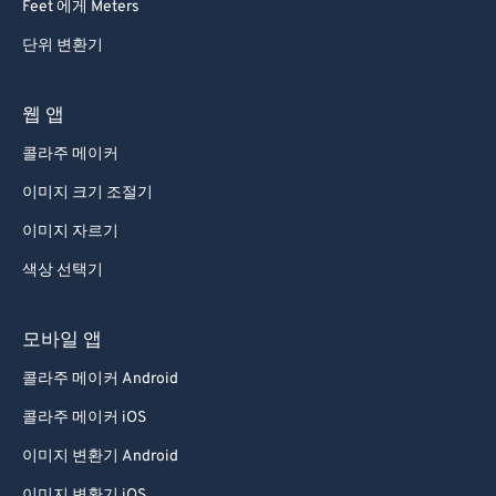
Feet 에게 Meters
단위 변환기
웹 앱
콜라주 메이커
이미지 크기 조절기
이미지 자르기
색상 선택기
모바일 앱
콜라주 메이커 Android
콜라주 메이커 iOS
이미지 변환기 Android
이미지 변환기 iOS