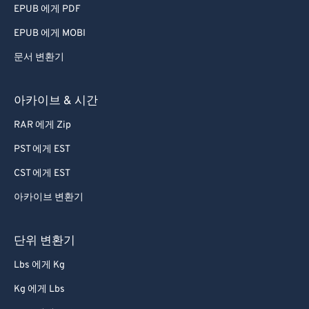
EPUB 에게 PDF
EPUB 에게 MOBI
문서 변환기
아카이브 & 시간
RAR 에게 Zip
PST 에게 EST
CST 에게 EST
아카이브 변환기
단위 변환기
Lbs 에게 Kg
Kg 에게 Lbs