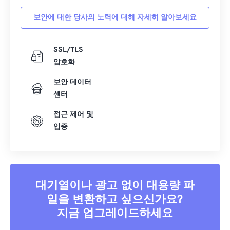
34
34
34
34
34
34
보안에 대한 당사의 노력에 대해 자세히 알아보세요
35
35
35
35
35
35
36
36
36
36
36
36
SSL/TLS
37
37
37
37
37
37
암호화
38
38
38
38
38
38
보안 데이터
39
39
39
39
39
39
센터
40
40
40
40
40
40
접근 제어 및
41
41
41
41
41
41
입증
42
42
42
42
42
42
43
43
43
43
43
43
44
44
44
44
44
44
대기열이나 광고 없이 대용량 파
45
45
45
45
45
45
일을 변환하고 싶으신가요?
46
46
46
46
46
46
지금 업그레이드하세요
47
47
47
47
47
47