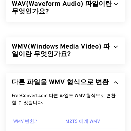
WAV(Waveform Audio) 파일이란
무엇인가요?
WAV(Waveform Audio)는 비압축 오디오 파일 중 가
장 널리 사용되는 디지털 오디오 형식입니다. WAV는
IBM과 Windows가
RIFF(Resource Interchange File
WMV(Windows Media Video) 파
Format)를
개선한 결과물입니다. WAV 파일은
M4A
와
일이란 무엇인가요?
MP3
파일보다 훨씬 용량이 커서 휴대용 플레이어
에서 사용하기에는 적합하지 않습니다. 하지만 음질
은 M4A와 MP3보다 뛰어납니다.
Windows Media Video(WMV)는 널리 지원되는 일반
비디오 형식입니다.
코덱을
사용하여 파일 크기를 압
WAV 파일을 어떻게 여나요?
다른 파일을 WMV 형식으로 변환
축하여 비디오 화질을 유지하면서 관리하기 쉬운 파
일을 생성합니다. ASF(Advanced Systems Format)
WAV 파일을 여는 기본 플레이어는
Windows Media
라는 디지털 컨테이너 형식은 WMV 파일을 캡슐화하
FreeConvert.com 다른 파일도 WMV 형식으로 변환
Player
입니다. 또는
iTunes
,
VLC 미디어 플레이어
,
는 경우가 많습니다.
할 수 있습니다.
QuickTime
등의 프로그램을 사용하여 WAV 파일을
열고 재생할 수도 있습니다.
WMV 파일을 어떻게 여나요?
WMV 변환기
M2TS 에게 WMV
WAV
파일은 압축되지 않은 고품질 파일이므로 음악
대부분의 미디어 플레이어는 WMV(및 ASF) 파일을