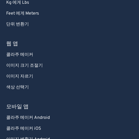
Kg 에게 Lbs
87
87
Feet 에게 Meters
88
88
단위 변환기
89
89
90
90
웹 앱
91
91
콜라주 메이커
92
92
이미지 크기 조절기
93
93
이미지 자르기
94
94
색상 선택기
95
95
96
96
모바일 앱
97
97
콜라주 메이커 Android
98
98
콜라주 메이커 iOS
99
99