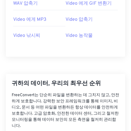
21
21
21
21
21
21
21
21
WAV 압축기
Video 에게 GIF 변환기
22
22
22
22
22
22
22
22
Video 에게 MP3
Video 압축기
23
23
23
23
23
23
23
23
24
24
24
24
24
24
Video 낚시찌
Video 농작물
25
25
25
25
25
25
26
26
26
26
26
26
27
27
27
27
27
27
28
28
28
28
28
28
29
29
29
29
29
29
귀하의 데이터, 우리의 최우선 순위
30
30
30
30
30
30
FreeConvert는 단순히 파일을 변환하는 데 그치지 않고, 안전
하게 보호합니다. 강력한 보안 프레임워크를 통해 이미지, 비
31
31
31
31
31
31
디오, 문서 등 어떤 파일을 변환하든 항상 데이터를 안전하게
32
32
32
32
32
32
보호합니다. 고급 암호화, 안전한 데이터 센터, 그리고 철저한
모니터링을 통해 데이터 보안의 모든 측면을 철저히 관리합
33
33
33
33
33
33
니다.