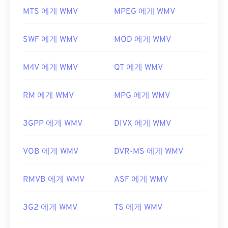
편집, 제작 및 편집 프로그램으로 가져오기에 적합합
열고 읽을 수 있습니다. WMV 파일을 여는 데 가장 좋
MTS 에게 WMV
MPEG 에게 WMV
니다.
UltraMixer는
WAV 파일이 원활하게 작동하는
은 플레이어는
Microsoft Windows Media Player
입
DJing용 크로스 운영 체제 소프트웨어 프로그램입니
니다. Microsoft에서 WMV와 ASF를 개발했으며, 오
다.
Elmedia Player
도 WAV 파일을 지원합니다.
SWF 에게 WMV
MOD 에게 WMV
늘날 온라인에서 많은 비디오가 WMV 파일입니다.
개발자:
Microsoft
,
IBM
VLC 미디어 플레이어는
여러 플랫폼에서 멀티미디
M4V 에게 WMV
QT 에게 WMV
어 파일을 재생할 수 있는 또 다른 신뢰할 수 있는 옵
최초 출시:
1991년
션입니다.
유용한 링크:
RM 에게 WMV
MPG 에게 WMV
WMV는 다른 비디오 파일 형식으로도 쉽게 변환할 수
https://en.wikipedia.org/wiki/WAV
있습니다. 하지만 변환 과정에서 화질이 저하될 수 있
3GPP 에게 WMV
DIVX 에게 WMV
https://www.techopedia.com/definition/12636/wavefor
다는 점을 명심하세요. 변환이 필요한 경우,
audio-wav
HandBrake는
WMV 파일을 변환하는 무료 오픈 소스
도구입니다.
VOB 에게 WMV
DVR-MS 에게 WMV
개발자:
Microsoft
RMVB 에게 WMV
ASF 에게 WMV
최초 출시:
1999년
유용한 링크:
3G2 에게 WMV
TS 에게 WMV
https://en.wikipedia.org/wiki/Windows_Media_Video