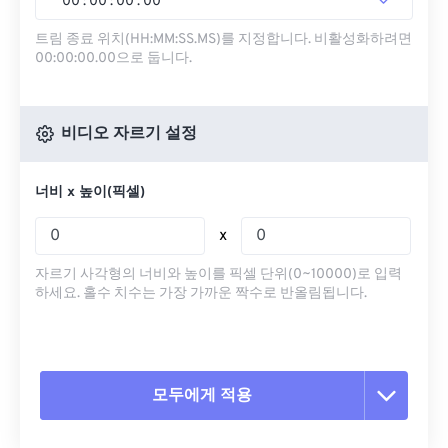
00
:
00
:
00
.
00
트림 종료 위치(HH:MM:SS.MS)를 지정합니다. 비활성화하려면
00:00:00.00으로 둡니다.
비디오 자르기 설정
너비 x 높이(픽셀)
x
자르기 사각형의 너비와 높이를 픽셀 단위(0~10000)로 입력
하세요. 홀수 치수는 가장 가까운 짝수로 반올림됩니다.
모두에게 적용
모든 옵션 재설정