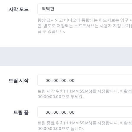
딱딱한
자막 모드
항상 표시되고 비디오에 통합되는 하드서브는 영구 
면, 별도로 저장되는 소프트서브는 사용자 지정 보기
끌 수 있습니다.
트림 시작
00
:
00
:
00
.
00
00
00
00
00
트림 시작 위치(HH:MM:SS.MS)를 지정합니다. 비
00:00:00.00으로 두세요.
01
01
01
01
02
02
02
02
트림 끝
00
:
00
:
00
.
00
03
03
03
03
00
00
00
00
트림 종료 위치(HH:MM:SS.MS)를 지정합니다. 비
00:00:00.00으로 둡니다.
04
04
04
04