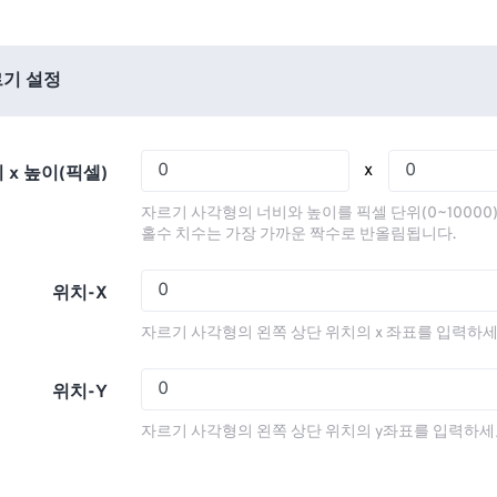
01
01
01
01
05
05
05
05
02
02
02
02
06
06
06
06
03
03
03
03
기 설정
07
07
07
07
04
04
04
04
08
08
08
08
05
05
05
05
x
 x 높이(픽셀)
09
09
09
09
06
06
06
06
자르기 사각형의 너비와 높이를 픽셀 단위(0~10000
10
10
10
10
07
07
07
07
홀수 치수는 가장 가까운 짝수로 반올림됩니다.
11
11
11
11
08
08
08
08
위치-X
12
12
12
12
09
09
09
09
자르기 사각형의 왼쪽 상단 위치의 x 좌표를 입력하세
13
13
13
13
10
10
10
10
14
14
14
14
11
11
11
11
위치-Y
15
15
15
15
12
12
12
12
자르기 사각형의 왼쪽 상단 위치의 y좌표를 입력하세
16
16
16
16
13
13
13
13
17
17
17
17
14
14
14
14