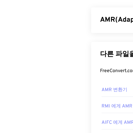
크기를 압축하여 
Systems F
AMR(Ada
WMV 파일
대부분의 미디어 
적응형 다중 속도
가장 좋은 플
은 협대역 신호
개발했으며, 오
Mobile Commun
플랫폼에서 멀티
사용됩니다.
WMV는 다른 
AMR 파일
하될 수 있다는
오픈 소스 도구
AMR 파일은 
AMR 변환기
개발자:
서 열 수 있습니
Microso
니다.
최초 출시:
199
RMI 에게 AMR
무료 오디오 
유용한 링크:
다.
SourceForg
https://en.wik
AIFC 에게 AM
신호에 집중되어
https://en.w