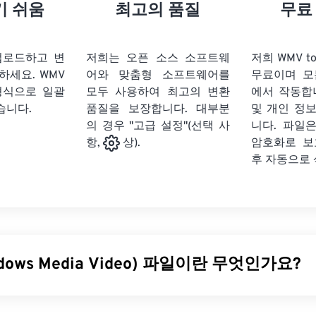
21
21
21
21
18
18
18
18
기 쉬움
최고의 품질
무료
22
22
22
22
19
19
19
19
23
23
23
23
20
20
20
20
업로드하고 변
저희는 오픈 소스 소프트웨
저희 WMV t
24
24
24
릭하세요.
WMV
어와 맞춤형 소프트웨어를
무료이며 모
21
21
21
21
형식으로 일괄
모두 사용하여 최고의 변환
에서 작동합
25
25
25
22
22
22
22
습니다.
품질을 보장합니다. 대부분
및 개인 정
26
26
26
의 경우 "고급 설정"(선택 사
23
23
23
23
니다. 파일은
암호화로 보
항,
상).
27
27
27
24
24
24
후 자동으로
28
28
28
25
25
25
29
29
29
26
26
26
30
30
30
27
27
27
31
31
31
28
28
28
dows Media Video) 파일이란 무엇인가요?
32
32
32
29
29
29
33
33
33
30
30
30
dia Video(WMV)는 널리 지원되는 일반 비디오 형식입니다.
코덱을
34
34
34